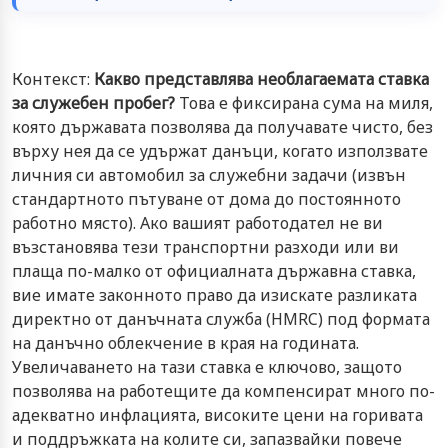
Контекст:
Какво представлява необлагаемата ставка
за служебен пробег?
Това е фиксирана сума на миля,
която държавата позволява да получавате чисто, без
върху нея да се удържат данъци, когато използвате
личния си автомобил за служебни задачи (извън
стандартното пътуване от дома до постоянното
работно място). Ако вашият работодател не ви
възстановява тези транспортни разходи или ви
плаща по-малко от официалната държавна ставка,
вие имате законното право да изискате разликата
директно от данъчната служба (HMRC) под формата
на данъчно облекчение в края на годината.
Увеличаването на тази ставка е ключово, защото
позволява на работещите да компенсират много по-
адекватно инфлацията, високите цени на горивата
и поддръжката на колите си, запазвайки повече