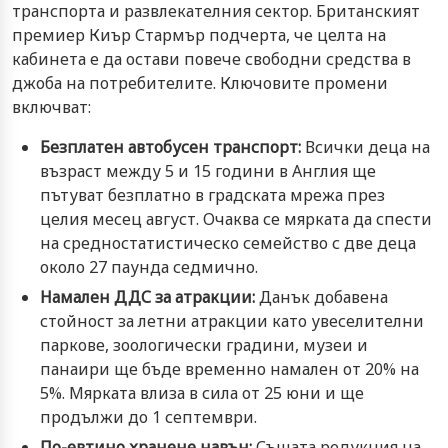
транспорта и развлекателния сектор. Британският
премиер Киър Стармър подчерта, че целта на
кабинета е да остави повече свободни средства в
джоба на потребителите. Ключовите промени
включват:
Безплатен автобусен транспорт:
Всички деца на
възраст между 5 и 15 години в Англия ще
пътуват безплатно в градската мрежа през
целия месец август. Очаква се мярката да спести
на средностатистическо семейство с две деца
около 27 паунда седмично.
Намален ДДС за атракции:
Данък добавена
стойност за летни атракции като увеселителни
паркове, зоологически градини, музеи и
панаири ще бъде временно намален от 20% на
5%. Мярката влиза в сила от 25 юни и ще
продължи до 1 септември.
По-евтино хранене навън:
Същата редукция на