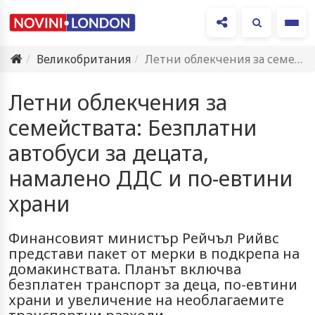
Ме
Великобритания
Летни облекчения за семействата: Безплатни автобуси за децата, намалено ДДС…
Летни облекчения за
семействата: Безплатни
автобуси за децата,
намалено ДДС и по-евтини
храни
Финансовият министър Рейчъл Рийвс
представи пакет от мерки в подкрепа на
домакинствата. Планът включва
безплатен транспорт за деца, по-евтини
храни и увеличение на необлагаемите