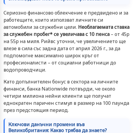
Сериозно финансово облекчение е предвидено и за
работещите, които използват личните си
автомобили за служебни цели.
Необлагаемата ставка
за служебен пробег* се увеличава с 10 пенса
– от 45p
на 55p на миля. Рийвс уточни, че увеличението ще
влезе в сила със задна дата от април 2026 г., за да
подпомогне максимално широк кръг от
професионалисти – от социални работници до
водопроводчици.
Като допълнителен бонус в сектора на личните
финанси, банка Nationwide потвърди, че около
четири милиона нейни клиенти ще получат
еднократен паричен стимул в размер на 100 паунда
през предстоящия период.
Ключови данъчни промени във
Великобритания: Какво трябва да знаете?