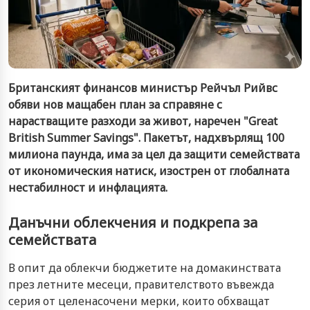
Британският финансов министър Рейчъл Рийвс
обяви нов мащабен план за справяне с
нарастващите разходи за живот, наречен "Great
British Summer Savings". Пакетът, надхвърлящ 100
милиона паунда, има за цел да защити семействата
от икономическия натиск, изострен от глобалната
нестабилност и инфлацията.
Данъчни облекчения и подкрепа за
семействата
В опит да облекчи бюджетите на домакинствата
през летните месеци, правителството въвежда
серия от целенасочени мерки, които обхващат