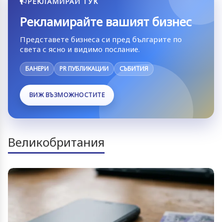
РЕКЛАМИРАЙ ТУК
Рекламирайте вашият бизнес
Представете бизнеса си пред българите по
света с ясно и видимо послание.
БАНЕРИ
PR ПУБЛИКАЦИИ
СЪБИТИЯ
ВИЖ ВЪЗМОЖНОСТИТЕ
Великобритания