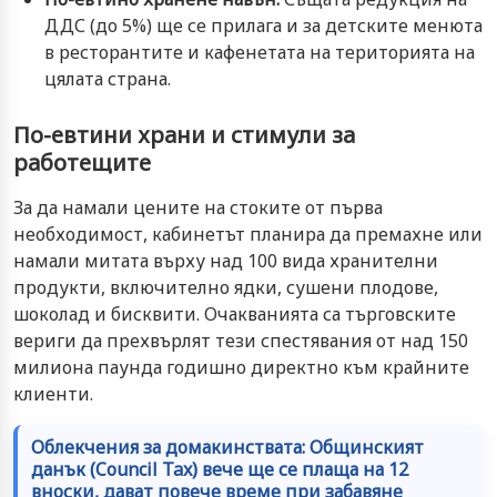
ДДС (до 5%) ще се прилага и за детските менюта
в ресторантите и кафенетата на територията на
цялата страна.
По-евтини храни и стимули за
работещите
За да намали цените на стоките от първа
необходимост, кабинетът планира да премахне или
намали митата върху над 100 вида хранителни
продукти, включително ядки, сушени плодове,
шоколад и бисквити. Очакванията са търговските
вериги да прехвърлят тези спестявания от над 150
милиона паунда годишно директно към крайните
клиенти.
Облекчения за домакинствата: Общинският
данък (Council Tax) вече ще се плаща на 12
вноски, дават повече време при забавяне