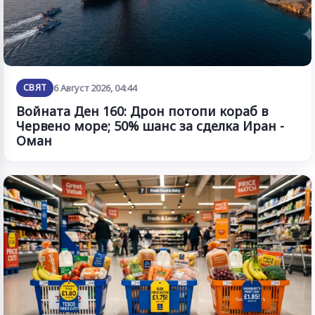
СВЯТ
6 Август 2026, 04:44
Войната Ден 160: Дрон потопи кораб в
Червено море; 50% шанс за сделка Иран -
Оман