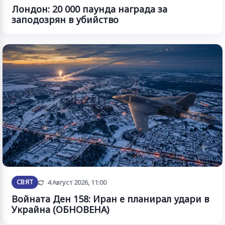
Лондон: 20 000 паунда награда за
заподозрян в убийство
Обновена
СВЯТ
4 Август 2026, 11:00
Войната Ден 158: Иран е планирал удари в
Украйна (ОБНОВЕНА)