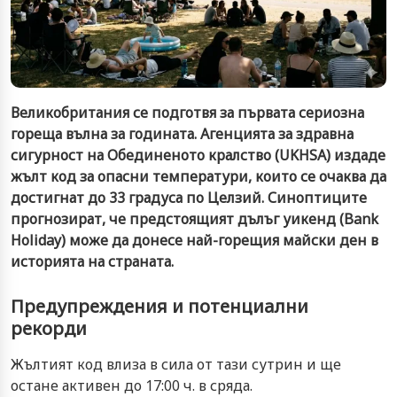
Великобритания се подготвя за първата сериозна
гореща вълна за годината. Агенцията за здравна
сигурност на Обединеното кралство (UKHSA) издаде
жълт код за опасни температури, които се очаква да
достигнат до 33 градуса по Целзий. Синоптиците
прогнозират, че предстоящият дълъг уикенд (Bank
Holiday) може да донесе най-горещия майски ден в
историята на страната.
Предупреждения и потенциални
рекорди
Жълтият код влиза в сила от тази сутрин и ще
остане активен до 17:00 ч. в сряда.