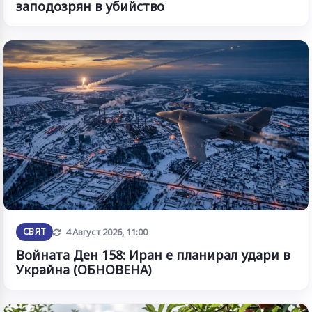
заподозрян в убийство
Обновена
СВЯТ
4 Август 2026, 11:00
Войната Ден 158: Иран е планирал удари в
Украйна (ОБНОВЕНА)