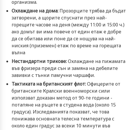
организма.
Охлаждане на дома:
Прозорците трябва да бъдат
затворени, а щорите спуснати през най-
горещите часове на деня (между 11:00 и 15:00 ч.)
ако домът ви има повече от един етаж е добре
да се обитава или поне да се нощува на най-
ниския (приземен) етаж по време на горещата
вълна
Нестандартни трикове:
Охлаждане на пижамата
във фризера преди сън и замяна на дебелите
завивки с тънки памучни чаршафи.
Тактиката на британският флот:
Офицерите от
британските Кралски военноморски сили
използват доказан метод от 90-те години -
потапяне на ръцете в студена вода (около 15
градуса). Изследванията показват, че това
понижава основната телесна температура с
около един градус за всеки 10 минути във