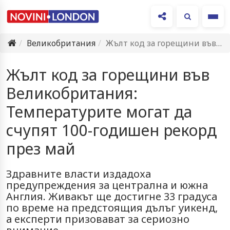
Ме
Великобритания
Жълт код за горещини във Великобритания: Температурите могат да счупят…
Жълт код за горещини във
Великобритания:
Температурите могат да
счупят 100-годишен рекорд
през май
Здравните власти издадоха
предупреждения за централна и южна
Англия. Живакът ще достигне 33 градуса
по време на предстоящия дълъг уикенд,
а експерти призовават за сериозно