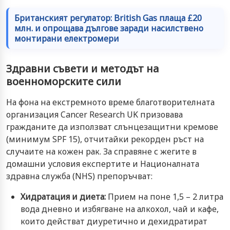
Британският регулатор: British Gas плаща £20
млн. и опрощава дългове заради насилствено
монтирани електромери
Здравни съвети и методът на
военноморските сили
На фона на екстремното време благотворителната
организация Cancer Research UK призовава
гражданите да използват слънцезащитни кремове
(минимум SPF 15), отчитайки рекорден ръст на
случаите на кожен рак. За справяне с жегите в
домашни условия експертите и Националната
здравна служба (NHS) препоръчват:
Хидратация и диета:
Прием на поне 1,5 – 2 литра
вода дневно и избягване на алкохол, чай и кафе,
които действат диуретично и дехидратират