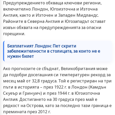
Предупреждението обхваща ключови региони,
включително Лондон, Югоизточна и Източна
Англия, както и Източен и Западен Мидландс.
Районите в Северна Англия и Югозападът остават
извън обхвата на предупрежденията за опасни
горещини.
Безплатният Лондон: Пет скрити
забележителности в столицата, за които не е
нужен билет
Ако прогнозите се сбъднат, Великобритания може
да подобри досегашния си температурен рекорд за
месец май от 32,8 градуса. Той е регистриран на три
пъти в историята – през 1922 г. в Лондон (Камдън
Скуеър и Гринуич) и през 1944 г. в Югоизточна
Англия. Достигането на 30 градуса през май е
рядкост на Острова, като за последно тази граница е
премината през 2012 г.