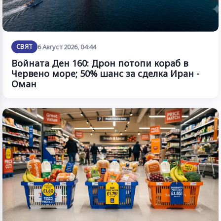
СВЯТ
6 Август 2026, 04:44
Войната Ден 160: Дрон потопи кораб в
Червено море; 50% шанс за сделка Иран -
Оман