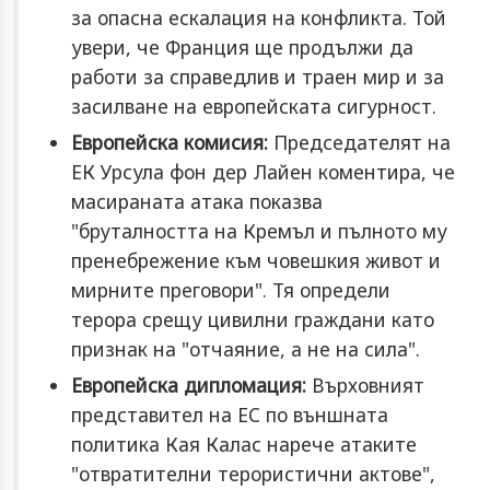
за опасна ескалация на конфликта. Той
увери, че Франция ще продължи да
работи за справедлив и траен мир и за
засилване на европейската сигурност.
Европейска комисия:
Председателят на
ЕК Урсула фон дер Лайен коментира, че
масираната атака показва
"бруталността на Кремъл и пълното му
пренебрежение към човешкия живот и
мирните преговори". Тя определи
терора срещу цивилни граждани като
признак на "отчаяние, а не на сила".
Европейска дипломация:
Върховният
представител на ЕС по външната
политика Кая Калас нарече атаките
"отвратителни терористични актове",