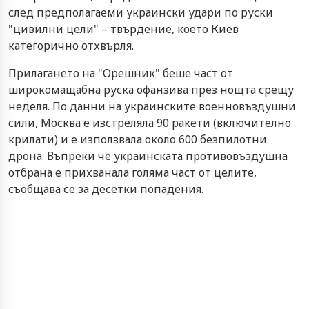
след предполагаеми украински удари по руски
"цивилни цели" – твърдение, което Киев
категорично отхвърля.
Прилагането на "Орешник" беше част от
широкомащабна руска офанзива през нощта срещу
неделя. По данни на украинските военновъздушни
сили, Москва е изстреляла 90 ракети (включително
крилати) и е използвала около 600 безпилотни
дрона. Въпреки че украинската противовъздушна
отбрана е прихванала голяма част от целите,
съобщава се за десетки попадения.