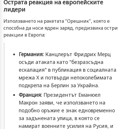
Острата реакция на европейските
лидери
Използването на ракетата "Орешник", която е
способна да носи ядрен заряд, предизвика остри
реакции в Европа:
Германия:
Канцлерът Фридрих Мерц
осъди атаката като "безразсъдна
ескалация" в публикация в социалната
мрежа X и потвърди непоколебимата
подкрепа на Берлин за Украйна.
Франция:
Президентът Еманюел
Макрон заяви, че използването на
подобно оръжие е знак едновременно
за задънената улица, в която се
намират военните усилия на Русия, и