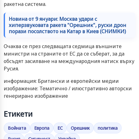
ракетна система.
Новина от 9 януари: Москва удари с
хиперзвуковата ракета "Орешник", руски дрон
порази посолството на Катар в Киев (СНИМКИ)
Очаква се през следващата седмица външните
министри на страните от ЕС да се съберат, за да
обсъдят засилване на международния натиск върху
Русия.
информация: Британски и европейски медии
изображение: Тематично / илюстративно авторски
генерирано изображение
Етикети
Войната
Европа
ЕС
Орешник
политика
Русия
Сигурност
Украйна