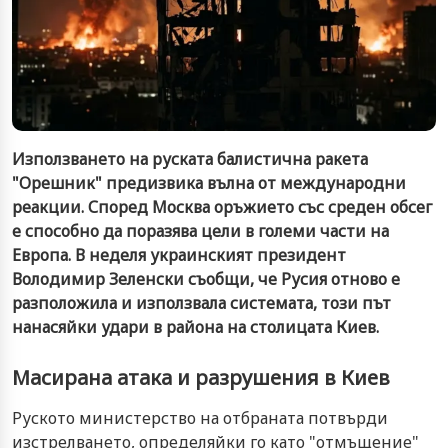
Използването на руската балистична ракета
"Орешник" предизвика вълна от международни
реакции. Според Москва оръжието със среден обсег
е способно да поразява цели в големи части на
Европа. В неделя украинският президент
Володимир Зеленски съобщи, че Русия отново е
разположила и използвала системата, този път
нанасяйки удари в района на столицата Киев.
Масирана атака и разрушения в Киев
Руското министерство на отбраната потвърди
изстрелването, определяйки го като "отмъщение"