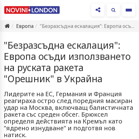
Ме
Европа
"Безразсъдна ескалация": Европа осъди използването на руската ракета "Орешник" в…
"Безразсъдна ескалация":
Европа осъди използването
на руската ракета
"Орешник" в Украйна
Лидерите на ЕС, Германия и Франция
реагираха остро след поредния масиран
удар на Москва, включващ балистичната
ракета със среден обсег. Брюксел
определя действията на Кремъл като
"ядрено изнудване" и подготвя нов
натиск.