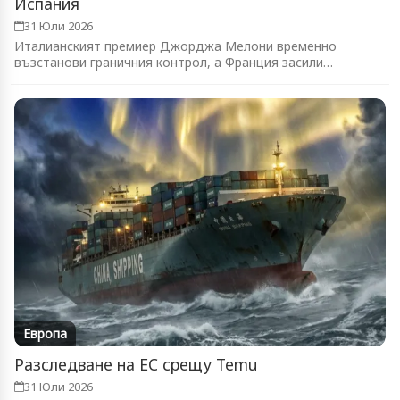
Испания
31 Юли 2026
Италианският премиер Джорджа Мелони временно
възстанови граничния контрол, а Франция засили
патрулите...
Европа
Разследване на ЕС срещу Temu
31 Юли 2026