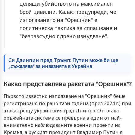
целящи убийството на максимален
брой цивилни. Калас предупреди, че
използването на "Орешник" е
политическа тактика за сплашване и
"безразсъдно ядрено изнудване".
Си Дзинпин пред Тръмп: Путин може би ще
„съжалява“ за инвазията в Украйна
Какво представлява ракетата "Орешник"?
Първото известно използване на "Орешник" беше
регистрирано по-рано тази година (през 2024 г.) при
атака срещу украинския град Днипро. Оттогава
оръжейната система се превърна в един от най-
внимателно наблюдаваните военни проекти на
Кремъл, а руският президент Владимир Путин я