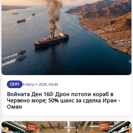
СВЯТ
6 Август 2026, 04:44
Войната Ден 160: Дрон потопи кораб в
Червено море; 50% шанс за сделка Иран -
Оман