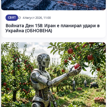
Обновена
СВЯТ
4 Август 2026, 11:00
Войната Ден 158: Иран е планирал удари в
Украйна (ОБНОВЕНА)