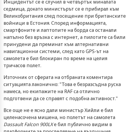
Инцидентът се е случил в четвъртък миналата
седмица, докато министърът се е прибирал към
Великобритания след посещение при британските
войници в Естония. Според информацията,
смартфоните и лаптопите на борда са останали
напълно без връзка с интернет, а пилотите са били
принудени да преминат към алтернативни
навигационни системи, след като GPS-ът на
самолета е бил блокиран по време на целия
тричасов полет.
Източник от сферата на отбраната коментира
ситуацията лаконично: "Това е безразсъдна руска
намеса, но екипажите на RAF са отлично
подготвени да се справят с подобна активност."
Все още не е ясно дали министър Хийли е бил
целенасочена мишена, но полетът на самолета
Dassault Falcon 900LX
е бил публично видим в
платформите за проследяване на въздушния