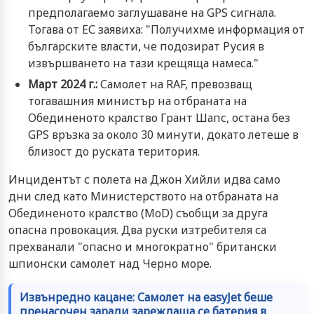
предполагаемо заглушаване на GPS сигнала.
Тогава от ЕС заявиха: "Получихме информация от
българските власти, че подозират Русия в
извършването на тази крещяща намеса."
Март 2024 г.:
Самолет на RAF, превозващ
тогавашния министър на отбраната на
Обединеното кралство Грант Шапс, остана без
GPS връзка за около 30 минути, докато летеше в
близост до руската територия.
Инцидентът с полета на Джон Хийли идва само
дни след като Министерството на отбраната на
Обединеното кралство (MoD) съобщи за друга
опасна провокация. Два руски изтребителя са
прехванали "опасно и многократно" британски
шпионски самолет над Черно море.
Извънредно кацане: Самолет на easyJet беше
пренасочен заради зареждаща се батерия в