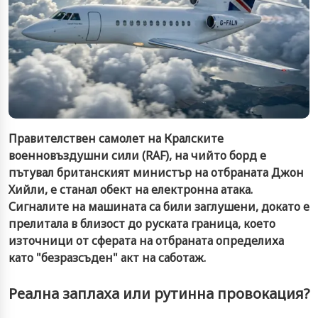
Правителствен самолет на Кралските
военновъздушни сили (RAF), на чийто борд е
пътувал британският министър на отбраната Джон
Хийли, е станал обект на електронна атака.
Сигналите на машината са били заглушени, докато е
прелитала в близост до руската граница, което
източници от сферата на отбраната определиха
като "безразсъден" акт на саботаж.
Реална заплаха или рутинна провокация?