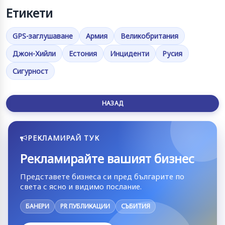
Етикети
GPS-заглушаване
Армия
Великобритания
Джон-Хийли
Естония
Инциденти
Русия
Сигурност
НАЗАД
РЕКЛАМИРАЙ ТУК
Рекламирайте вашият бизнес
Представете бизнеса си пред българите по
света с ясно и видимо послание.
БАНЕРИ
PR ПУБЛИКАЦИИ
СЪБИТИЯ