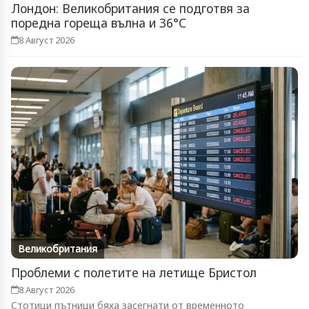
Лондон: Великобритания се подготвя за
поредна гореща вълна и 36°C
8 Август 2026
Великобритания
Проблеми с полетите на летище Бристол
8 Август 2026
Стотици пътници бяха засегнати от временното