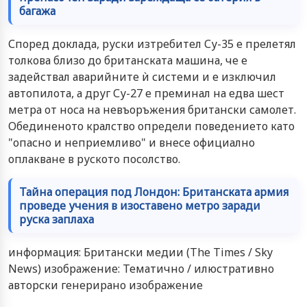
багажа
Според доклада, руски изтребител Су-35 е прелетял
толкова близо до британската машина, че е
задействал аварийните ѝ системи и е изключил
автопилота, а друг Су-27 е преминал на едва шест
метра от носа на невъоръжения британски самолет.
Обединеното кралство определи поведението като
"опасно и неприемливо" и внесе официално
оплакване в руското посолство.
Тайна операция под Лондон: Британската армия
проведе учения в изоставено метро заради
руска заплаха
информация: Британски медии (The Times / Sky
News) изображение: Тематично / илюстративно
авторски генерирано изображение