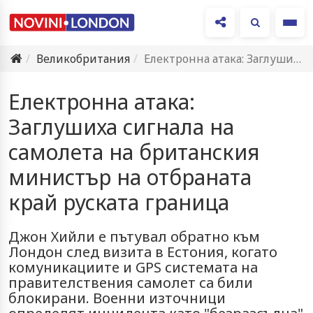
Ме
Великобритания
Електронна атака: Заглушиха сигнала на самолета на британския министър на…
Електронна атака:
Заглушиха сигнала на
самолета на британския
министър на отбраната
край руската граница
Джон Хийли е пътувал обратно към
Лондон след визита в Естония, когато
комуникациите и GPS системата на
правителствения самолет са били
блокирани. Военни източници