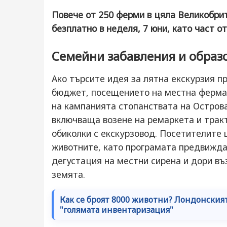
Повече от 250 ферми в цяла Великобри
безплатно в неделя, 7 юни, като част 
Семейни забавления и образ
Ако търсите идея за лятна екскурзия п
бюджет, посещението на местна ферма
на кампанията стопанствата на Острова
включваща возене на ремаркета и трак
обиколки с екскурзовод. Посетителите
животните, като програмата предвижда
дегустация на местни сирена и дори в
земята.
Как се броят 8000 животни? Лондонския
"голямата инвентаризация"