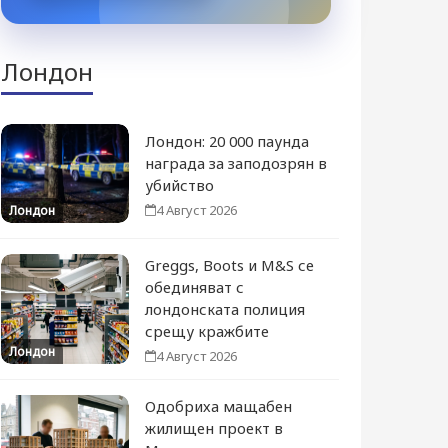
Лондон
Лондон: 20 000 паунда
награда за заподозрян в
убийство
4 Август 2026
Лондон
Greggs, Boots и M&S се
обединяват с
лондонската полиция
срещу кражбите
Лондон
4 Август 2026
Одобриха мащабен
жилищен проект в