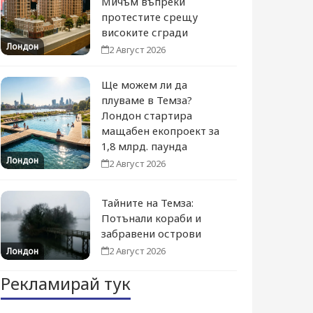
Мичъм въпреки
протестите срещу
високите сгради
Лондон
2 Август 2026
Ще можем ли да
плуваме в Темза?
Лондон стартира
мащабен екопроект за
1,8 млрд. паунда
Лондон
2 Август 2026
Тайните на Темза:
Потънали кораби и
забравени острови
2 Август 2026
Лондон
Рекламирай тук