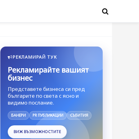
РЕКЛАМИРАЙ ТУК
Рекламирайте вашият
бизнес
Представете бизнеса си пред
българите по света с ясно и
видимо послание.
БАНЕРИ
PR ПУБЛИКАЦИИ
СЪБИТИЯ
ВИЖ ВЪЗМОЖНОСТИТЕ