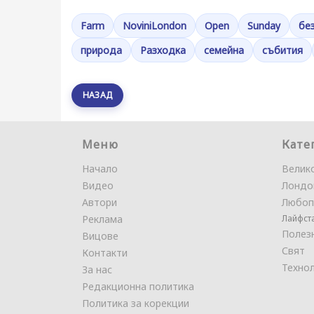
Farm
NoviniLondon
Open
Sunday
бе
природа
Разходка
семейна
събития
НАЗАД
Меню
Кате
Начало
Велик
Видео
Лондо
Автори
Любоп
Реклама
Лайфст
Полез
Вицове
Свят
Контакти
Техно
За нас
Редакционна политика
Политика за корекции