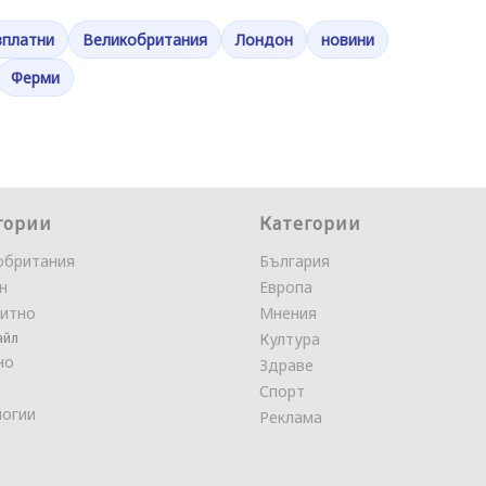
зплатни
Великобритания
Лондон
новини
Ферми
гории
Категории
обритания
България
н
Европа
итно
Мнения
айл
Култура
но
Здраве
Спорт
логии
Реклама