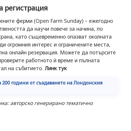
а регистрация
ените ферми (Open Farm Sunday) – ежегодно
твеността да научи повече за начина, по
рана, като същевременно опазват околната
ади огромния интерес и ограничените места,
лна онлайн резервация. Можете да потърсите
 проверите работното ѝ време и пълната
тал на събитието.
Линк тук
а 200 години от създаването на Лондонския
ка: авторско генерирано тематично