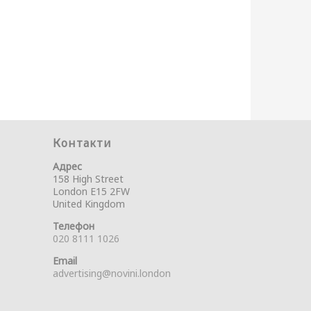
Контакти
Адрес
158 High Street
London E15 2FW
United Kingdom
Телефон
020 8111 1026
Email
advertising@novini.london