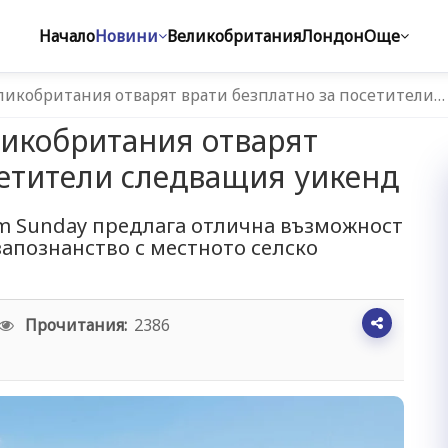
Начало
Новини
Великобритания
Лондон
Още
ликобритания отварят врати безплатно за посетители…
ликобритания отварят
сетители следващия уикенд
m Sunday предлага отлична възможност
запознанство с местното селско
Прочитания:
2386