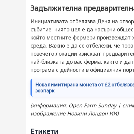
Задължителна предварителн
Инициативата отбелязва Деня на отвор
събитие, чиято цел е да насърчи общес
който местните фермери произвеждат х
среда. Важно е да се отбележи, че пор
повечето локации изискват предварите
най-близката до вас ферма, както и да
програма с дейности в официалния пор
Нова лимитирана монета от £2 отбелязв
зоопарк
(информация: Open Farm Sunday | сним
изображение Новини Лондон ИИ)
Етикети