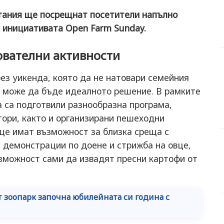
тания ще посрещнат посетители напълно
от инициативата Open Farm Sunday.
ователни активности
рез уикенда, която да не натовари семейния
 може да бъде идеалното решение. В рамките
 са подготвили разнообразна програма,
тори, както и организирани пешеходни
 ще имат възможност за близка среща с
 демонстрации по доене и стрижба на овце,
ъзможност сами да извадят пресни картофи от
т зоопарк започна юбилейната си година с