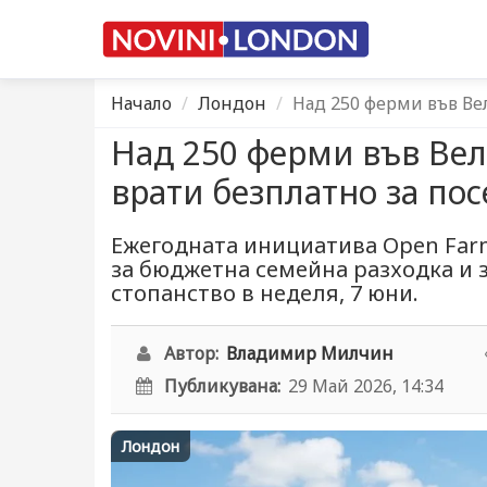
Начало
Лондон
Над 250 ферми във Ве
Над 250 ферми във Ве
врати безплатно за по
Ежегодната инициатива Open Far
за бюджетна семейна разходка и 
стопанство в неделя, 7 юни.
Автор:
Владимир Милчин
Публикувана:
29 Май 2026, 14:34
Лондон