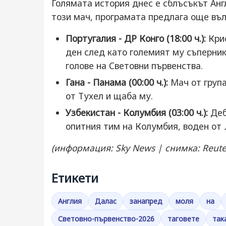
Голямата история днес е сблъсъкът Англ
този мач, програмата предлага още въ
Португалия - ДР Конго (18:00 ч.):
Крис
ден след като големият му съперник
голове на Световни първенства.
Гана - Панама (00:00 ч.):
Мач от група
от Тухел и щаба му.
Узбекистан - Колумбия (03:00 ч.):
Деб
опитния тим на Колумбия, воден от 
(информация: Sky News | снимка: Reute
Етикети
Англия
Далас
занапред
моля
на
Световно-първенство-2026
таговете
так