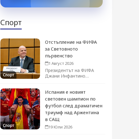
Спорт
Отстъпление на ФИФА
за Световното
първенство
1 Август 2026
Президентът на ФИФА
Спорт
Джани Инфантино
официално оттегли плана
за продажба на дял...
Испания е новият
световен шампион по
футбол след драматичен
триумф над Аржентина
в САЩ
Спорт
19 Юли 2026