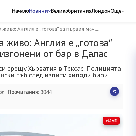
Начало
Новини
Великобритания
Лондон
Още
живо: Англия е „готова“ за първия мач,…
 живо: Англия е „готова“
изгонени от бар в Далас
си срещу Хърватия в Тексас. Полицията
нски пъб след изпити хиляди бири.
Прочитания:
3044
LIVE