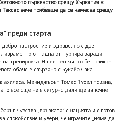
Световното първенство срещу Хърватия в
в Тексас вече трябваше да се намесва срещу
ва“ преди старта
 добро настроение и здраве, но с две
 Ливраменто отпадна от турнира заради
 на тренировка. На негово място бе повикан
вога обаче е свързана с Букайо Сака.
на ахилеса. Мениджърът Томас Тухел призна,
 като все още не е сигурно дали ще започне
борът чувства „връзката“ с нацията и е готов
за спокойствие и увери, че играчите „няма да