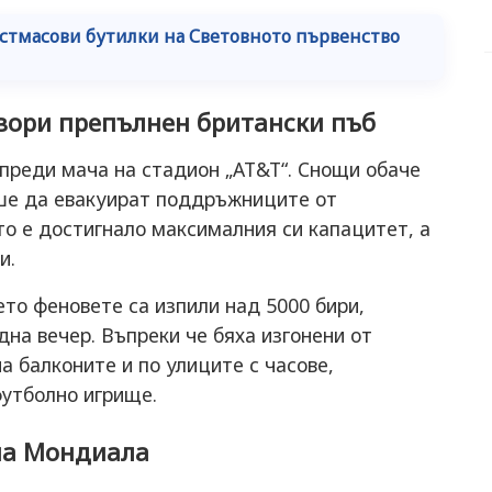
стмасови бутилки на Световното първенство
вори препълнен британски пъб
преди мача на стадион „AT&T“. Снощи обаче
ше да евакуират поддръжниците от
о е достигнало максималния си капацитет, а
ли.
то феновете са изпили над 5000 бири,
дна вечер. Въпреки че бяха изгонени от
а балконите и по улиците с часове,
утболно игрище.
 на Мондиала