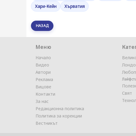
Хари-Кейн
Хърватия
НАЗАД
Меню
Кате
Начало
Велик
Видео
Лондо
Автори
Любоп
Реклама
Лайфст
Полез
Вицове
Свят
Контакти
Техно
За нас
Редакционна политика
Политика за корекции
Вестникът