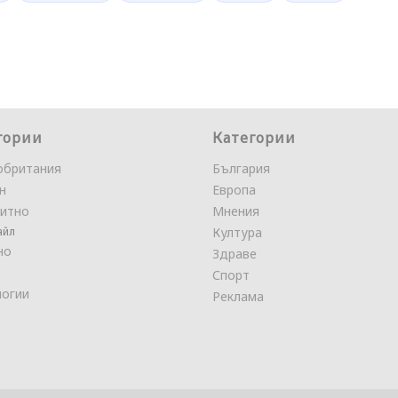
гории
Категории
обритания
България
н
Европа
итно
Мнения
айл
Култура
но
Здраве
Спорт
логии
Реклама