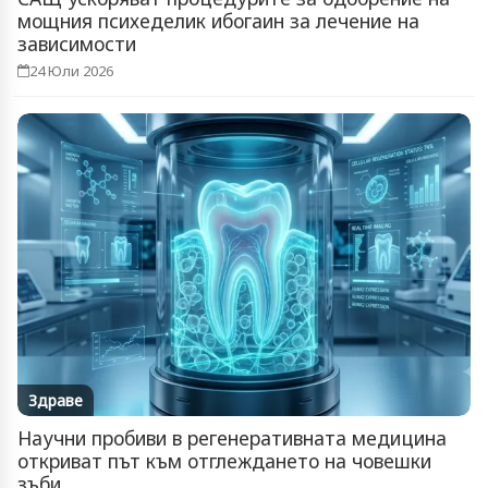
мощния психеделик ибогаин за лечение на
зависимости
24 Юли 2026
Здраве
Научни пробиви в регенеративната медицина
откриват път към отглеждането на човешки
зъби