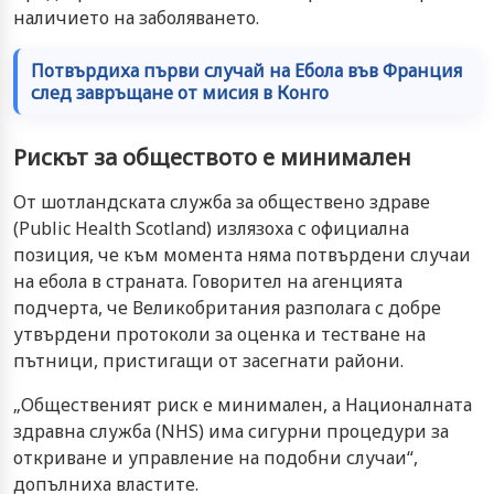
наличието на заболяването.
Потвърдиха първи случай на Ебола във Франция
след завръщане от мисия в Конго
Рискът за обществото е минимален
От шотландската служба за обществено здраве
(Public Health Scotland) излязоха с официална
позиция, че към момента няма потвърдени случаи
на ебола в страната. Говорител на агенцията
подчерта, че Великобритания разполага с добре
утвърдени протоколи за оценка и тестване на
пътници, пристигащи от засегнати райони.
„Общественият риск е минимален, а Националната
здравна служба (NHS) има сигурни процедури за
откриване и управление на подобни случаи“,
допълниха властите.