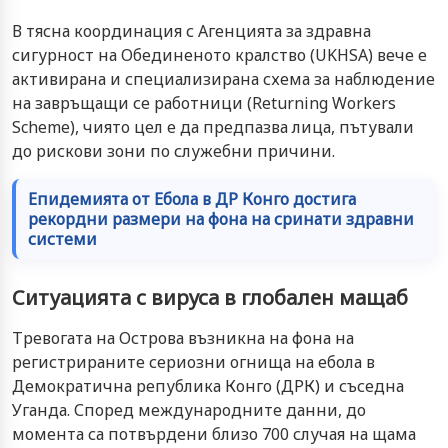
В тясна координация с Агенцията за здравна
сигурност на Обединеното кралство (UKHSA) вече е
активирана и специализирана схема за наблюдение
на завръщащи се работници (Returning Workers
Scheme), чиято цел е да предпазва лица, пътували
до рискови зони по служебни причини.
Епидемията от Ебола в ДР Конго достига
рекордни размери на фона на сринати здравни
системи
Ситуацията с вируса в глобален мащаб
Тревогата на Острова възникна на фона на
регистрираните сериозни огнища на ебола в
Демократична република Конго (ДРК) и съседна
Уганда. Според международните данни, до
момента са потвърдени близо 700 случая на щама