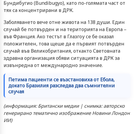
Бундибугио (Bundibugyo), като по-голямата част от
тях са концентрирани в ДРК.
Заболяването вече отне живота на 138 души. Един
случай бе потвърден и на територията на Европа –
във Франция. Ако тестът в Глазгоу се бе оказал
положителен, това щеше да е първият потвърден
случай във Великобритания, откакто Световната
здравна организация обяви ситуацията в ДРК за
извънредна от международно значение.
Петима пациенти се възстановиха от Ебола,
докато Бразилия разследва два съмнителни
случая
(информация: Британски медии | снимка: авторско
генерирано тематично изображение Новини Лондон
ИИ)