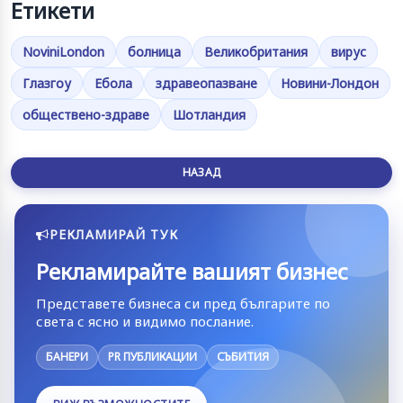
Етикети
NoviniLondon
болница
Великобритания
вирус
Глазгоу
Ебола
здравеопазване
Новини-Лондон
обществено-здраве
Шотландия
НАЗАД
РЕКЛАМИРАЙ ТУК
Рекламирайте вашият бизнес
Представете бизнеса си пред българите по
света с ясно и видимо послание.
БАНЕРИ
PR ПУБЛИКАЦИИ
СЪБИТИЯ