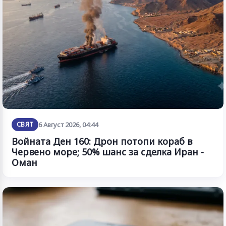
СВЯТ
6 Август 2026, 04:44
Войната Ден 160: Дрон потопи кораб в
Червено море; 50% шанс за сделка Иран -
Оман