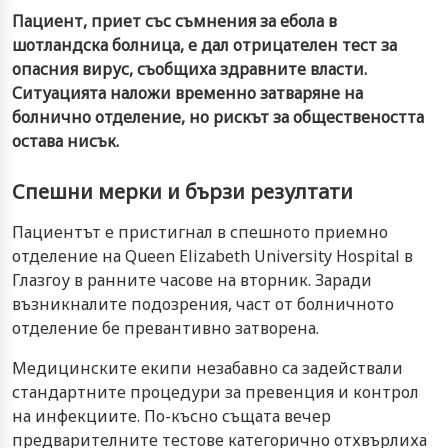
Пациент, приет със съмнения за ебола в
шотландска болница, е дал отрицателен тест за
опасния вирус, съобщиха здравните власти.
Ситуацията наложи временно затваряне на
болнично отделение, но рискът за обществеността
остава нисък.
Спешни мерки и бързи резултати
Пациентът е пристигнал в спешното приемно
отделение на Queen Elizabeth University Hospital в
Глазгоу в ранните часове на вторник. Заради
възникналите подозрения, част от болничното
отделение бе превантивно затворена.
Медицинските екипи незабавно са задействали
стандартните процедури за превенция и контрол
на инфекциите. По-късно същата вечер
предварителните тестове категорично отхвърлиха