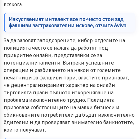
всякога.
Изкуственият интелект все по-често стои зад
фалшиви застрахователни искове, отчита Aviva
За да заловят заподозрените, кибер-отделите на
полицията често се налага да работят под
прикритие онлайн, представяйки се за
потенциални клиенти. Въпреки успешните
операции и разбиването на някои от големите
печатници за фалшиви пари, властите признават,
че децентрализираният характер на онлайн
търговията прави пълното изкореняване на
проблема изключително трудно. Полицията
призовава собствениците на малки бизнеси и
обикновените потребители да бъдат изключително
бдителни и да проверяват внимателно банкнотите,
които получават.