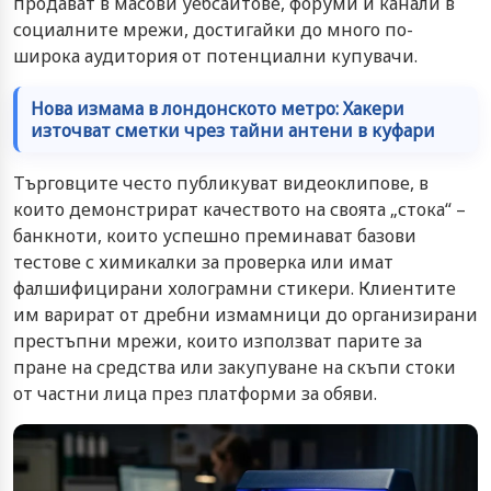
продават в масови уебсайтове, форуми и канали в
социалните мрежи, достигайки до много по-
широка аудитория от потенциални купувачи.
Нова измама в лондонското метро: Хакери
източват сметки чрез тайни антени в куфари
Търговците често публикуват видеоклипове, в
които демонстрират качеството на своята „стока“ –
банкноти, които успешно преминават базови
тестове с химикалки за проверка или имат
фалшифицирани холограмни стикери. Клиентите
им варират от дребни измамници до организирани
престъпни мрежи, които използват парите за
пране на средства или закупуване на скъпи стоки
от частни лица през платформи за обяви.