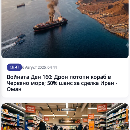
СВЯТ
6 Август 2026, 04:44
Войната Ден 160: Дрон потопи кораб в
Червено море; 50% шанс за сделка Иран -
Оман