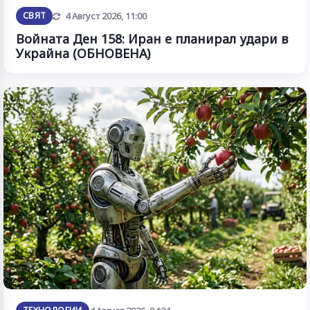
Обновена
СВЯТ
4 Август 2026, 11:00
Войната Ден 158: Иран е планирал удари в
Украйна (ОБНОВЕНА)