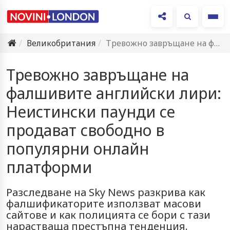
Ме
Великобритания
Тревожно завръщане на фалшивите английски лири: Неистински паунди се продават…
Тревожно завръщане на
фалшивите английски лири:
Неистински паунди се
продават свободно в
популярни онлайн
платформи
Разследване на Sky News разкрива как
фалшификаторите използват масови
сайтове и как полицията се бори с тази
нарастваща престъпна тенденция.