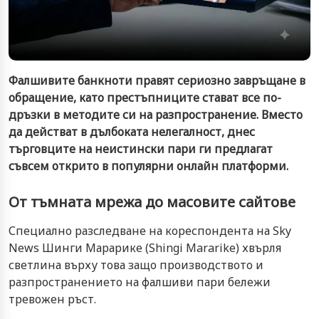
Фалшивите банкноти правят сериозно завръщане в
обращение, като престъпниците стават все по-
дръзки в методите си на разпространение. Вместо
да действат в дълбоката нелегалност, днес
търговците на неистински пари ги предлагат
съвсем открито в популярни онлайн платформи.
От тъмната мрежа до масовите сайтове
Специално разследване на кореспондента на Sky
News Шинги Марарике (Shingi Mararike) хвърля
светлина върху това защо производството и
разпространението на фалшиви пари бележи
тревожен ръст.