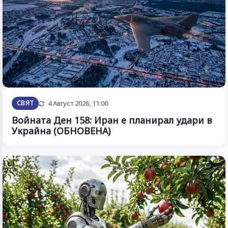
Обновена
СВЯТ
4 Август 2026, 11:00
Войната Ден 158: Иран е планирал удари в
Украйна (ОБНОВЕНА)