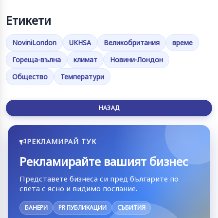
Етикети
NoviniLondon
UKHSA
Великобритания
време
Гореща-вълна
климат
Новини-Лондон
Общество
Температури
НАЗАД
РЕКЛАМИРАЙ ТУК
Рекламирайте вашият бизнес
Представете бизнеса си пред българите по
света с ясно и видимо послание.
БАНЕРИ
PR ПУБЛИКАЦИИ
СЪБИТИЯ