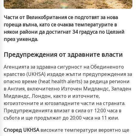
Части от Великобритания се подготвят за нова
гореща вълна, като се очаква температурите в
някои райони да достигнат 34 градуса по Целзий
през уикенда.
Предупреждения от здравните власти
Агенцията за здравна сигурност на Обединеното
кралство (UKHSA) издаде жълти предупреждения за
опасно време (heat health alerts) за редица региони
в Англия, включително Източен Мидландс, Западен
Мидландс, Лондон, както и източните,
югоизточните и югозападните части на страната.
Предупрежденията влизат в сила от 12:00 часа в
събота и ще продължат до 20:00 часа на 11 юли.
Според UKHSA
високите температури вероятно ще