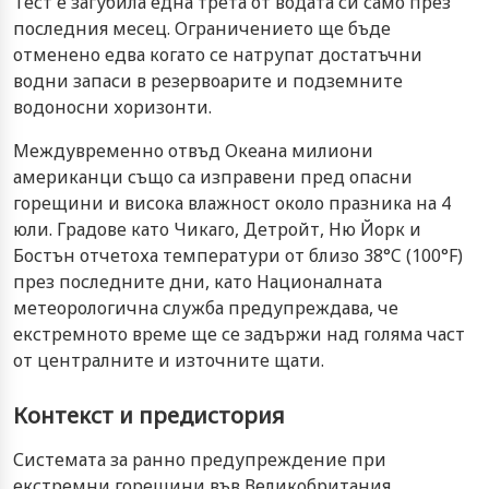
Тест е загубила една трета от водата си само през
последния месец. Ограничението ще бъде
отменено едва когато се натрупат достатъчни
водни запаси в резервоарите и подземните
водоносни хоризонти.
Междувременно отвъд Океана милиони
американци също са изправени пред опасни
горещини и висока влажност около празника на 4
юли. Градове като Чикаго, Детройт, Ню Йорк и
Бостън отчетоха температури от близо 38°C (100°F)
през последните дни, като Националната
метеорологична служба предупреждава, че
екстремното време ще се задържи над голяма част
от централните и източните щати.
Контекст и предистория
Системата за ранно предупреждение при
екстремни горещини във Великобритания