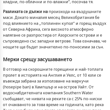
хладни, по-облачни и по-влажни“, посочва тя.
Разликата се дължи на
произхода на въздушните
маси. Докато миналия месец Великобритания бе
под влиянието на „топлинен купол“ и горещ въздух
от Северна Африка, сега високото атмосферно
налягане се разпростира от Азорските острови и е
съпроводено със западни ветрове. Това означава, че
нощите ще бъдат значително по-поносими за сън.
Мерки срещу засушаването
В отговор на скорошните горещини и най-топлата
пролет в историята на Англия и Уелс, от 10 юли се
въвежда забрана за използване на маркучи
(hosepipe ban) в Хампшър и на остров Уайт. От
водоснабдителната компания Southern Water
съобщават, че нивата на реките са с 25% по-ниски
от очакваното за това време на годината, като река