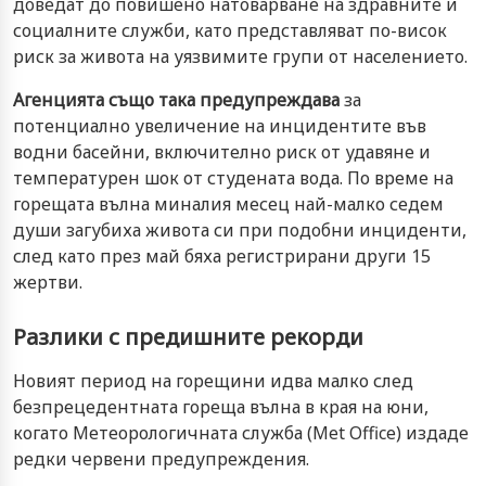
доведат до повишено натоварване на здравните и
социалните служби, като представляват по-висок
риск за живота на уязвимите групи от населението.
Агенцията също така предупреждава
за
потенциално увеличение на инцидентите във
водни басейни, включително риск от удавяне и
температурен шок от студената вода. По време на
горещата вълна миналия месец най-малко седем
души загубиха живота си при подобни инциденти,
след като през май бяха регистрирани други 15
жертви.
Разлики с предишните рекорди
Новият период на горещини идва малко след
безпрецедентната гореща вълна в края на юни,
когато Метеорологичната служба (Met Office) издаде
редки червени предупреждения.