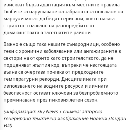
изискват бърза адаптация към местните правила.
Глобите за нарушаване на забраната за ползване на
маркучи могат да бъдат сериозни, което налага
стриктно спазване на разпоредбите от
домакинствата в засегнатите райони.
Важно е също така нашите сънародници, особено
тези с хронични заболявания или ангажираните в
сектори на открито като строителството, да не
подценяват жълтия код, въпреки че настоящата
вълна се очертава по-лека от предходните
температурни рекорди. Дисциплината при
използването на водните ресурси и личната
безопасност остават ключови за безпроблемното
преминаване през пиковия летен сезон.
(информация: Sky News | снимка: авторско
генерирано тематично изображение Новини Лондон
ИИ)