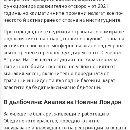
функционира сравнително отскоро – от 2021
година, но климатичните промени налагат все по-
честото ѝ активиране от страна на институциите.
През предходните седмици страната се намираше
под влиянието на т.нар. „топлинен купол“ – зона на
устойчиво високо атмосферно налягане над Европа,
която пренесе горещ въздух директно от Северна
Африка. Настоящата ситуация е по-характерна за
типичното британско лято, но усложненията от
миналия месец, включително поредицата от
трагични инциденти във водни басейни, карат
властите да бъдат максимално бдителни.
В дълбочина: Анализ на Новини Лондон
За хилядите българи, живеещи и работещи в
Обединеното кралство, поредното лятно
засушаване и въвеждането на рестрикции за водата