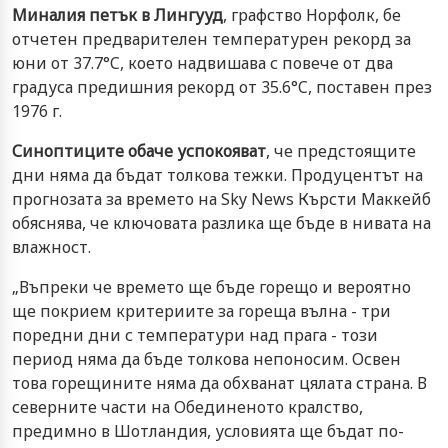
Миналия петък в Лингууд
, графство Норфолк, бе
отчетен предварителен температурен рекорд за
юни от 37.7°C, което надвишава с повече от два
градуса предишния рекорд от 35.6°C, поставен през
1976 г.
Синоптиците обаче успокояват
, че предстоящите
дни няма да бъдат толкова тежки. Продуцентът на
прогнозата за времето на Sky News Кърсти Маккейб
обяснява, че ключовата разлика ще бъде в нивата на
влажност.
„Въпреки че времето ще бъде горещо и вероятно
ще покрием критериите за гореща вълна - три
поредни дни с температури над прага - този
период няма да бъде толкова непоносим. Освен
това горещините няма да обхванат цялата страна. В
северните части на Обединеното кралство,
предимно в Шотландия, условията ще бъдат по-