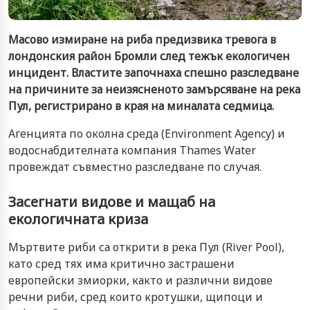
Масово измиране на риба предизвика тревога в
лондонския район Бромли след тежък екологичен
инцидент. Властите започнаха спешно разследване
на причините за неизясненото замърсяване на река
Пул, регистрирано в края на миналата седмица.
Агенцията по околна среда (Environment Agency) и
водоснабдителната компания Thames Water
провеждат съвместно разследване по случая.
Засегнати видове и мащаб на
екологичната криза
Мъртвите риби са открити в река Пул (River Pool),
като сред тях има критично застрашени
европейски змиорки, както и различни видове
речни риби, сред които кротушки, щипоци и