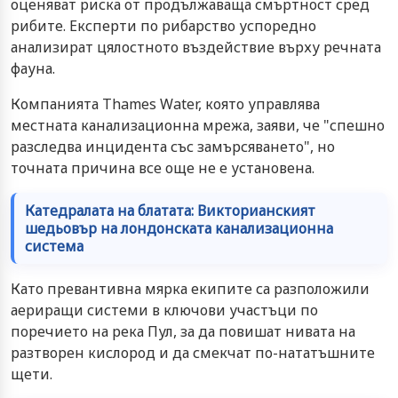
оценяват риска от продължаваща смъртност сред
рибите. Експерти по рибарство успоредно
анализират цялостното въздействие върху речната
фауна.
Компанията Thames Water, която управлява
местната канализационна мрежа, заяви, че "спешно
разследва инцидента със замърсяването", но
точната причина все още не е установена.
Катедралата на блатата: Викторианският
шедьовър на лондонската канализационна
система
Като превантивна мярка екипите са разположили
аериращи системи в ключови участъци по
поречието на река Пул, за да повишат нивата на
разтворен кислород и да смекчат по-нататъшните
щети.