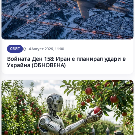
Обновена
СВЯТ
4 Август 2026, 11:00
Войната Ден 158: Иран е планирал удари в
Украйна (ОБНОВЕНА)