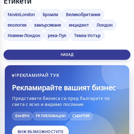
Етикети
NoviniLondon
Бромли
Великобритания
екология
замърсяване
инцидент
Лондон
Новини-Лондон
река-Пул
Темза-Уотър
НАЗАД
РЕКЛАМИРАЙ ТУК
Рекламирайте вашият бизнес
Представете бизнеса си пред българите по
света с ясно и видимо послание.
БАНЕРИ
PR ПУБЛИКАЦИИ
СЪБИТИЯ
ВИЖ ВЪЗМОЖНОСТИТЕ