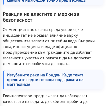
каналите на Лондон точно преди Коледа
Реакция на властите и мерки за
безопасност
От Агенцията по околна среда увериха, че
инцидентът не е оказал влияние върху
обществените запаси от питейна вода. Въпреки
това, институцията издаде официално
предупреждение към гражданите да избягват
засегнатия участък от реката и да не допускат
домашните си любимци до водата.
Изгубените реки на Лондон: Къде текат
древните водни пътища под краката на
мегаполиса?
Екоинспектори продължават да наблюдават
качеството на водата, да събират проби и да