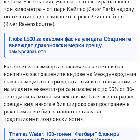
кефали. Засегнатият участък се простира на около
три километра – от парк Кейтър (Cator Park) надолу
по течението до сливането с река Рейвънсбърн
(River Ravensbourne).
Глоба £500 за хвърлен фас на улицата: Общините
въвеждат драконовски мерки срещу
замърсяването
Европейската змиорка е включена в списъка на
критично застрашените видове на Международния
съюз за защита на природата, тъй като популациите
на младите екземпляри са намалели с до 95% от 80-
те години на миналия век насам. Този все по-рядко
срещан вид някога е бил широко разпространен в
река Темза и е бил основна съставка за
традиционни лондонски ястия.
Thames Water: 100-тонен "Фатберг" блокира