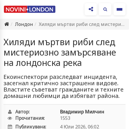
Ме
Лондон
Хиляди мъртви риби след мистериозно замърсяване на лондонска река
Хиляди мъртви риби след
мистериозно замърсяване
на лондонска река
Екоинспектори разследват инцидента,
засегнал критично застрашени видове.
Властите съветват гражданите и техните
домашни любимци да избягват района.
Автор:
Владимир Милчин
Прочитания:
1553
Публикувана:
4 Юли 2026, 06:02