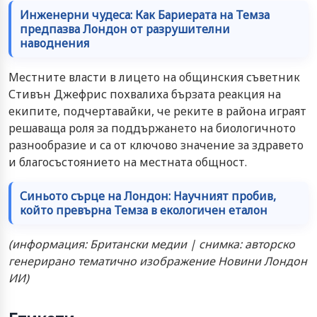
Инженерни чудеса: Как Бариерата на Темза
предпазва Лондон от разрушителни
наводнения
Местните власти в лицето на общинския съветник
Стивън Джефрис похвалиха бързата реакция на
екипите, подчертавайки, че реките в района играят
решаваща роля за поддържането на биологичното
разнообразие и са от ключово значение за здравето
и благосъстоянието на местната общност.
Синьото сърце на Лондон: Научният пробив,
който превърна Темза в екологичен еталон
(информация: Британски медии | снимка: авторско
генерирано тематично изображение Новини Лондон
ИИ)