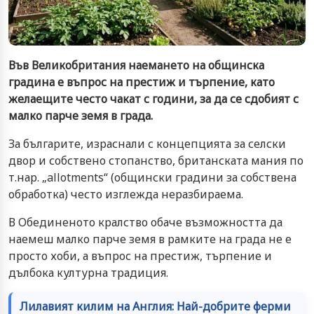
Във Великобритания наемането на общинска
градина е въпрос на престиж и търпение, като
желаещите често чакат с години, за да се сдобият с
малко парче земя в града.
За българите, израснали с концепцията за селски
двор и собствено стопанство, британската мания по
т.нар. „allotments“ (общински градини за собствена
обработка) често изглежда неразбираема.
В Обединеното кралство обаче възможността да
наемеш малко парче земя в рамките на града не е
просто хоби, а въпрос на престиж, търпение и
дълбока културна традиция.
Лилавият килим на Англия: Най-добрите ферми