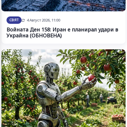
Обновена
СВЯТ
4 Август 2026, 11:00
Войната Ден 158: Иран е планирал удари в
Украйна (ОБНОВЕНА)