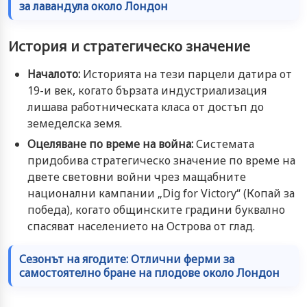
за лавандула около Лондон
История и стратегическо значение
Началото:
Историята на тези парцели датира от
19-и век, когато бързата индустриализация
лишава работническата класа от достъп до
земеделска земя.
Оцеляване по време на война:
Системата
придобива стратегическо значение по време на
двете световни войни чрез мащабните
национални кампании „Dig for Victory“ (Копай за
победа), когато общинските градини буквално
спасяват населението на Острова от глад.
Сезонът на ягодите: Отлични ферми за
самостоятелно бране на плодове около Лондон