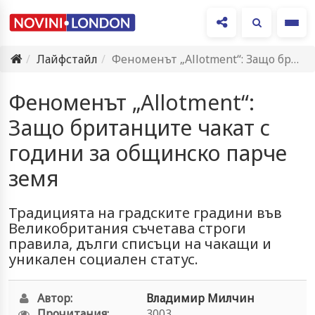
Ме
Лайфстайл
Феноменът „Allotment“: Защо британците чакат с години за общинско парче…
Феноменът „Allotment“:
Защо британците чакат с
години за общинско парче
земя
Традицията на градските градини във
Великобритания съчетава строги
правила, дълги списъци на чакащи и
уникален социален статус.
Автор:
Владимир Милчин
Прочитания:
3003