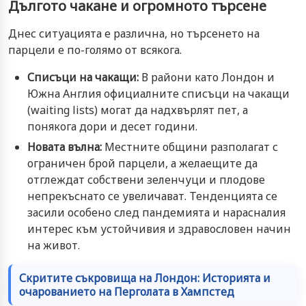
Дългото чакане и огромното търсене
Днес ситуацията е различна, но търсенето на
парцели е по-голямо от всякога.
Списъци на чакащи:
В райони като Лондон и
Южна Англия официалните списъци на чакащи
(waiting lists) могат да надхвърлят пет, а
понякога дори и десет години.
Новата вълна:
Местните общини разполагат с
ограничен брой парцели, а желаещите да
отглеждат собствени зеленчуци и плодове
непрекъснато се увеличават. Тенденцията се
засили особено след пандемията и нарасналия
интерес към устойчивия и здравословен начин
на живот.
Скритите съкровища на Лондон: Историята и
очарованието на Перголата в Хампстед