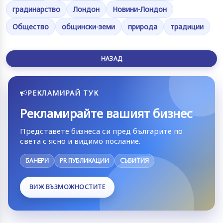
градинарство
Лондон
Новини-Лондон
Общество
общински-земи
природа
традиции
НАЗАД
РЕКЛАМИРАЙ ТУК
Рекламирайте вашият бизнес
Представете бизнеса си пред българите по
света с ясно и видимо послание.
БАНЕРИ
PR ПУБЛИКАЦИИ
СЪБИТИЯ
ВИЖ ВЪЗМОЖНОСТИТЕ