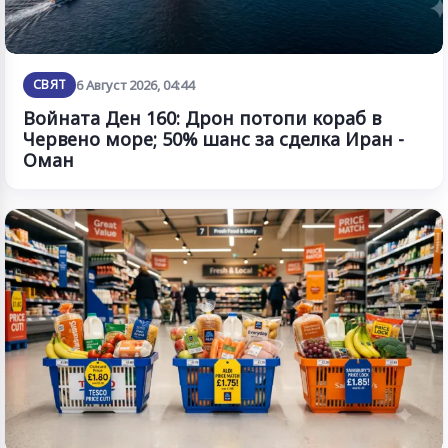
СВЯТ
6 Август 2026, 04:44
Войната Ден 160: Дрон потопи кораб в
Червено море; 50% шанс за сделка Иран -
Оман