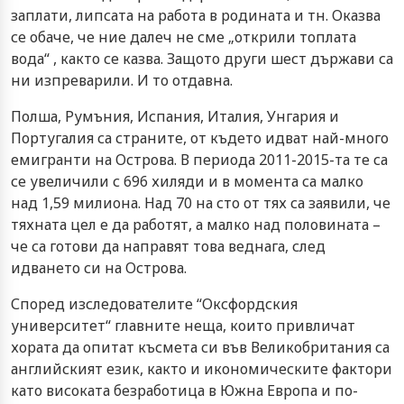
заплати, липсата на работа в родината и тн. Оказва
се обаче, че ние далеч не сме „открили топлата
вода“ , както се казва. Защото други шест държави са
ни изпреварили. И то отдавна.
Полша, Румъния, Испания, Италия, Унгария и
Португалия са страните, от където идват най-много
емигранти на Острова. В периода 2011-2015-та те са
се увеличили с 696 хиляди и в момента са малко
над 1,59 милиона. Над 70 на сто от тях са заявили, че
тяхната цел е да работят, а малко над половината –
че са готови да направят това веднага, след
идването си на Острова.
Според изследователите “Оксфордския
университет“ главните неща, които привличат
хората да опитат късмета си във Великобритания са
английският език, както и икономическите фактори
като високата безработица в Южна Европа и по-