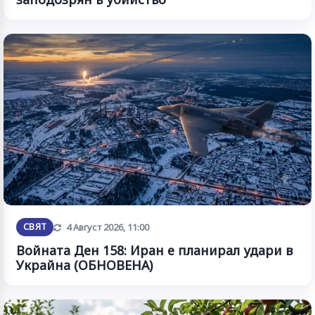
Обновена
СВЯТ
4 Август 2026, 11:00
Войната Ден 158: Иран е планирал удари в
Украйна (ОБНОВЕНА)