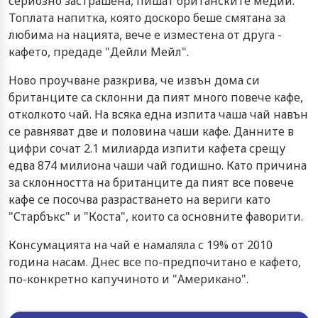
сериозно застрашена, пишат британските медии.
Топлата напитка, която доскоро беше смятана за
любима на нацията, вече е изместена от друга -
кафето, предаде "Дейли Мейл".
Ново проучване разкрива, че извън дома си
британците са склонни да пият много повече кафе,
отколкото чай. На всяка една изпита чаша чай навън
се равняват две и половина чаши кафе. Данните в
цифри сочат 2.1 милиарда изпити кафета срещу
едва 874 милиона чаши чай годишно. Като причина
за склонността на британците да пият все повече
кафе се посочва разрастването на вериги като
"Старбъкс" и "Коста", които са основните фаворити.
Консумацията на чай е намаляла с 19% от 2010
година насам. Днес все по-предпочитано е кафето,
по-конкретно капучиното и "Американо".