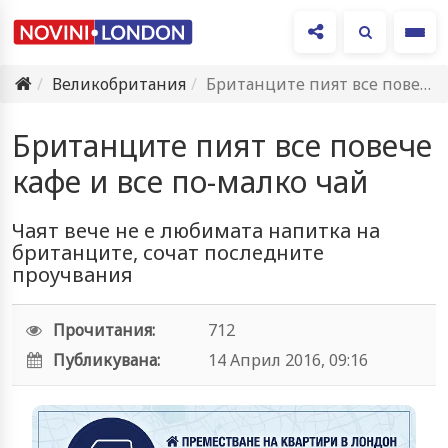
Ме
Великобритания
Британците пият все повече кафе и все по-малко чай
Британците пият все повече
кафе и все по-малко чай
Чаят вече не е любимата напитка на
британците, сочат последните
проучвания
Прочитания:
712
Публикувана:
14 Април 2016, 09:16