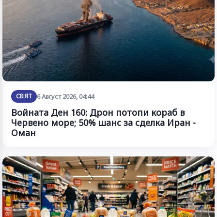
СВЯТ
6 Август 2026, 04:44
Войната Ден 160: Дрон потопи кораб в
Червено море; 50% шанс за сделка Иран -
Оман