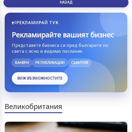
НАЗАД
РЕКЛАМИРАЙ ТУК
Рекламирайте вашият бизнес
Представете бизнеса си пред българите по
света с ясно и видимо послание.
БАНЕРИ
PR ПУБЛИКАЦИИ
СЪБИТИЯ
ВИЖ ВЪЗМОЖНОСТИТЕ
Великобритания