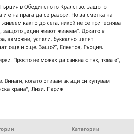
т Гърция в Обединеното Кралство, защото
 и е на прага да се разори. Но за сметка на
 живеем както до сега, никой не се притеснява
е, защото „един живот живеем“. Докато в
ора, заможни, успели, буквално цепят
ат още и още. Защо?“, Електра, Гърция.
ки. Просто не можах да свикна с тях, това е“,
в. Винаги, когато отивам вкъщи си купувам
нска храна", Лизи, Париж.
гории
Категории