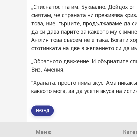
„Стиснатостта им. Буквално. Дойдох о
смятам, че страната ни преживява криза
това, ние, гърците, продължаваме да си
да си дава парите за каквото му скимн
Англия това съвсем не е така. Богати х
стотинката на две в желанието си да им
„Обратното движение. И обърнатите спир
Виз, Амения.
"Храната, просто няма вкус. Ама никакъ
каквото мога, за да усетя вкуса на исти
НАЗАД
Меню
Кате