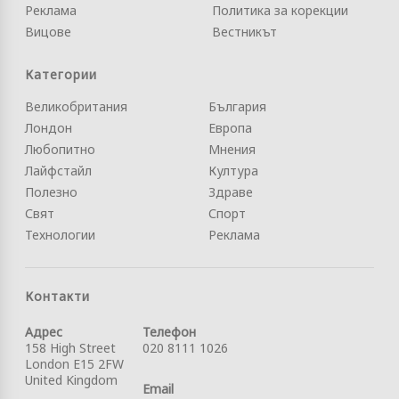
Реклама
Политика за корекции
Вицове
Вестникът
Категории
Великобритания
България
Лондон
Европа
Любопитно
Мнения
Лайфстайл
Култура
Полезно
Здраве
Свят
Спорт
Технологии
Реклама
Контакти
Адрес
Телефон
158 High Street
020 8111 1026
London E15 2FW
United Kingdom
Email