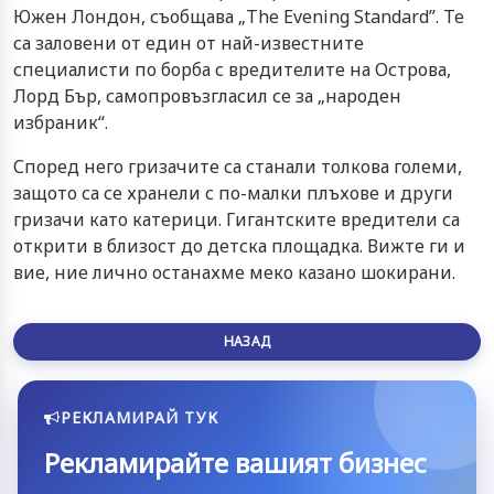
Южен Лондон, съобщава „The Evening Standard”. Те
са заловени от един от най-известните
специалисти по борба с вредителите на Острова,
Лорд Бър, самопровъзгласил се за „народен
избраник“.
Според него гризачите са станали толкова големи,
защото са се хранели с по-малки плъхове и други
гризачи като катерици. Гигантските вредители са
открити в близост до детска площадка. Вижте ги и
вие, ние лично останахме меко казано шокирани.
НАЗАД
РЕКЛАМИРАЙ ТУК
Рекламирайте вашият бизнес