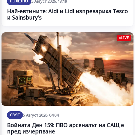
ПОЛЕЗНО
5 Август 2026, 13:19
Най-евтините: Aldi и Lidl изпревариха Tesco
и Sainsbury's
LIVE
СВЯТ
5 Август 2026, 04:04
Войната Ден 159: ПВО арсеналът на САЩ е
пред изчерпване