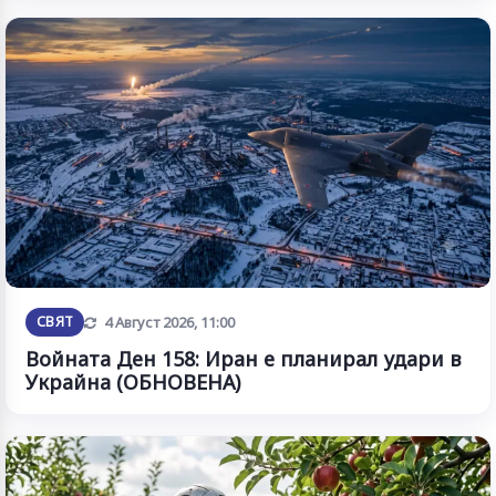
Обновена
СВЯТ
4 Август 2026, 11:00
Войната Ден 158: Иран е планирал удари в
Украйна (ОБНОВЕНА)