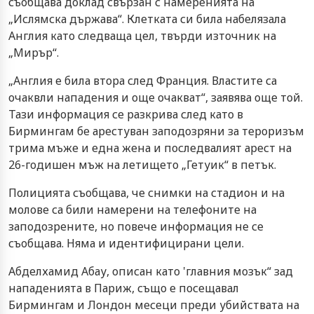
съобщава доклад свързан с намеренията на
„Ислямска държава“. Клетката си била набелязала
Англия като следваща цел, твърди източник на
„Мирър“.
„Англия е била втора след Франция. Властите са
очаквли нападения и още очакват“, заявява още той.
Тази информация се разкрива след като в
Бирмингам бе арестуван заподозряни за тероризъм
трима мъже и една жена и последвалият арест на
26-годишен мъж на летището „Гетуик“ в петък.
Полицията съобщава, че снимки на стадион и на
молове са били намерени на телефоните на
заподозрените, но повече информация не се
съобщава. Няма и идентифицирани цели.
Абделхамид Абау, описан като 'главния мозък“ зад
нападенията в Париж, също е посещавал
Бирмингам и Лондон месеци преди убийствата на