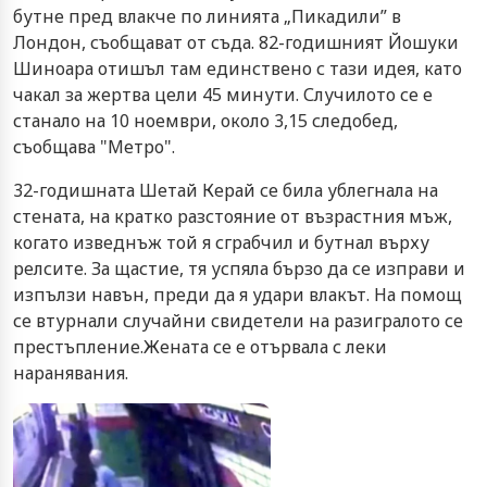
бутне пред влакче по линията „Пикадили” в
Лондон, съобщават от съда. 82-годишният Йошуки
Шиноара отишъл там единствено с тази идея, като
чакал за жертва цели 45 минути. Случилото се е
станало на 10 ноември, около 3,15 следобед,
съобщава "Метро".
32-годишната Шетай Керай се била ублегнала на
стената, на кратко разстояние от възрастния мъж,
когато изведнъж той я сграбчил и бутнал върху
релсите. За щастие, тя успяла бързо да се изправи и
изпълзи навън, преди да я удари влакът. На помощ
се втурнали случайни свидетели на разигралото се
престъпление.Жената се е отървала с леки
наранявания.