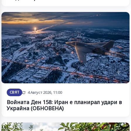
Обновена
СВЯТ
4 Август 2026, 11:00
Войната Ден 158: Иран е планирал удари в
Украйна (ОБНОВЕНА)