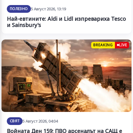
ПОЛЕЗНО
5 Август 2026, 13:19
Най-евтините: Aldi и Lidl изпревариха Tesco
и Sainsbury's
BREAKING
LIVE
СВЯТ
5 Август 2026, 04:04
Войната Ден 159: ПВО арсеналът на САЩ е