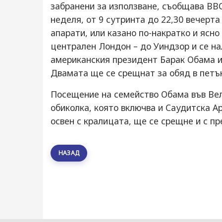
забранени за използване, съобщава BBC
неделя, от 9 сутринта до 22,30 вечерта
апарати, или казано по-накратко и ясно
централен Лондон – до Уиндзор и се н
американския президент Барак Обама и 
Двамата ще се срещнат за обяд в петък
Посещение на семейство Обама във Вел
обиколка, която включва и Саудитска А
освен с кралицата, ще се срещне и с п
НАЗАД