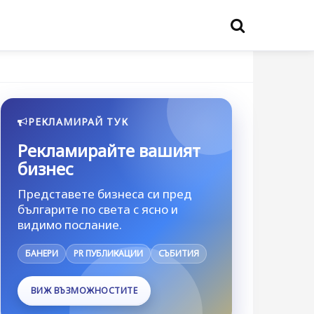
РЕКЛАМИРАЙ ТУК
Рекламирайте вашият
бизнес
Представете бизнеса си пред
българите по света с ясно и
видимо послание.
БАНЕРИ
PR ПУБЛИКАЦИИ
СЪБИТИЯ
ВИЖ ВЪЗМОЖНОСТИТЕ