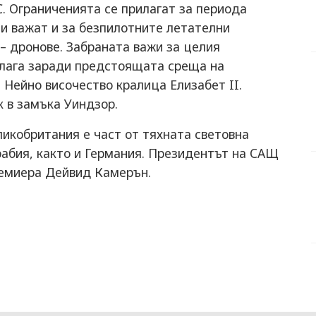
. Ограниченията се прилагат за периода
 и важат и за безпилотните летателни
 – дронове. Забраната важи за целия
алага заради предстоящата среща на
Нейно височество кралица Елизабет II.
 в замъка Уиндзор.
икобритания е част от тяхната световна
рабия, както и Германия. Президентът на САЩ
ремиера Дейвид Камерън.