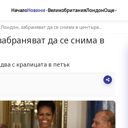
Начало
Новини
Великобритания
Лондон
Още
 Лондон, забраняват да се снима в центъра…
забраняват да се снима в
ва с кралицата в петък