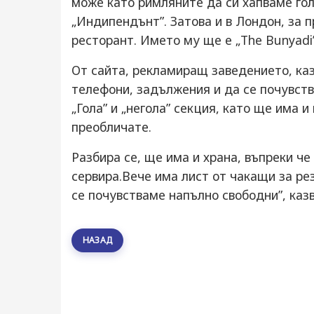
може като римляните да си хапваме гол
„Индипендънт”. Затова и в Лондон, за п
ресторант. Името му ще е „The Bunyadi
От сайта, рекламиращ заведението, каз
телефони, задължения и да се почувств
„Гола” и „негола” секция, като ще има
преобличате.
Разбира се, ще има и храна, въпреки че
сервира.Вече има лист от чакащи за ре
се почувстваме напълно свободни”, каз
НАЗАД