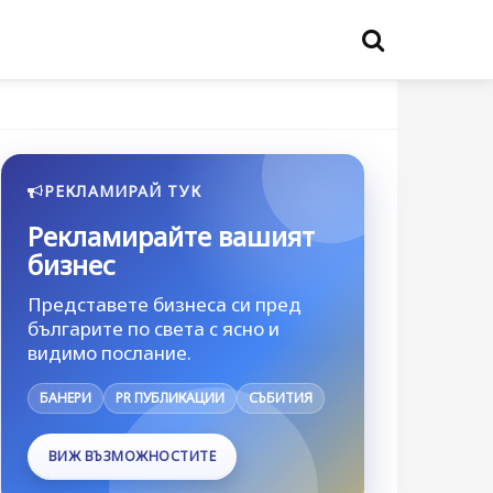
РЕКЛАМИРАЙ ТУК
Рекламирайте вашият
бизнес
Представете бизнеса си пред
българите по света с ясно и
видимо послание.
БАНЕРИ
PR ПУБЛИКАЦИИ
СЪБИТИЯ
ВИЖ ВЪЗМОЖНОСТИТЕ