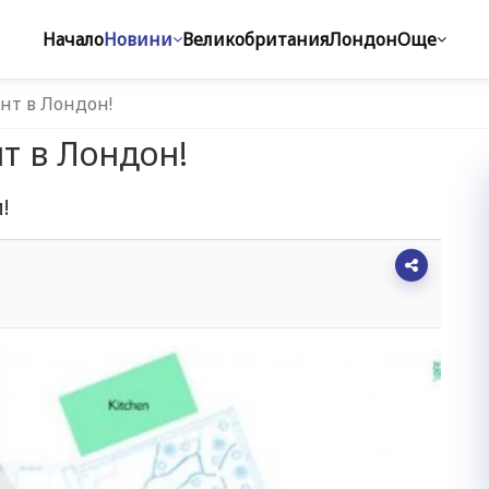
Начало
Новини
Великобритания
Лондон
Още
ант в Лондон!
т в Лондон!
!