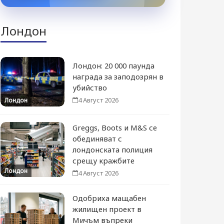
Лондон
Лондон: 20 000 паунда
награда за заподозрян в
убийство
4 Август 2026
Лондон
Greggs, Boots и M&S се
обединяват с
лондонската полиция
срещу кражбите
Лондон
4 Август 2026
Одобриха мащабен
жилищен проект в
Мичъм въпреки