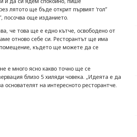
и и да си ядем спокойно, пише
рез лятото ще бъде открит първият ‘гол”
”, посочва още изданието.
ва, че това ще е едно кътче, освободено от
аме отново себе си. Ресторантът ще има
 и помещение, където ще можете да се
 не е много ясно какво точно ще се
зервация близо 5 хиляди човека. „Идеята е да
ва основателят на интересното ресторантче.