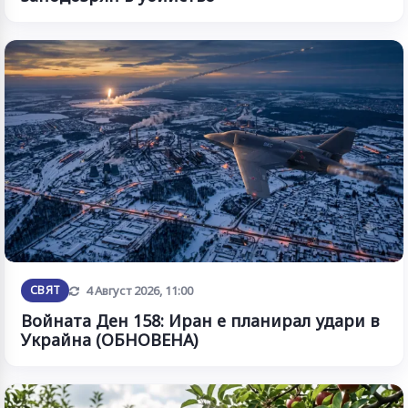
Обновена
СВЯТ
4 Август 2026, 11:00
Войната Ден 158: Иран е планирал удари в
Украйна (ОБНОВЕНА)