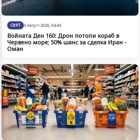
СВЯТ
6 Август 2026, 04:44
Войната Ден 160: Дрон потопи кораб в
Червено море; 50% шанс за сделка Иран -
Оман