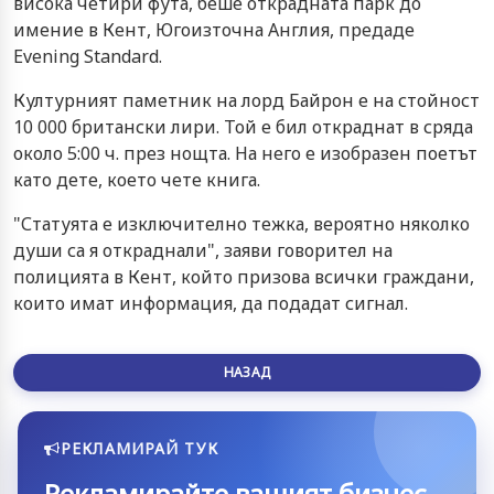
висока четири фута, беше открадната парк до
имение в Кент, Югоизточна Англия, предаде
Evening Standard.
Културният паметник на лорд Байрон е на стойност
10 000 британски лири. Той е бил откраднат в сряда
около 5:00 ч. през нощта. На него е изобразен поетът
като дете, което чете книга.
"Статуята е изключително тежка, вероятно няколко
души са я откраднали", заяви говорител на
полицията в Кент, който призова всички граждани,
които имат информация, да подадат сигнал.
НАЗАД
РЕКЛАМИРАЙ ТУК
Рекламирайте вашият бизнес