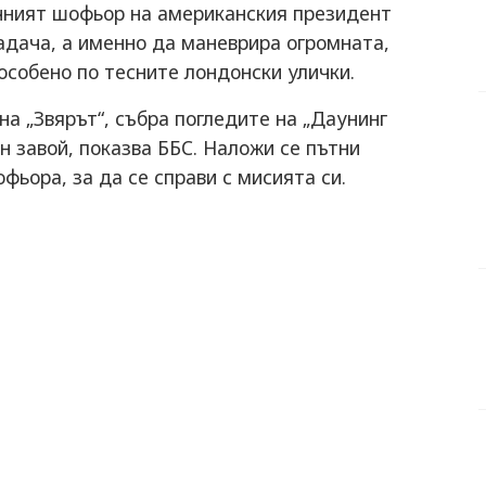
ичният шофьор на американския президент
адача, а именно да маневрира огромната,
особено по тесните лондонски улички.
на „Звярът“, събра погледите на „Даунинг
н завой, показва ББС. Наложи се пътни
фьора, за да се справи с мисията си.