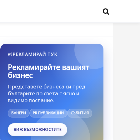
РЕКЛАМИРАЙ ТУК
Рекламирайте вашият
бизнес
Представете бизнеса си пред
българите по света с ясно и
видимо послание.
БАНЕРИ
PR ПУБЛИКАЦИИ
СЪБИТИЯ
ВИЖ ВЪЗМОЖНОСТИТЕ