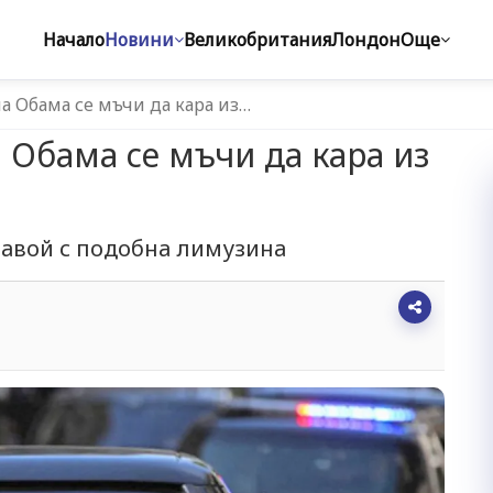
Начало
Новини
Великобритания
Лондон
Още
а Обама се мъчи да кара из…
 Обама се мъчи да кара из
завой с подобна лимузина