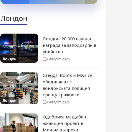
Лондон
Лондон: 20 000 паунда
награда за заподозрян в
убийство
4 Август 2026
Лондон
Greggs, Boots и M&S се
обединяват с
лондонската полиция
срещу кражбите
Лондон
4 Август 2026
Одобриха мащабен
жилищен проект в
Мичъм въпреки