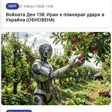
Обновена
СВЯТ
4 Август 2026, 11:00
Войната Ден 158: Иран е планирал удари в
Украйна (ОБНОВЕНА)