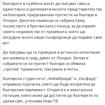
българите в чужбина могат да гласуват само и
единствено в дипломатическите представителства
на България, предизвикаха протести на българи в
Лондон. Десетки нашенци се събраха пред
посолството в британската столица, за да изразят
своето недоволство от промяната, която ще
затрудни много наши сънародници да подават своя
вот.
Да гласуваш ще се превърне в истинско изпитание
ако живееш в град, далеч от Лондон. Затова и
събралите се на протест българи се обявиха
„против” промените, гласувани в петък.
Български студенти от „Кеймбридж” и „Оксфорд”
нправиха подписка, която ще бъде изпратена до
българския парламент. Открита е и електронна
петиция, която може да достигне до бългерите по
целия свят, уточнява Нова ТВ.