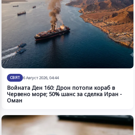
СВЯТ
6 Август 2026, 04:44
Войната Ден 160: Дрон потопи кораб в
Червено море; 50% шанс за сделка Иран -
Оман