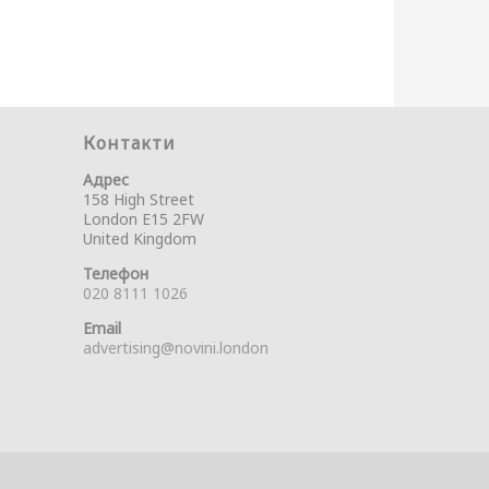
Контакти
Адрес
158 High Street
London E15 2FW
United Kingdom
Телефон
020 8111 1026
Email
advertising@novini.london