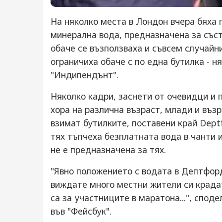
На няколко места в Лондон вчера бяха 
минерална вода, предназначена за със
обаче се възползваха и съвсем случайн
ограничиха обаче с по една бутилка - н
"Индипендънт".
Няколко кадри, заснети от очевидци и 
хора на различна възраст, млади и възр
взимат бутилките, поставени край Dept
тях тъпчеха безплатната вода в чанти и
не е предназначена за тях.
"Явно положението с водата в Дептфорд
виждате много местни жители си крадат
са за участниците в маратона...", спод
във "Фейсбук".