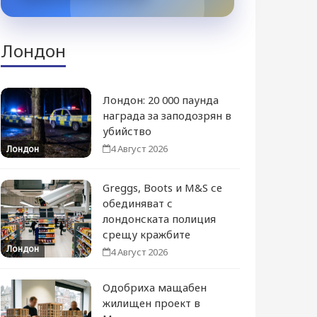
Лондон
Лондон: 20 000 паунда
награда за заподозрян в
убийство
4 Август 2026
Лондон
Greggs, Boots и M&S се
обединяват с
лондонската полиция
срещу кражбите
Лондон
4 Август 2026
Одобриха мащабен
жилищен проект в