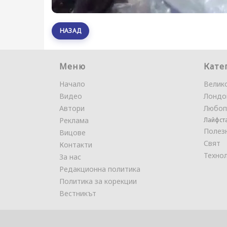
НАЗАД
Меню
Кате
Начало
Велик
Видео
Лондо
Автори
Любоп
Реклама
Лайфст
Полез
Вицове
Свят
Контакти
Техно
За нас
Редакционна политика
Политика за корекции
Вестникът