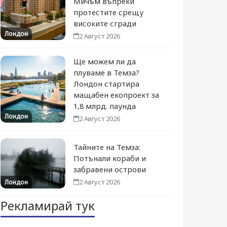
Мичъм въпреки
протестите срещу
високите сгради
Лондон
2 Август 2026
Ще можем ли да
плуваме в Темза?
Лондон стартира
мащабен екопроект за
1,8 млрд. паунда
Лондон
2 Август 2026
Тайните на Темза:
Потънали кораби и
забравени острови
2 Август 2026
Лондон
Рекламирай тук