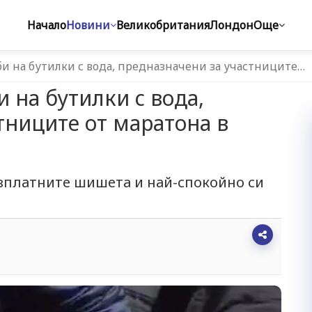
Начало
Новини
Великобритания
Лондон
Още
би на бутилки с вода, предназначени за участниците…
 на бутилки с вода,
тниците от маратона в
зплатните шишета и най-спокойно си