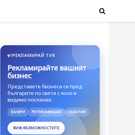
РЕКЛАМИРАЙ ТУК
Рекламирайте вашият
бизнес
Представете бизнеса си пред
българите по света с ясно и
видимо послание.
БАНЕРИ
PR ПУБЛИКАЦИИ
СЪБИТИЯ
ВИЖ ВЪЗМОЖНОСТИТЕ