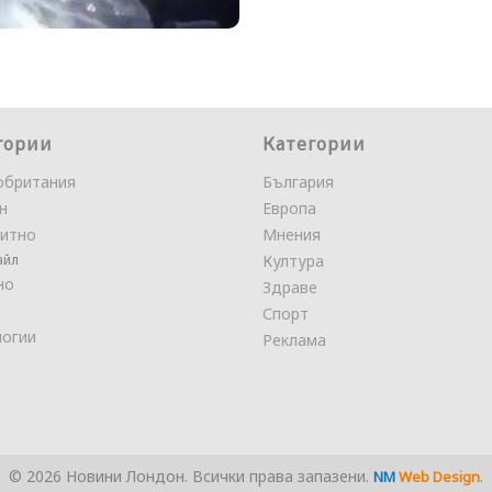
гории
Категории
обритания
България
н
Европа
итно
Мнения
айл
Култура
но
Здраве
Спорт
логии
Реклама
© 2026 Новини Лондон. Всички права запазени.
.
NM
Web Design