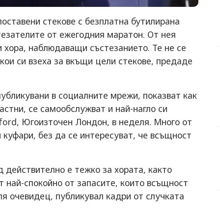
поставени стекове с безплатна бутилирана
тезателите от ежегодния маратон. От нея
и хора, наблюдаващи състезанието. Те не се
якои си взеха за вкъщи цели стекове, предаде
публикувани в социалните мрежи, показват как
астни, се самообслужват и най-нагло си
ford, Югоизточен Лондон, в неделя. Много от
 куфари, без да се интересуват, че всъщност
 действително е тежко за хората, както
 най-спокойно от запасите, които всъщност
еля очевидец, публикувал кадри от случката