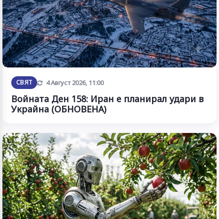
Обновена
СВЯТ
4 Август 2026, 11:00
Войната Ден 158: Иран е планирал удари в
Украйна (ОБНОВЕНА)