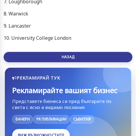
7. Loughborough
8. Warwick
9. Lancaster
10. University College London
НАЗАД
РЕКЛАМИРАЙ ТУК
Рекламирайте вашият бизнес
Представете бизнеса си пред българите по
света с ясно и видимо послание.
БАНЕРИ
PR ПУБЛИКАЦИИ
СЪБИТИЯ
ВИЖ ВЪЗМОЖНОСТИТЕ