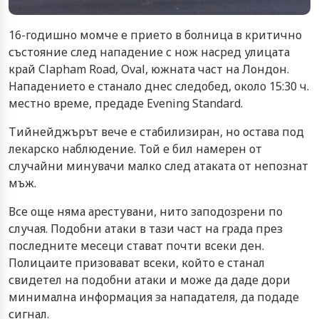
16-годишно момче е прието в болница в критично
състояние след нападение с нож насред улицата
край Clapham Road, Oval, южната част на Лондон.
Нападението е станало днес следобед, около 15:30 ч.
местно време, предаде Evening Standard.
Тийнейджърът вече е стабилизиран, но остава под
лекарско наблюдение. Той е бил намерен от
случайни минувачи малко след атаката от непознат
мъж.
Все още няма арестувани, нито заподозрени по
случая. Подобни атаки в тази част на града през
последните месеци стават почти всеки ден.
Полицаите призовават всеки, който е станал
свидетел на подобни атаки и може да даде дори
минимална информация за нападателя, да подаде
сигнал.