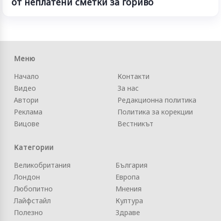
от неплатени сметки за гориво
Меню
Начало
Контакти
Видео
За нас
Автори
Редакционна политика
Реклама
Политика за корекции
Вицове
Вестникът
Категории
Великобритания
България
Лондон
Европа
Любопитно
Мнения
Лайфстайл
Култура
Полезно
Здраве