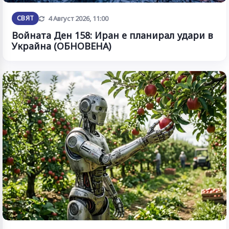
Обновена
СВЯТ
4 Август 2026, 11:00
Войната Ден 158: Иран е планирал удари в
Украйна (ОБНОВЕНА)