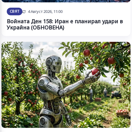
Обновена
СВЯТ
4 Август 2026, 11:00
Войната Ден 158: Иран е планирал удари в
Украйна (ОБНОВЕНА)