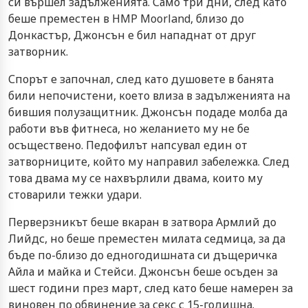
си вършел задълженията. Само три дни, след като
беше преместен в HMP Moorland, близо до
Донкастър, Джонсън е бил нападнат от друг
затворник.
Спорът е започнал, след като душовете в банята
били непочистени, което влиза в задълженията на
бившия полузащитник. Джонсън подаде молба да
работи във фитнеса, но желанието му не бе
осъществено. Педофилът напсувал един от
затворниците, който му направил забележка. След
това двама му се нахвърлили двама, които му
стоварили тежки удари.
Перверзникът беше вкаран в затвора Армлий до
Лийдс, но беше преместен милата седмица, за да
бъде по-близо до едногодишната си дъщеричка
Айла и майка и Стейси. Джонсън беше осъден за
шест години през март, след като беше намерен за
виновен по обвинение за секс с 15-годишна.