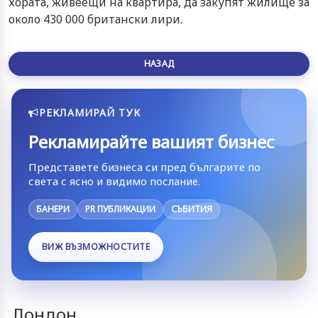
хората, живеещи на квартира, да закупят жилище за
около 430 000 британски лири.
НАЗАД
РЕКЛАМИРАЙ ТУК
Рекламирайте вашият бизнес
Представете бизнеса си пред българите по
света с ясно и видимо послание.
БАНЕРИ
PR ПУБЛИКАЦИИ
СЪБИТИЯ
ВИЖ ВЪЗМОЖНОСТИТЕ
Лондон