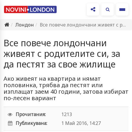
Ме
Лондон
Все повече лондончани живеят с родителите си, за да пестят…
Все повече лондончани
живеят с родителите си, за
да пестят за свое жилище
Ако живеят на квартира и нямат
половинка, трябва да пестят или
изплащат заем 40 години, затова избират
по-лесен вариант
Прочитания:
1213
Публикувана:
1 Май 2016, 14:27