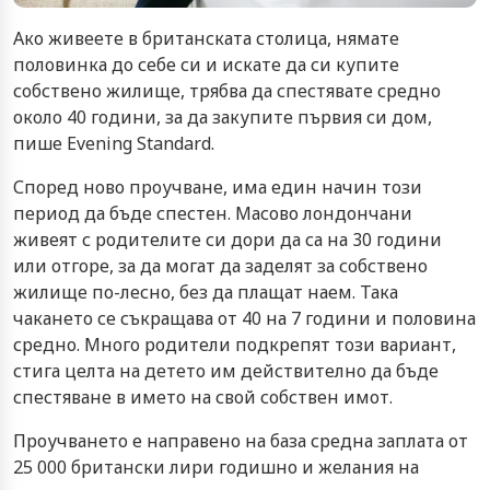
Ако живеете в британската столица, нямате
половинка до себе си и искате да си купите
собствено жилище, трябва да спестявате средно
около 40 години, за да закупите първия си дом,
пише Evening Standard.
Според ново проучване, има един начин този
период да бъде спестен. Масово лондончани
живеят с родителите си дори да са на 30 години
или отгоре, за да могат да заделят за собствено
жилище по-лесно, без да плащат наем. Така
чакането се съкращава от 40 на 7 години и половина
средно. Много родители подкрепят този вариант,
стига целта на детето им действително да бъде
спестяване в името на свой собствен имот.
Проучването е направено на база средна заплата от
25 000 британски лири годишно и желания на