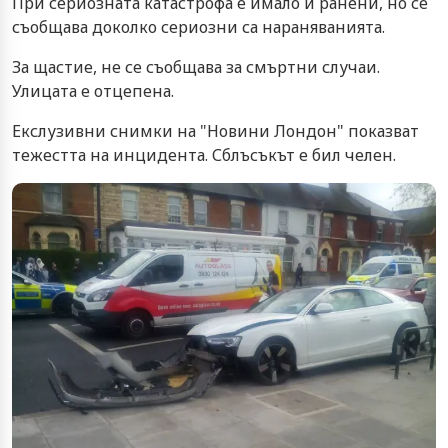
При сериозната катастрофа е имало и ранени, но се
съобщава доколко сериозни са нараняванията.
За щастие, не се съобщава за смъртни случаи.
Улицата е отцепена.
Екслузивни снимки на "Новини Лондон" показват
тежестта на инцидента. Сблъсъкът е бил челен.