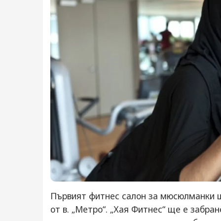
Първият фитнес салон за мюсюлманки щ
от в. „Метро“. „Хая Фитнес“ ще е забра