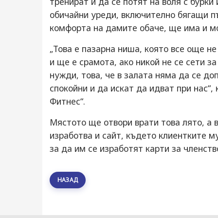
тренират и да се потят на воля с бурки
обичайни уреди, включително бягащи пъ
комфорта на дамите обаче, ще има и м
„Това е пазарна ниша, която все още не
и ще е срамота, ако никой не се сети 
нужди, това, че в залата няма да се до
спокойни и да искат да идват при нас“,
Фитнес“.
Мястото ще отвори врати това лято, а
изработва и сайт, където клиентките м
за да им се изработят карти за членств
НАЗАД