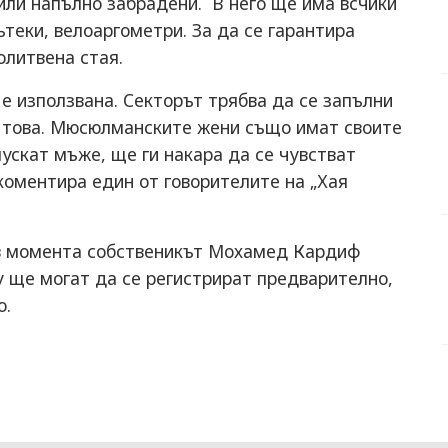
 или напълно забрадени. В него ще има всчики
теки, велоаргометри. За да се гарантира
олитвена стая.
 е използвана. Секторът трябва да се запълни
за това. Мюсюлманските жени също имат своите
пускат мъже, ще ги накара да се чувстват
 коментира един от говорителите на „Хая
 в момента собственикът Мохамед Кардиф
у ще могат да се регистрират предварително,
о.