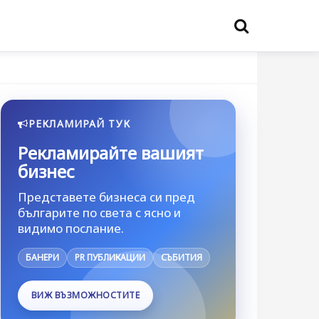
РЕКЛАМИРАЙ ТУК
Рекламирайте вашият
бизнес
Представете бизнеса си пред
българите по света с ясно и
видимо послание.
БАНЕРИ
PR ПУБЛИКАЦИИ
СЪБИТИЯ
ВИЖ ВЪЗМОЖНОСТИТЕ