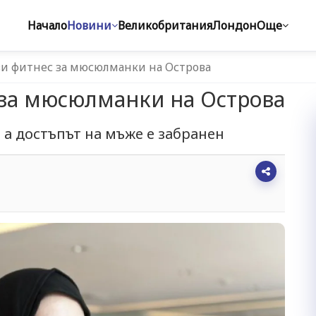
Начало
Новини
Великобритания
Лондон
Още
ви фитнес за мюсюлманки на Острова
 за мюсюлманки на Острова
 а достъпът на мъже е забранен