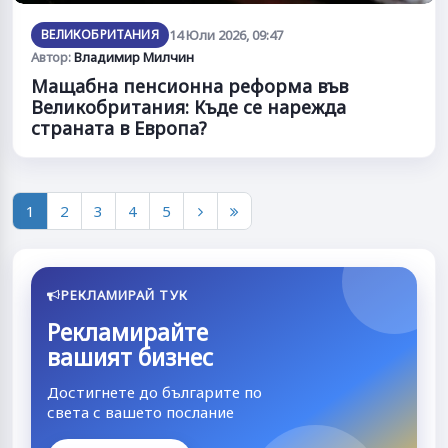
ВЕЛИКОБРИТАНИЯ
14 Юли 2026, 09:47
Автор:
Владимир Милчин
Мащабна пенсионна реформа във
Великобритания: Къде се нарежда
страната в Европа?
1
2
3
4
5
РЕКЛАМИРАЙ ТУК
Рекламирайте
вашият бизнес
Достигнете до българите по
света с вашето послание