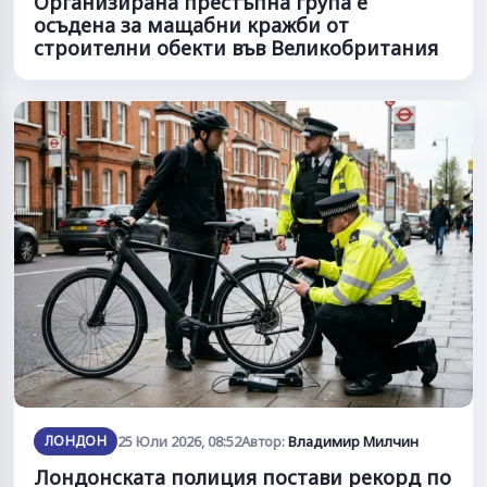
Организирана престъпна група е
осъдена за мащабни кражби от
строителни обекти във Великобритания
ЛОНДОН
25 Юли 2026, 08:52
Автор:
Владимир Милчин
Лондонската полиция постави рекорд по