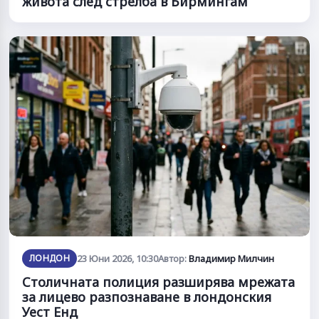
живота след стрелба в Бирмингам
ЛОНДОН
23 Юни 2026, 10:30
Автор:
Владимир Милчин
Столичната полиция разширява мрежата
за лицево разпознаване в лондонския
Уест Енд