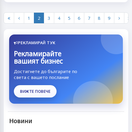
1
2
3
4
5
6
7
8
9
РЕКЛАМИРАЙ ТУК
Рекламирайте
вашият бизнес
Достигнете до българите по
света с вашето послание
ВИЖТЕ ПОВЕЧЕ
Новини