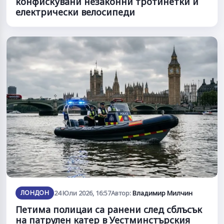
конфискувани незаконни тротинетки и
електрически велосипеди
ЛОНДОН
24 Юли 2026, 16:57
Автор:
Владимир Милчин
Петима полицаи са ранени след сблъсък
на патрулен катер в Уестминстърския