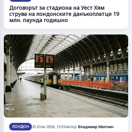
Договорът за стадиона на Уест Хям
струва на лондонските данъкоплатци 19
млн. паунда годишно
ЛОНДОН
25 Юли 2026, 13:55
Автор:
Владимир Милчин