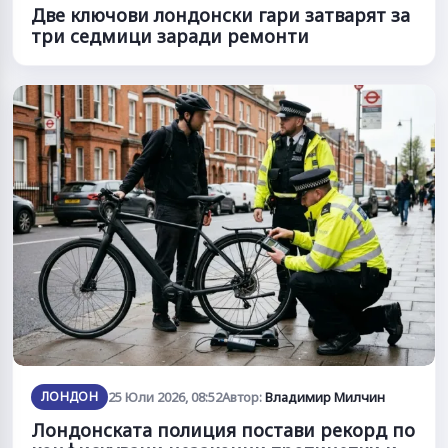
Две ключови лондонски гари затварят за
три седмици заради ремонти
ЛОНДОН
25 Юли 2026, 08:52
Автор:
Владимир Милчин
Лондонската полиция постави рекорд по