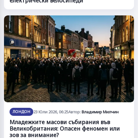
електрически велосипеди
ЛОНДОН
23 Юли 2026, 06:25
Автор:
Владимир Милчин
Младежките масови събирания във
Великобритания: Опасен феномен или
зов за внимание?