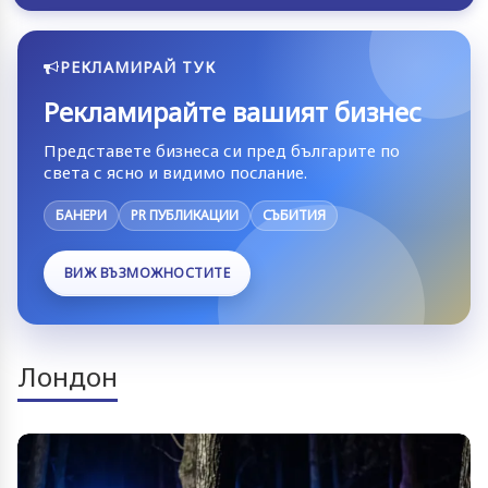
РЕКЛАМИРАЙ ТУК
Рекламирайте вашият бизнес
Представете бизнеса си пред българите по
света с ясно и видимо послание.
БАНЕРИ
PR ПУБЛИКАЦИИ
СЪБИТИЯ
ВИЖ ВЪЗМОЖНОСТИТЕ
Лондон