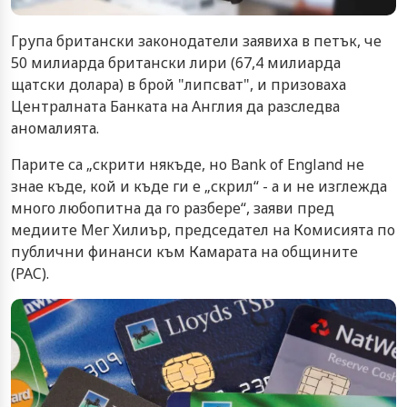
Група британски законодатели заявиха в петък, че
50 милиарда британски лири (67,4 милиарда
щатски долара) в брой "липсват", и призоваха
Централната Банката на Англия да разследва
аномалията.
Парите са „скрити някъде, но Bank of England не
знае къде, кой и къде ги е „скрил“ - а и не изглежда
много любопитна да го разбере“, заяви пред
медиите Мег Хилиър, председател на Комисията по
публични финанси към Камарата на общините
(PAC).