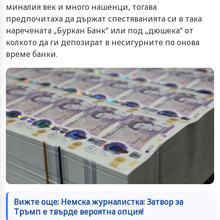
миналия век и много нашенци, тогава
предпочитаха да държат спестяванията си в така
наречената „Буркан Банк“ или под „дюшека“ от
колкото да ги депозират в несигурните по онова
време банки.
Вижте още: Немска журналистка: Затвор за
Тръмп е твърде вероятна опция!