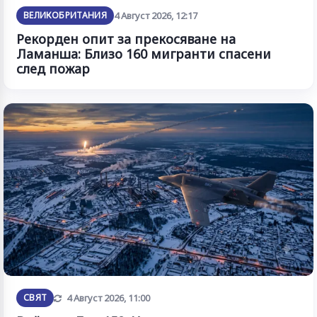
ВЕЛИКОБРИТАНИЯ
4 Август 2026, 12:17
Рекорден опит за прекосяване на
Ламанша: Близо 160 мигранти спасени
след пожар
Обновена
СВЯТ
4 Август 2026, 11:00