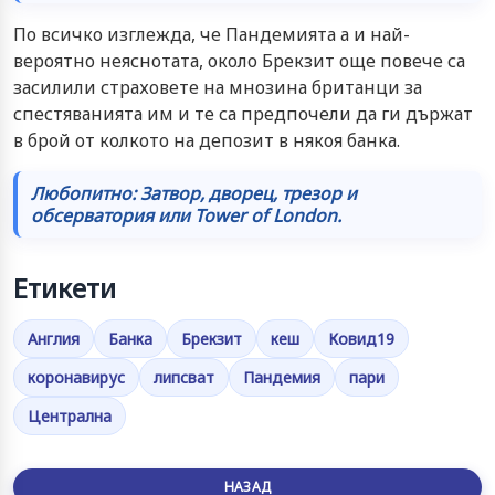
По всичко изглежда, че Пандемията а и най-
вероятно неяснотата, около Брекзит още повече са
засилили страховете на мнозина британци за
спестяванията им и те са предпочели да ги държат
в брой от колкото на депозит в някоя банка.
Любопитно: Затвор, дворец, трезор и
обсерватория или Tower of London.
Етикети
Англия
Банка
Брекзит
кеш
Ковид19
коронавирус
липсват
Пандемия
пари
Централна
НАЗАД