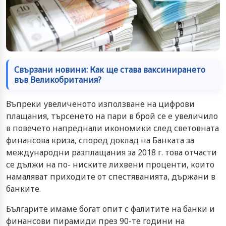
Свързани новини: Как ще става ваксинирането
във Великобритания?
Въпреки увеличеното използване на цифрови
плащания, търсенето на пари в брой се е увеличило
в повечето напреднали икономики след световната
финансова криза, според доклад на Банката за
международни разплащания за 2018 г. това отчасти
се дължи на по- ниските лихвени проценти, които
намаляват приходите от спестяванията, държани в
банките.
Българите имаме богат опит с фалитите на банки и
финансови пирамиди през 90-те години на