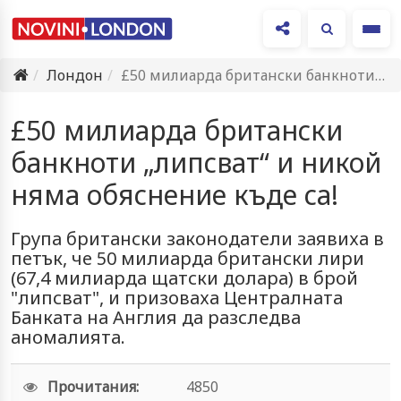
Ме
Лондон
£50 милиарда британски банкноти „липсват“ и никой няма обяснение къде…
£50 милиарда британски
банкноти „липсват“ и никой
няма обяснение къде са!
Група британски законодатели заявиха в
петък, че 50 милиарда британски лири
(67,4 милиарда щатски долара) в брой
"липсват", и призоваха Централната
Банката на Англия да разследва
аномалията.
Прочитания:
4850