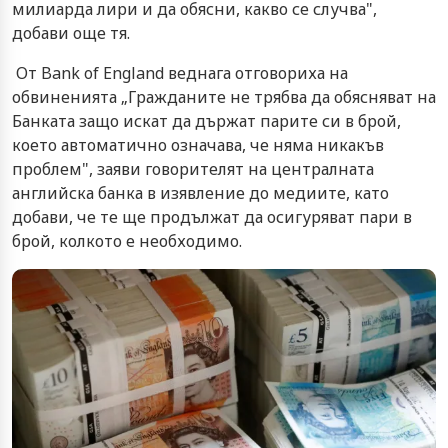
милиарда лири и да обясни, какво се случва",
добави още тя.
От Bank of England веднага отговориха на
обвиненията „Гражданите не трябва да обясняват на
Банката защо искат да държат парите си в брой,
което автоматично означава, че няма никакъв
проблем", заяви говорителят на централната
английска банка в изявление до медиите, като
добави, че те ще продължат да осигуряват пари в
брой, колкото е необходимо.