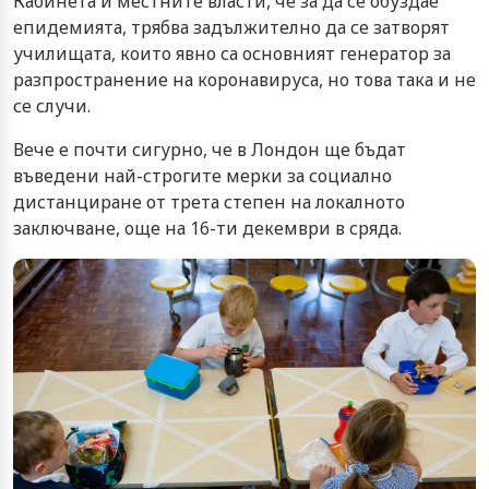
Кабинета и местните власти, че за да се обуздае
епидемията, трябва задължително да се затворят
училищата, които явно са основният генератор за
разпространение на коронавируса, но това така и не
се случи.
Вече е почти сигурно, че в Лондон ще бъдат
въведени най-строгите мерки за социално
дистанциране от трета степен на локалното
заключване, още на 16-ти декември в сряда.