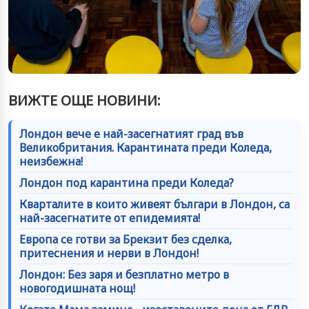
ВИЖТЕ ОЩЕ НОВИНИ:
Лондон вече е най-засегнатият град във
Великобритания. Карантината преди Коледа,
неизбежна!
Лондон под карантина преди Коледа?
Кварталите в които живеят българи в Лондон, са
най-засегнатите от епидемията!
Европа се готви за Брекзит без сделка,
притеснения и нерви в Лондон!
Лондон: Без заря и безплатно метро в
новогодишната нощ!