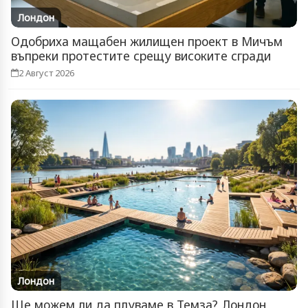
Лондон
Одобриха мащабен жилищен проект в Мичъм
въпреки протестите срещу високите сгради
2 Август 2026
Лондон
Ще можем ли да плуваме в Темза? Лондон