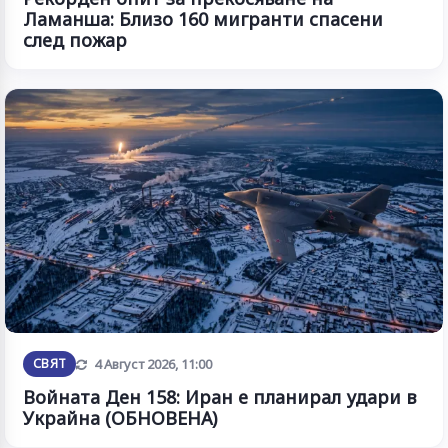
Ламанша: Близо 160 мигранти спасени
след пожар
Обновена
СВЯТ
4 Август 2026, 11:00
Войната Ден 158: Иран е планирал удари в
Украйна (ОБНОВЕНА)