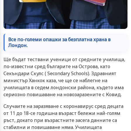
Все по-големи опашки за безплатна храна в
Лондон.
Ще бъдат тествани ученици от средните училища,
по-известни сред българите на Острова, като
Секъндари Скулс ( Secondary Schools). Здравният
министър Ханкок каза, че ще се наблегне на
училищата в седем лондонски района, където има
сериозно повишаване на новозаразените с Ковид.
Случаите на заразяване с коронавирус сред децата
от 11 до 18-се годишна възраст бележи най-голям
ръст, докато при възрастните засега данните са
стабилни и повишаване няма. Училищата