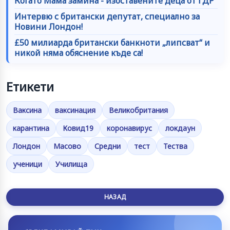
Когато Мама замина - изоставените деца от ГДР
Интервю с британски депутат, специално за
Новини Лондон!
£50 милиарда британски банкноти „липсват“ и
никой няма обяснение къде са!
Етикети
Ваксина
ваксинация
Великобритания
карантина
Ковид19
коронавирус
локдаун
Лондон
Масово
Средни
тест
Тества
ученици
Училища
НАЗАД