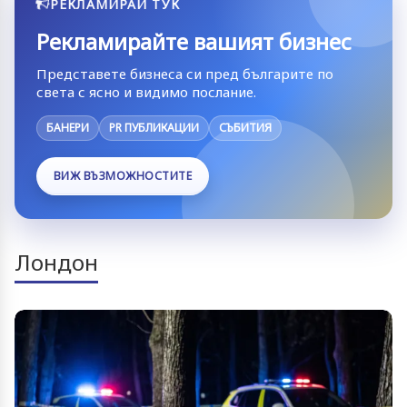
РЕКЛАМИРАЙ ТУК
Рекламирайте вашият бизнес
Представете бизнеса си пред българите по
света с ясно и видимо послание.
БАНЕРИ
PR ПУБЛИКАЦИИ
СЪБИТИЯ
ВИЖ ВЪЗМОЖНОСТИТЕ
Лондон