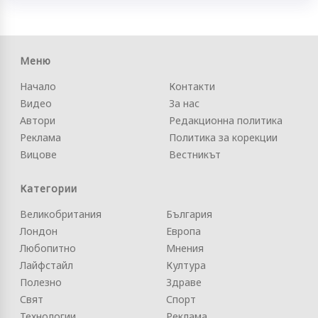
Меню
Начало
Контакти
Видео
За нас
Автори
Редакционна политика
Реклама
Политика за корекции
Вицове
Вестникът
Категории
Великобритания
България
Лондон
Европа
Любопитно
Мнения
Лайфстайл
Култура
Полезно
Здраве
Свят
Спорт
Технологии
Реклама