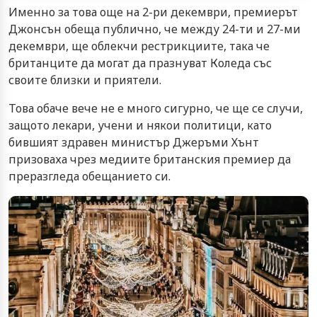
Именно за това още на 2-ри декември, премиерът
Джонсън обеща публично, че между 24-ти и 27-ми
декември, ще облекчи рестрикциите, така че
британците да могат да празнуват Коледа със
своите близки и приятели.
Това обаче вече не е много сигурно, че ще се случи,
защото лекари, учени и някои политици, като
бившият здравен министър Джеръми Хънт
призоваха чрез медиите британския премиер да
преразгледа обещанието си.