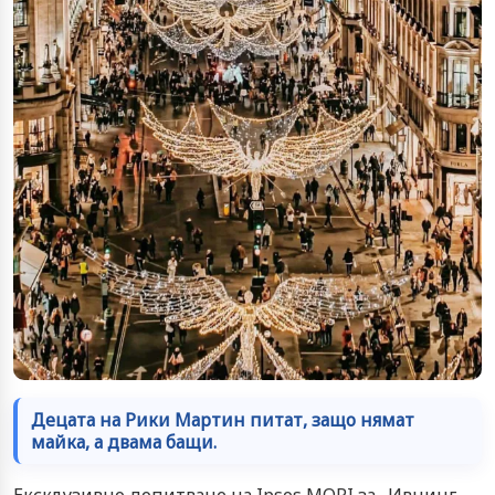
Децата на Рики Мартин питат, защо нямат
майка, а двама бащи.