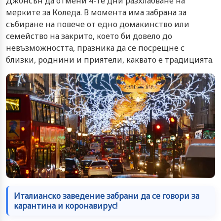
Джонсън да отмени 4-те дни разхлабване на
мерките за Коледа. В момента има забрана за
събиране на повече от едно домакинство или
семейство на закрито, което би довело до
невъзможността, празника да се посрещне с
близки, роднини и приятели, каквато е традицията.
Италианско заведение забрани да се говори за
карантина и коронавирус!