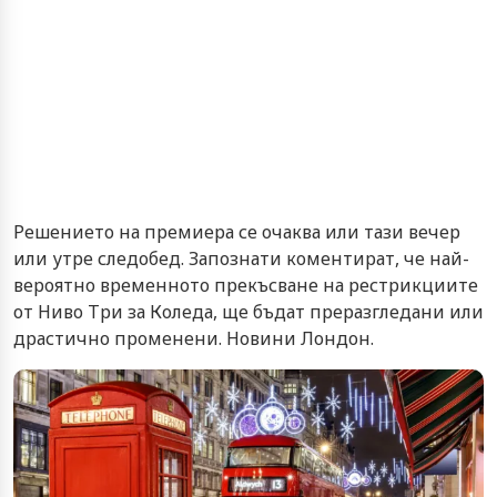
Решението на премиера се очаква или тази вечер
или утре следобед. Запознати коментират, че най-
вероятно временното прекъсване на рестрикциите
от Ниво Три за Коледа, ще бъдат преразгледани или
драстично променени. Новини Лондон.