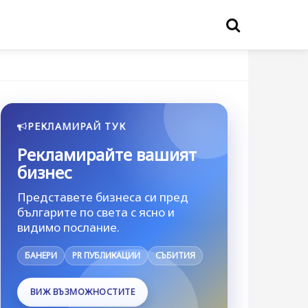
РЕКЛАМИРАЙ ТУК
Рекламирайте вашият
бизнес
Представете бизнеса си пред
българите по света с ясно и
видимо послание.
БАНЕРИ
PR ПУБЛИКАЦИИ
СЪБИТИЯ
ВИЖ ВЪЗМОЖНОСТИТЕ