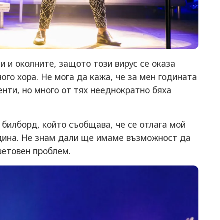
си и околните, защото този вирус се оказа
ого хора. Не мога да кажа, че за мен годината
нти, но много от тях нееднократно бяха
 билборд, който съобщава, че се отлага мой
дина. Не знам дали ще имаме възможност да
ветовен проблем.