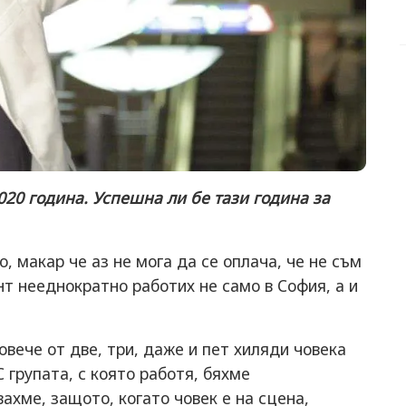
020 година. Успешна ли бе тази година за
, макар че аз не мога да се оплача, че не съм
т нееднократно работих не само в София, а и
вече от две, три, даже и пет хиляди човека
С групата, с която работя, бяхме
ахме, защото, когато човек е на сцена,