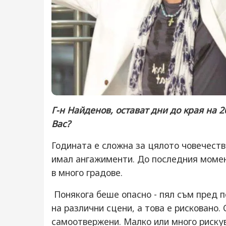
Г-н Найденов, остават дни до края на 2
Вас?
Годината е сложна за цялото човечество
имал ангажименти. До последния момен
в много градове.
Понякога беше опасно - пял съм пред по
на различни сцени, а това е рисковано. 
самоотвержени. Малко или много рискув