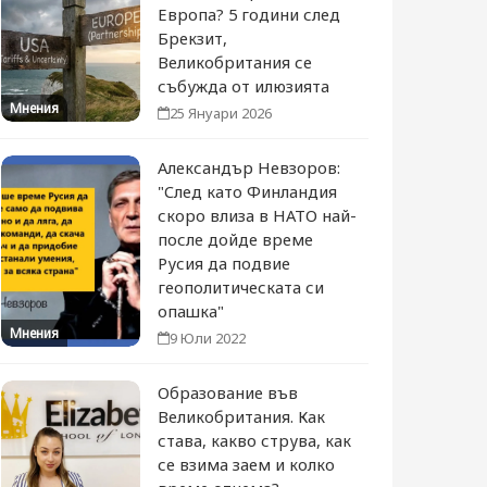
Европа? 5 години след
Брекзит,
Великобритания се
събужда от илюзията
Мнения
25 Януари 2026
Александър Невзоров:
"След като Финландия
скоро влиза в НАТО най-
после дойде време
Русия да подвие
геополитическата си
опашка"
Мнения
9 Юли 2022
Образование във
Великобритания. Как
става, какво струва, как
се взима заем и колко