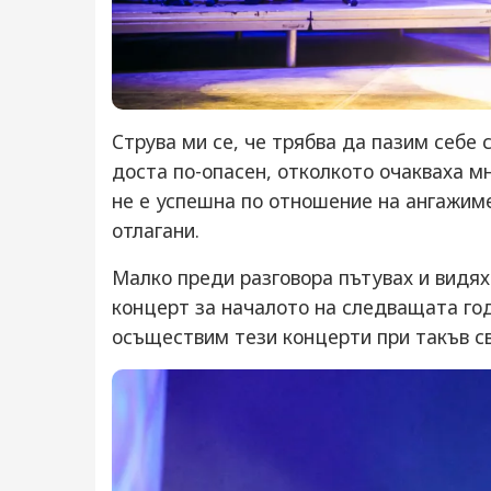
Струва ми се, че трябва да пазим себе 
доста по-опасен, отколкото очакваха мн
не е успешна по отношение на ангажиме
отлагани.
Малко преди разговора пътувах и видях
концерт за началото на следващата го
осъществим тези концерти при такъв с