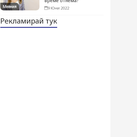
време отнема?
Мнения
9 Юни 2022
Рекламирай тук