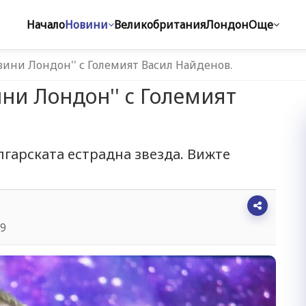
Начало
Новини
Великобритания
Лондон
Още
вини Лондон'' с Големият Васил Найденов.
ни Лондон'' с Големият
гарската естрадна звезда. Вижте
09