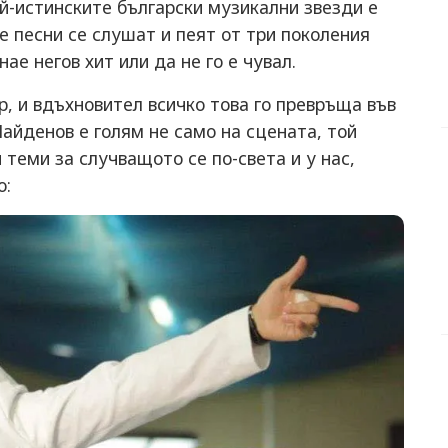
й-истинските български музикални звезди е
 песни се слушат и пеят от три поколения
нае негов хит или да не го е чувал.
р, и вдъхновител всичко това го превръща във
айденов е голям не само на сцената, той
 теми за случващото се по-света и у нас,
о: