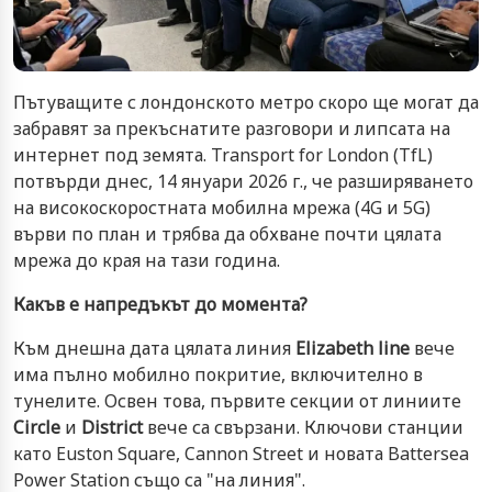
Пътуващите с лондонското метро скоро ще могат да
забравят за прекъснатите разговори и липсата на
интернет под земята. Transport for London (TfL)
потвърди днес, 14 януари 2026 г., че разширяването
на високоскоростната мобилна мрежа (4G и 5G)
върви по план и трябва да обхване почти цялата
мрежа до края на тази година.
Какъв е напредъкът до момента?
Към днешна дата цялата линия
Elizabeth line
вече
има пълно мобилно покритие, включително в
тунелите. Освен това, първите секции от линиите
Circle
и
District
вече са свързани. Ключови станции
като Euston Square, Cannon Street и новата Battersea
Power Station също са "на линия".