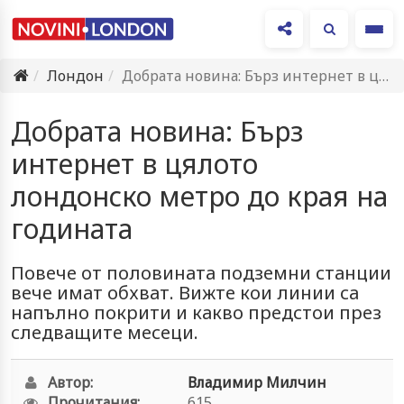
Ме
Лондон
Добрата новина: Бърз интернет в цялото лондонско метро до края…
Добрата новина: Бърз
интернет в цялото
лондонско метро до края на
годината
Повече от половината подземни станции
вече имат обхват. Вижте кои линии са
напълно покрити и какво предстои през
следващите месеци.
Автор:
Владимир Милчин
Прочитания:
615