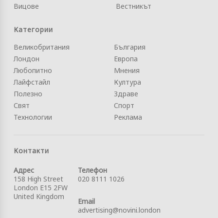
Вицове
Вестникът
Категории
Великобритания
България
Лондон
Европа
Любопитно
Мнения
Лайфстайл
Култура
Полезно
Здраве
Свят
Спорт
Технологии
Реклама
Контакти
Адрес
Телефон
158 High Street
020 8111 1026
London E15 2FW
United Kingdom
Email
advertising@novini.london