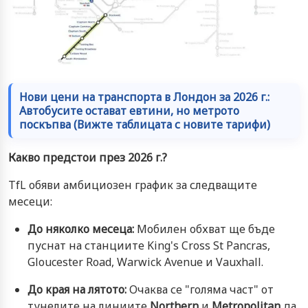
Нови цени на транспорта в Лондон за 2026 г.:
Автобусите остават евтини, но метрото
поскъпва (Вижте таблицата с новите тарифи)
Какво предстои през 2026 г.?
TfL обяви амбициозен график за следващите
месеци:
До няколко месеца:
Мобилен обхват ще бъде
пуснат на станциите King's Cross St Pancras,
Gloucester Road, Warwick Avenue и Vauxhall.
До края на лятото:
Очаква се "голяма част" от
тунелите на линиите
Northern
и
Metropolitan
да