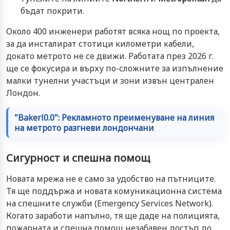
бъдат покрити.
Около 400 инженери работят всяка нощ по проекта,
за да инсталират стотици километри кабели,
докато метрото не се движи. Работата през 2026 г.
ще се фокусира и върху по-сложните за изпълнение
малки тунелни участъци и зони извън централен
Лондон.
"Bakerl0.0": Рекламното преименуване на линия
на метрото разгневи лондончани
Сигурност и спешна помощ
Новата мрежа не е само за удобство на пътниците.
Тя ще поддържа и новата комуникационна система
на спешните служби (Emergency Services Network).
Когато заработи напълно, тя ще даде на полицията,
пожарната и спешна помощ незабавен достъп до