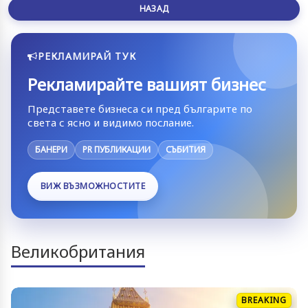
НАЗАД
РЕКЛАМИРАЙ ТУК
Рекламирайте вашият бизнес
Представете бизнеса си пред българите по
света с ясно и видимо послание.
БАНЕРИ
PR ПУБЛИКАЦИИ
СЪБИТИЯ
ВИЖ ВЪЗМОЖНОСТИТЕ
Великобритания
BREAKING