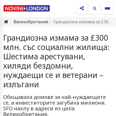
Ме
Великобритания
Грандиозна измама за £300 млн. със социални жилища: Шестима арестувани,…
Грандиозна измама за £300
млн. със социални жилища:
Шестима арестувани,
хиляди бездомни,
нуждаещи се и ветерани –
излъгани
Обещаваха домове за най-нуждаещите
се, а инвеститорите загубиха милиони.
SFO нахлу в адреси из цяла
Великобритания.