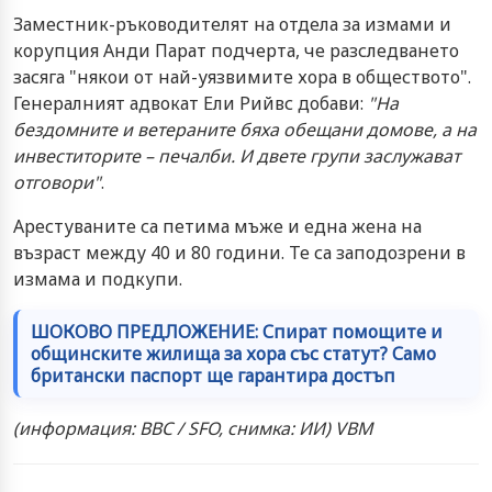
Заместник-ръководителят на отдела за измами и
корупция Анди Парат подчерта, че разследването
засяга "някои от най-уязвимите хора в обществото".
Генералният адвокат Ели Рийвс добави:
"На
бездомните и ветераните бяха обещани домове, а на
инвеститорите – печалби. И двете групи заслужават
отговори"
.
Арестуваните са петима мъже и една жена на
възраст между 40 и 80 години. Те са заподозрени в
измама и подкупи.
ШОКОВО ПРЕДЛОЖЕНИЕ: Спират помощите и
общинските жилища за хора със статут? Само
британски паспорт ще гарантира достъп
(информация: BBC / SFO, снимка: ИИ) VBM