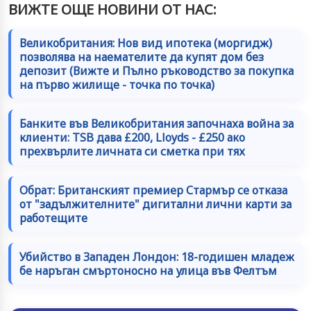
ВИЖТЕ ОЩЕ НОВИНИ ОТ НАС:
Великобритания: Нов вид ипотека (моргидж)
позволява на наемателите да купят дом без
депозит (Вижте и Пълно ръководство за покупка
на първо жилище - точка по точка)
Банките във Великобритания започнаха война за
клиенти: TSB дава £200, Lloyds - £250 ако
прехвърлите личната си сметка при тях
Обрат: Британският премиер Стармър се отказа
от "задължителните" дигитални лични карти за
работещите
Убийство в Западен Лондон: 18-годишен младеж
бе наръган смъртоносно на улица във Фелтъм