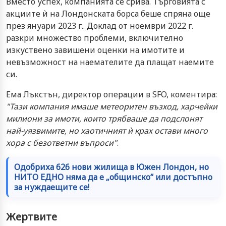
Вместо успех, компанията се срива. Търговията с
акциите ѝ на Лондонската борса беше спряна още
през януари 2023 г.. Доклад от ноември 2022 г.
разкри множество проблеми, включително
изкуствено завишени оценки на имотите и
невъзможност на наемателите да плащат наемите
си.
Ема Лъкстън, директор операции в SFO, коментира:
"Тази компания имаше метеоритен възход, харчейки
милиони за имоти, които трябваше да подслонят
най-уязвимите, но хаотичният ѝ крах остави много
хора с безответни въпроси"
.
Одобриха 626 нови жилища в Южен Лондон, но
НИТО ЕДНО няма да е „общинско“ или достъпно
за нуждаещите се!
Жертвите