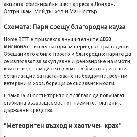
акцията, обискирайки шест адреса в Лондон,
Олтринкам, Мейдънхед и Манчестър.
Схемата: Пари срещу благородна кауза
Home REIT е привлякла внушителните
£850
милиона
от инвеститори за период от три години.
Обещанието е било просто и благородно: парите да
се използват за закупуване и реновиране на имоти,
които след това да се отдават на благотворителни
организации за настаняване на бездомни, военни
ветерани и хора, борещи се със зависимости.
В замяна инвеститорите е трябвало да получават
стабилна възвращаемост от наемите, платени с
държавни средства.
"Метеоритен възход и хаотичен крах"