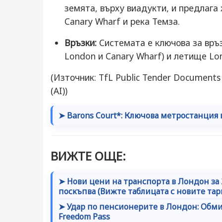
земята, върху виадукти, и предлага
Canary Wharf и река Темза.
Връзки:
Системата е ключова за връ
London и Canary Wharf) и летище Lon
(Източник: TfL Public Tender Document
(AI))
➤ Barons Court*: Ключова метростанция
ВИЖТЕ ОЩЕ:
➤ Нови цени на транспорта в Лондон за 2
поскъпва (Вижте таблицата с новите та
➤ Удар по пенсионерите в Лондон: Обмис
Freedom Pass