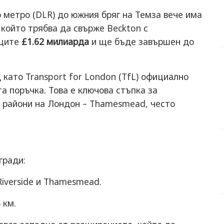
 метро (DLR) до южния бряг на Темза вече има
 който трябва да свърже Beckton с
тците
£1.62 милиарда
и ще бъде завършен до
д като Transport for London (TfL) официално
 поръчка. Това е ключова стъпка за
е райони на Лондон – Thamesmead, често
гради:
iverside и Thamesmead.
 км.