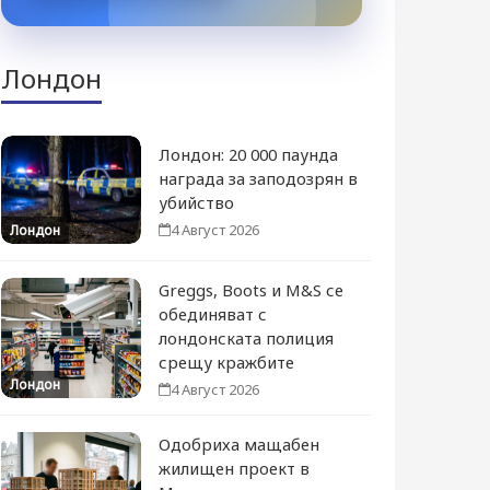
Лондон
Лондон: 20 000 паунда
награда за заподозрян в
убийство
4 Август 2026
Лондон
Greggs, Boots и M&S се
обединяват с
лондонската полиция
срещу кражбите
Лондон
4 Август 2026
Одобриха мащабен
жилищен проект в