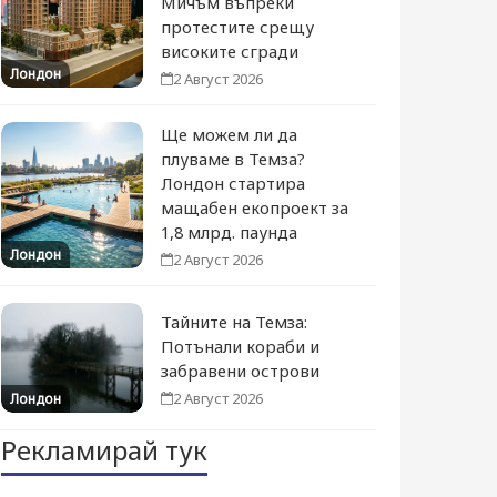
Мичъм въпреки
протестите срещу
високите сгради
Лондон
2 Август 2026
Ще можем ли да
плуваме в Темза?
Лондон стартира
мащабен екопроект за
1,8 млрд. паунда
Лондон
2 Август 2026
Тайните на Темза:
Потънали кораби и
забравени острови
2 Август 2026
Лондон
Рекламирай тук