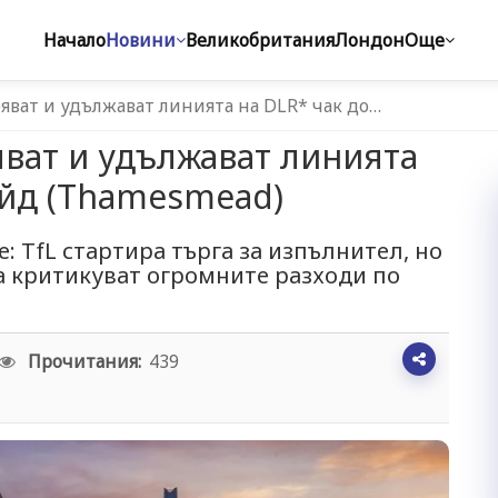
Начало
Новини
Великобритания
Лондон
Още
яват и удължават линията на DLR* чак до…
ват и удължават линията
ийд (Thamesmead)
е: TfL стартира търга за изпълнител, но
а критикуват огромните разходи по
Прочитания:
439