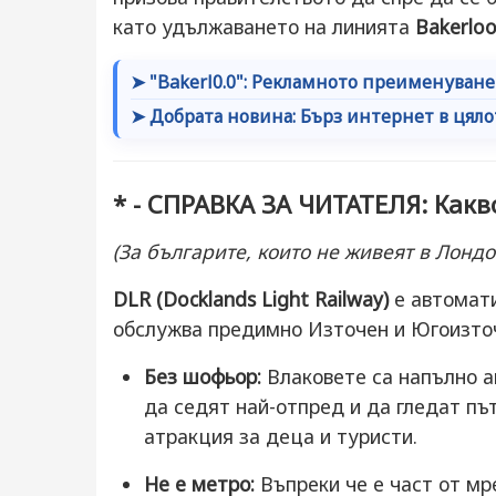
като удължаването на линията
Bakerlo
➤ "Bakerl0.0": Рекламното преименуван
➤ Добрата новина: Бърз интернет в цяло
* - СПРАВКА ЗА ЧИТАТЕЛЯ: Какв
(За българите, които не живеят в Лондо
DLR (Docklands Light Railway)
е автомати
обслужва предимно Източен и Югоизто
Без шофьор:
Влаковете са напълно а
да седят най-отпред и да гледат пъ
атракция за деца и туристи.
Не е метро:
Въпреки че е част от мр