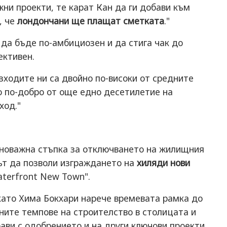
жни проекти, те карат Кан да ги добави към
, че
лондончани ще плащат сметката
."
 да бъде по-амбициозен и да стига чак до
ективен.
зходите ни са двойно по-високи от средните
 по-добро от още едно десетилетие на
ход."
новажна стъпка за отключването на жилищния
ът да позволи изграждането на
хиляди нови
terfront New Town".
ато Хима Бокхари нарече времевата рамка до
вните темпове на строителство в столицата и
бави с одобрението и на други ключови проекти