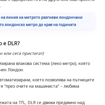
o
.
е на линия на метрото разгневи лондончани
то лондонско метро до края на годината
о е DLR?
н или сега пристигат)
зирана влакова система (леко метро), която
чен Лондон.
втоматизирани, което позволява на пътниците
тя "през очите на машиниста" – любима
ежата на TfL, DLR се движи предимно над