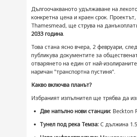
Дългоочакваното удължаване на лекото
конкретна цена и краен срок. Проектът,
Thamesmead, ще струва на данъкопла
2033 година
.
Това стана ясно вчера, 2 февруари, сле
публикува документите за обществената
отварянето на един от най-изолиранит
наричан "транспортна пустиня".
Какво включва планът?
Избраният изпълнител ще трябва да из
Две напълно нови станции:
Beckton R
Тунел под река Темза:
С дължина 1.5