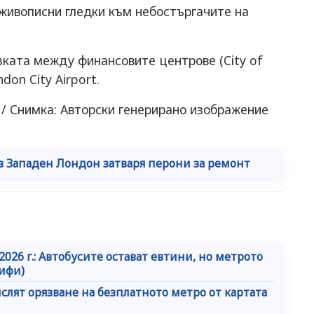
 живописни гледки към небостъргачите на
зката между финансовите центрове (City of
don City Airport.
s / Снимка: Авторски генерирано изображение
 в Западен Лондон затваря перони за ремонт
026 г.: Автобусите остават евтини, но метрото
рифи)
лят орязване на безплатното метро от картата