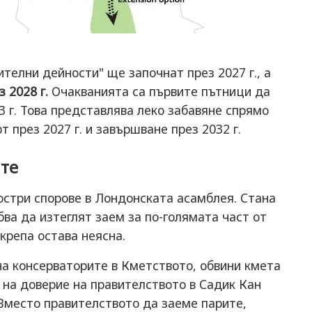
телни дейности" ще започнат през 2027 г., а
 2028 г.
Очакванията са първите пътници да
3 г. Това представлява леко забавяне спрямо
 през 2027 г. и завършване през 2032 г.
ите
остри спорове в Лондонската асамблея. Стана
бва да изтеглят заем за по-голямата част от
крепа остава неясна.
на консерваторите в Кметството, обвини кмета
 на доверие на правителството в Садик Кан
Вместо правителството да заеме парите,