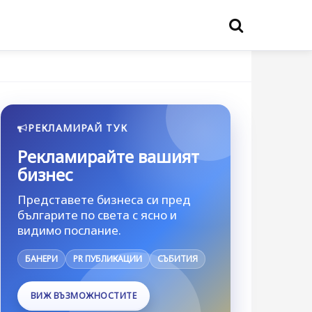
РЕКЛАМИРАЙ ТУК
Рекламирайте вашият
бизнес
Представете бизнеса си пред
българите по света с ясно и
видимо послание.
БАНЕРИ
PR ПУБЛИКАЦИИ
СЪБИТИЯ
ВИЖ ВЪЗМОЖНОСТИТЕ