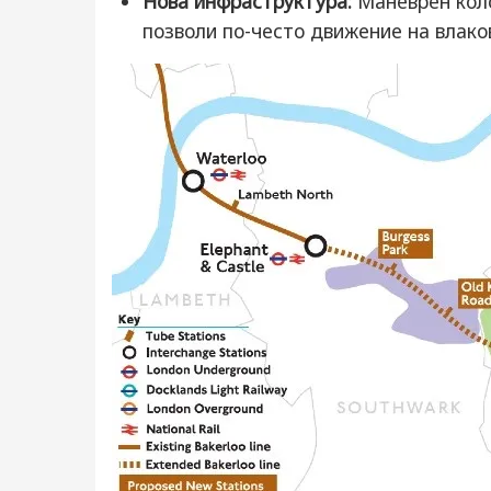
Нова инфраструктура:
Маневрен коло
позволи по-често движение на влако