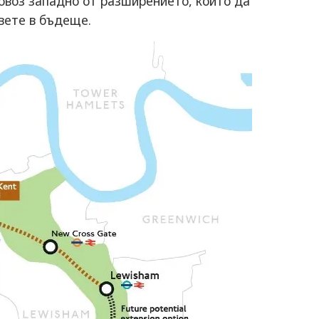
воз западно от разширението, който да
вете в бъдеще.