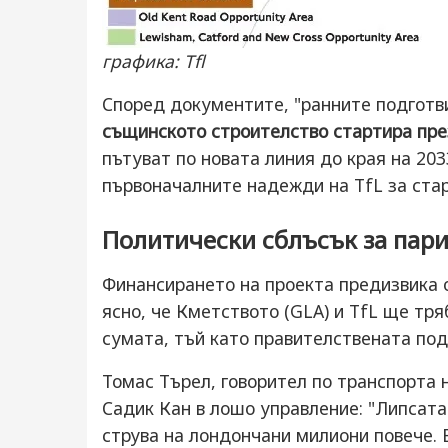
графика: Tfl
Според документите, "ранните подготви
същинското строителство стартира през
пътуват по новата линия до края на 203
първоначалните надежди на TfL за старт
Политически сблъсък за пар
Финансирането на проекта предизвика 
ясно, че Кметството (GLA) и TfL ще тря
сумата, тъй като правителствената под
Томас Търел, говорител по транспорта 
Садик Кан в лошо управление: "Липсата
струва на лондончани милиони повече. 