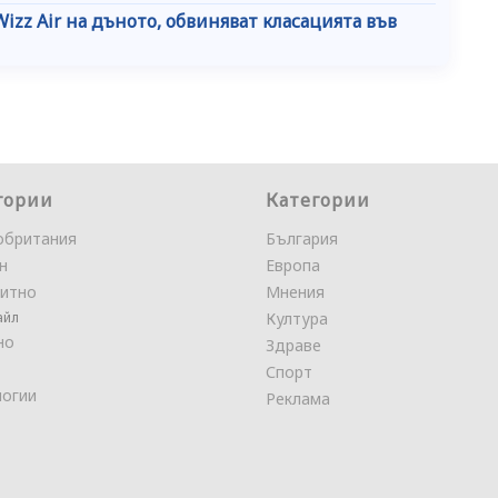
izz Air на дъното, обвиняват класацията във
гории
Категории
обритания
България
н
Европа
итно
Мнения
айл
Култура
но
Здраве
Спорт
логии
Реклама