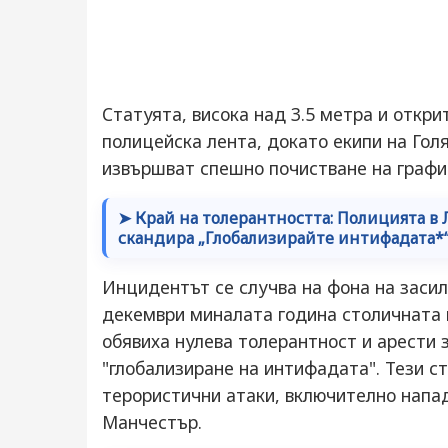
Статуята, висока над 3.5 метра и открит
полицейска лента, докато екипи на Голя
извършват спешно почистване на графи
➤ Край на толерантността: Полицията в 
скандира „Глобализирайте интифадата*“ (G
Инцидентът се случва на фона на засил
декември миналата година столичната 
обявиха нулева толерантност и арести з
"глобализиране на интифадата". Тези с
терористични атаки, включително напад
Манчестър.