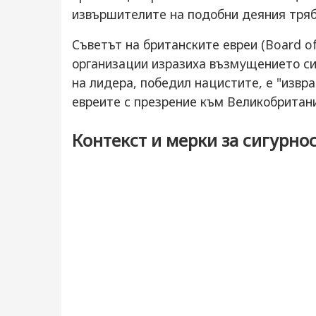
извършителите на подобни деяния тряб
Съветът на британските евреи (Board of 
организации изразиха възмущението си,
на лидера, победил нацистите, е "извр
евреите с презрение към Великобритани
Контекст и мерки за сигурно