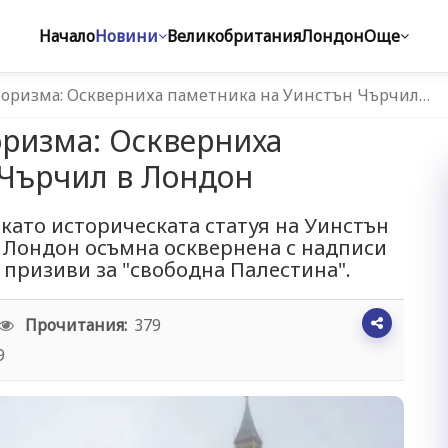
Начало
Новини
Великобритания
Лондон
Още
ероризма: Оскверниха паметника на Уинстън Чърчил…
оризма: Оскверниха
 Чърчил в Лондон
като историческата статуя на Уинстън
 Лондон осъмна осквернена с надписи
 призиви за "свободна Палестина".
Прочитания:
379
9