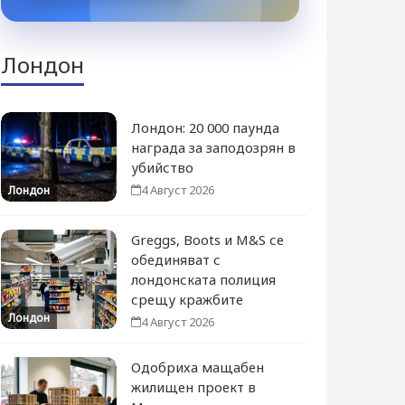
Лондон
Лондон: 20 000 паунда
награда за заподозрян в
убийство
4 Август 2026
Лондон
Greggs, Boots и M&S се
обединяват с
лондонската полиция
срещу кражбите
Лондон
4 Август 2026
Одобриха мащабен
жилищен проект в