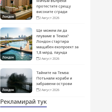
Мичъм въпреки
протестите срещу
високите сгради
Лондон
2 Август 2026
Ще можем ли да
плуваме в Темза?
Лондон стартира
мащабен екопроект за
1,8 млрд. паунда
Лондон
2 Август 2026
Тайните на Темза:
Потънали кораби и
забравени острови
2 Август 2026
Лондон
Рекламирай тук