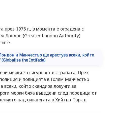
а през 1973 г., в момента е оградена с
м Лондон (Greater London Authority)
тите.
Лондон и Манчестър ще арестува всеки, който
lobalise the Intifada)
ени мерки за сигурност в страната. През
полиция и полицията в Голям Манчестър
а всеки, който скандира лозунги за
троги мерки бяха въведени след поредица от
ението над синагогата в Хийтън Парк в