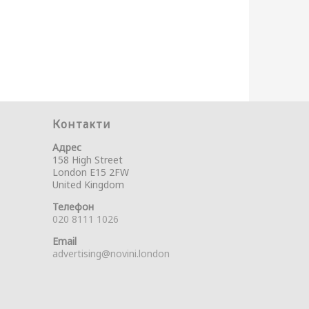
Контакти
Адрес
158 High Street
London E15 2FW
United Kingdom
Телефон
020 8111 1026
Email
advertising@novini.london