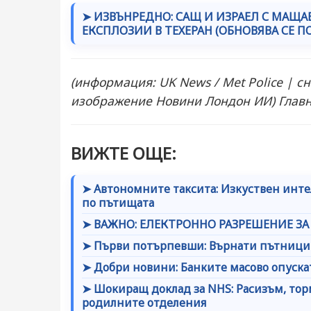
➤ ИЗВЪНРЕДНО: САЩ И ИЗРАЕЛ С МАЩА
ЕКСПЛОЗИИ В ТЕХЕРАН (ОБНОВЯВА СЕ 
(информация: UK News / Met Police | с
изображение Новини Лондон ИИ) Гл
ВИЖТЕ ОЩЕ:
➤ Автономните таксита: Изкуствен интел
по пътищата
➤ ВАЖНО: ЕЛЕКТРОННО РАЗРЕШЕНИЕ ЗА
➤ Първи потърпевши: Върнати пътници 
➤ Добри новини: Банките масово опуска
➤ Шокиращ доклад за NHS: Расизъм, тор
родилните отделения