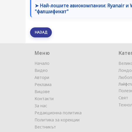
➤ Най-лошите авиокомпании: Ryanair и W
"фалшификат"
НАЗАД
Меню
Кате
Начало
Велик
Видео
Лондо
Автори
Любоп
Реклама
Лайфст
Полез
Вицове
Свят
Контакти
Техно
За нас
Редакционна политика
Политика за корекции
Вестникът