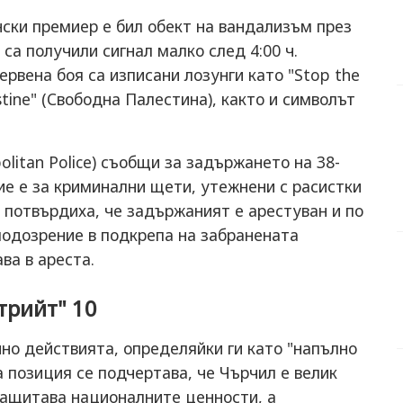
ски премиер е бил обект на вандализъм през
са получили сигнал малко след 4:00 ч.
ервена боя са изписани лозунги като "Stop the
stine" (Свободна Палестина), както и символът
litan Police) съобщи за задържането на 38-
е е за криминални щети, утежнени с расистки
 потвърдиха, че задържаният е арестуван и по
 подозрение в подкрепа на забранената
ва в ареста.
трийт" 10
но действията, определяйки ги като "напълно
а позиция се подчертава, че Чърчил е велик
защитава националните ценности, а