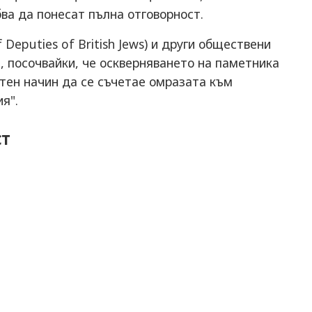
ва да понесат пълна отговорност.
Deputies of British Jews) и други обществени
 посочвайки, че оскверняването на паметника
атен начин да се съчетае омразата към
я".
ст