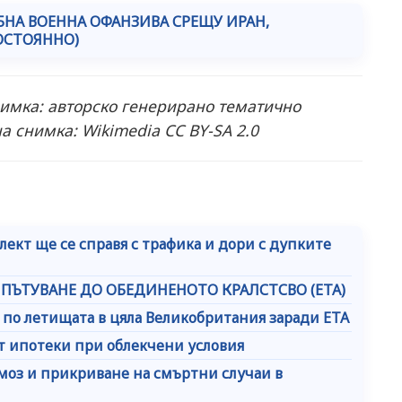
БНА ВОЕННА ОФАНЗИВА СРЕЩУ ИРАН,
ПОСТОЯННО)
нимка: авторско генерирано тематично
авна снимка: Wikimedia CC BY-SA 2.0
ект ще се справя с трафика и дори с дупките
 ПЪТУВАНЕ ДО ОБЕДИНЕНОТО КРАЛСТСВО (ЕТА)
по летищата в цяла Великобритания заради ETA
т ипотеки при облекчени условия
моз и прикриване на смъртни случаи в