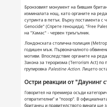
Бронзовият монумент на бившия британ
изминалата нощ, като органите на реда 
сутринта в петък. Върху постамента с ч
Genocide" (Спрете геноцида), "Free Pale
на "Хамас" - червен триъгълник.
Лондонската столична полиция (Metropo
годишен мъж. Първоначалното обвинени
мотиви. Впоследствие органите на реда
Закона за тероризма (Terrorism Act) по
групировка
Palestine Action
. Лицето оста
Остри реакции от "Даунинг с
Говорител на премиера осъди категорич
отвратителни" и "позор". В официалнат
британец и правителството винаги ще 