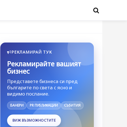
РЕКЛАМИРАЙ ТУК
Рекламирайте вашият
бизнес
Представете бизнеса си пред
българите по света с ясно и
видимо послание.
БАНЕРИ
PR ПУБЛИКАЦИИ
СЪБИТИЯ
ВИЖ ВЪЗМОЖНОСТИТЕ