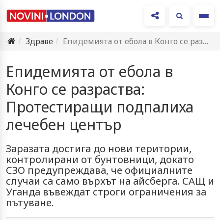
Ме
Здраве
Епидемията от ебола в Конго се разраства: Протестиращи подпалиха лечебен…
Епидемията от ебола в
Конго се разраства:
Протестиращи подпалиха
лечебен център
Заразата достига до нови територии,
контролирани от бунтовници, докато
СЗО предупреждава, че официалните
случаи са само върхът на айсберга. САЩ и
Уганда въвеждат строги ограничения за
пътуване.