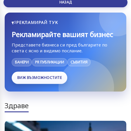
НАЗАД
РЕКЛАМИРАЙ ТУК
Рекламирайте вашият бизнес
Представете бизнеса си пред българите по
света с ясно и видимо послание.
БАНЕРИ
PR ПУБЛИКАЦИИ
СЪБИТИЯ
ВИЖ ВЪЗМОЖНОСТИТЕ
Здраве