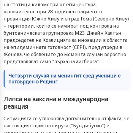
на стотици километри от епицентъра,
включително при 28-годишен пациент в
провинция Южно Киву и в град Гома (Северно Киву)
– територии, които се намират под контрола на
бунтовническата групировка M23. Джейн Халтън,
председател на Коалицията за иновации в областта
на епидемичната готовност (CEPI), предупреди в
Женева, че обявените до момента случаи вероятно
представляват само "върха на айсберга".
Четвърти случай на менингит сред ученици е
потвърден в Рединг
Липса на ваксина и международна
реакция
Ситуацията се усложнява допълнително от факта, че
настоящият щам на вируса ("Бундибугио") е
специфичен и за него в момента няма налична