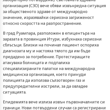
организация (СЗО) вече обяви извънредна ситуация
за общественото здраве от международно
значение, изразявайки сериозна загриженост
относно скоростта на разпространение.
В град Руампара, разположен в епицентъра на
заразата в провинция Итури, избухнаха сериозни
сблъсъци. Близки на починал пациент оспориха
диагнозата му и настояха тялото да им бъде
предадено за погребение. Протестиращите
атакуваха болницата и подпалиха
специализираните палатки на международна
медицинска организация, което принуди
полицията да използва сълзотворен газ и
предупредителни изстрели, за да овладее
ситуацията.
Епидемията вече излиза извън първоначалните си
граници. Нови потвърдени случаи са регистрирани