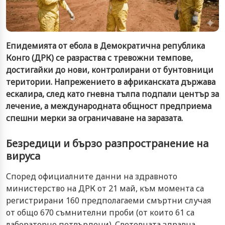
Епидемията от ебола в Демократична република
Конго (ДРК) се разраства с тревожни темпове,
достигайки до нови, контролирани от бунтовници
територии. Напрежението в африканската държава
ескалира, след като гневна тълпа подпали център за
лечение, а международната общност предприема
спешни мерки за ограничаване на заразата.
Безредици и бързо разпространение на
вируса
Според официалните данни на здравното
министерство на ДРК от 21 май, към момента са
регистрирани 160 предполагаеми смъртни случая
от общо 670 съмнителни проби (от които 61 са
лабораторно потвърдени). Световната здравна