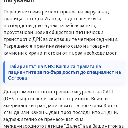
пътувания
Поради високия риск от пренос на вируса зад
граница, съседна Уганда, където вече бяха
потвърдени два случая на заболяването,
преустанови целия обществен пътнически
транспорт с ДРК за следващите четири седмици.
Разрешено е преминаването само на товарни
камиони с храни и стоки от първа необходимост.
Лабиринтът на NHS: Какви са правата на
пациентите за по-бърз достъп до специалист на
Острова
Департаментът по вътрешна сигурност на САЩ
(DHS) също въведе засилен скрининг. Всички
американски граждани, които са посетили Конго,
Уганда или Южен Судан през последните 21 дни,
задължително се пренасочват към
международното летище "Дълес" във Вашингтон за