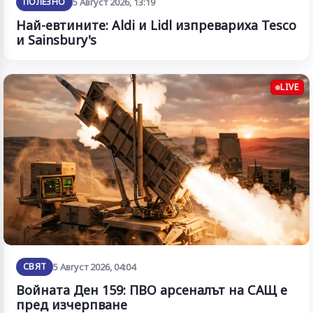
ПОЛЕЗНО
5 Август 2026, 13:19
Най-евтините: Aldi и Lidl изпревариха Tesco
и Sainsbury's
LIVE
СВЯТ
5 Август 2026, 04:04
Войната Ден 159: ПВО арсеналът на САЩ е
пред изчерпване