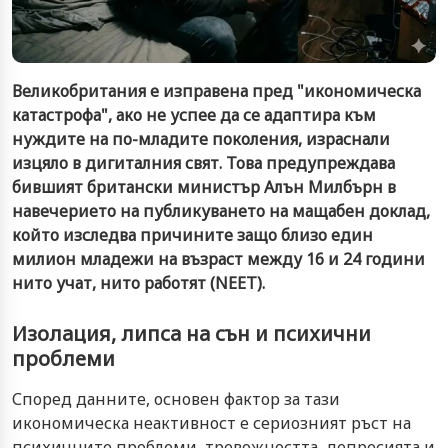
Великобритания е изправена пред "икономическа
катастрофа", ако не успее да се адаптира към
нуждите на по-младите поколения, израснали
изцяло в дигиталния свят. Това предупреждава
бившият британски министър Алън Милбърн в
навечерието на публикуването на мащабен доклад,
който изследва причините защо близо един
милион младежи на възраст между 16 и 24 години
нито учат, нито работят (NEET).
Изолация, липса на сън и психични
проблеми
Според данните, основен фактор за тази
икономическа неактивност е сериозният ръст на
психичните проблеми, тревожността, депресията и