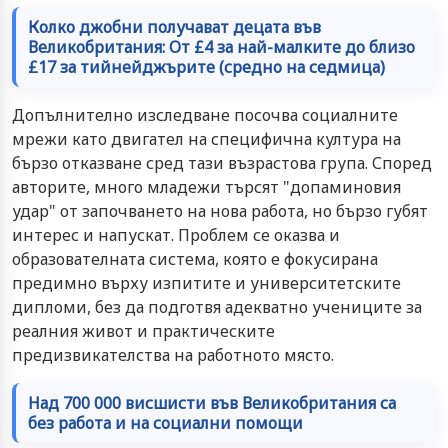
Колко джобни получават децата във
Великобритания: От £4 за най-малките до близо
£17 за тийнейджърите (средно на седмица)
Допълнително изследване посочва социалните
мрежи като двигател на специфична култура на
бързо отказване сред тази възрастова група. Според
авторите, много младежи търсят "допаминовия
удар" от започването на нова работа, но бързо губят
интерес и напускат. Проблем се оказва и
образователната система, която е фокусирана
предимно върху изпитите и университетските
дипломи, без да подготвя адекватно учениците за
реалния живот и практическите
предизвикателства на работното място.
Над 700 000 висшисти във Великобритания са
без работа и на социални помощи