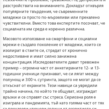
разстройствата на вниманието. Докладът отхвърля
популярните твърдения, че съвременните
младежи са просто по-мързеливи или прекалено
чувствителни. Вместо това експертите посочват, че
социалната им среда е коренно различна.
Масовото използване на смартфони и социални
мрежи е създало поколение от младежи, които се
изолират в стаите си, страдат от хронично
недоспиване и имат силно занижена
концентрация. Изследователите дават тревожен
пример – огромна част от анкетираните 12- и 13-
годишни ученици признават, че си лягат между
полунощ и 3:00 ч. сутринта, защото не могат да се
откъснат от екраните. Тези навици са увредили
трайно начина, по който те общуват, изграждат
връзки и се справят със стреса. Сериозна роля е
изиграла и пандемията, тъй като голяма част от тях
са прекарали ключови години от развитието си