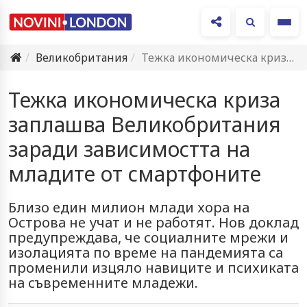
Ме
Великобритания
Тежка икономическа криза заплашва Великобритания заради зависимостта на младите от…
Тежка икономическа криза
заплашва Великобритания
заради зависимостта на
младите от смартфоните
Близо един милион млади хора на
Острова не учат и не работят. Нов доклад
предупреждава, че социалните мрежи и
изолацията по време на пандемията са
променили изцяло навиците и психиката
на съвременните младежи.