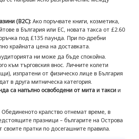
азини (B2C):
Ако поръчвате книги, козметика,
тове в България или ЕС, новата такса от £2.60
оръчка под £135 паунда. При по-дребни
лно крайната цена на доставката.
аудиторията ни може да бъде спокойна.
ого към търговския внос. Личните колети
щи), изпратени от физическо лице в България
дат в друга митническа категория.
да са напълно освободени от мита и такси
и
 Обединеното кралство отнемат време, в
редстоящите празници – българите на Острова
 своите пратки по досегашните правила.