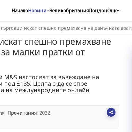
Начало
Новини
Великобритания
Лондон
Още
търговци искат спешно премахване на данъчната врат
искат спешно премахване
 за малки пратки от
 и M&S настояват за въвеждане на
и под £135. Целта е да се спре
на на международните онлайн
Прочитания:
2032