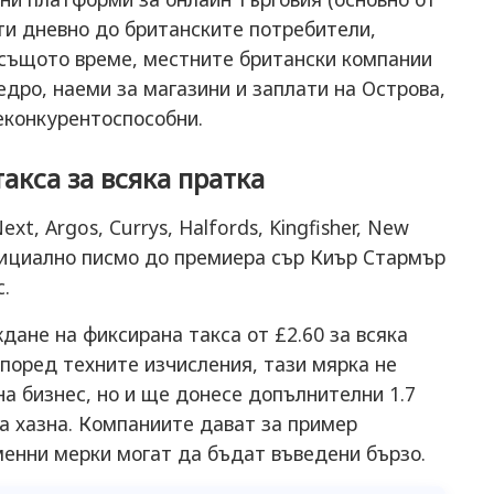
ти дневно до британските потребители,
 същото време, местните британски компании
едро, наеми за магазини и заплати на Острова,
неконкурентоспособни.
кса за всяка пратка
t, Argos, Currys, Halfords, Kingfisher, New
официално писмо до премиера сър Киър Стармър
.
дане на фиксирана такса от £2.60 за всяка
Според техните изчисления, тази мярка не
на бизнес, но и ще донесе допълнителни 1.7
 хазна. Компаниите дават за пример
менни мерки могат да бъдат въведени бързо.