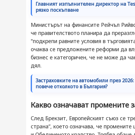
Главният изпълнителен директор на Tes
рязко поскъпване
Министърът на финансите Рейчъл Рийвс 
че правителството планира да преразгл
"подкрепи равните условия в търговията
очаква се предложените реформи да вля
бизнес е категоричен, че не може да ча
дял.
Застраховките на автомобили през 2026
повече отколкото в България?
Какво означават промените з
След Брекзит, Европейският съюз се тр
страна“, което означава, че промените
и Обединеното кралство. Трябва обаче 