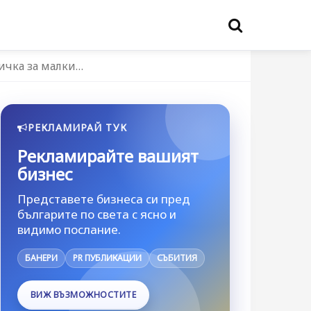
ичка за малки…
РЕКЛАМИРАЙ ТУК
Рекламирайте вашият
бизнес
Представете бизнеса си пред
българите по света с ясно и
видимо послание.
БАНЕРИ
PR ПУБЛИКАЦИИ
СЪБИТИЯ
ВИЖ ВЪЗМОЖНОСТИТЕ