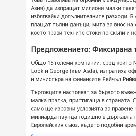
Азия) да изпращат милиони малки паке
избягвайки допълнителните разходи. В
плащат пълни данъци, мита за внос на 
което прави техните стоки по-скъпи и 
Предложението: Фиксирана та
Общо 15 големи компании, сред които Nex
Look и George (към Asda), изпратиха 
и министъра на финансите Рейчъл Рийвс
Търговците настояват за бързото въвеж
малка пратка, пристигаща в страната. 
само ще изравни условията за правене 
милиарда паунда годишно в държавната
Европейския съюз, където подобни вре