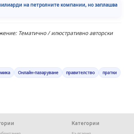
милиарди на петролните компании, но заплашва
ение: Тематично / илюстративно авторски
омика
Онлайн-пазаруване
правителство
пратки
гории
Категории
обритания
България