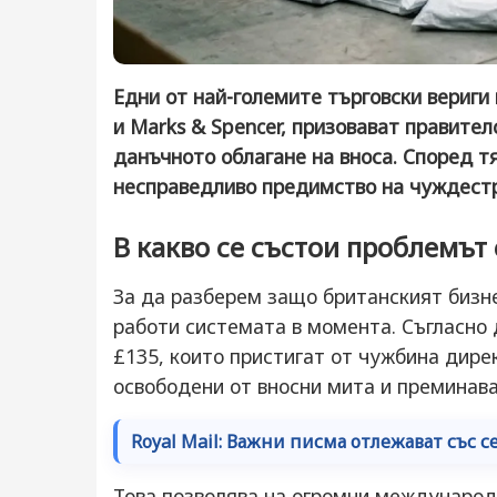
Едни от най-големите търговски вериги 
и Marks & Spencer, призовават правите
данъчното облагане на вноса. Според т
несправедливо предимство на чуждестр
В какво се състои проблемът 
За да разберем защо британският бизне
работи системата в момента. Съгласно 
£135, които пристигат от чужбина дире
освободени от вносни мита и преминава
Royal Mail: Важни писма отлежават със 
Това позволява на огромни международ