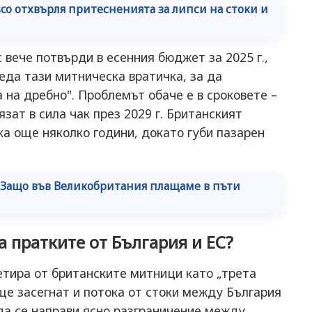
co отхвърля притесненията за липси на стоки и
вече потвърди в есенния бюджет за 2025 г.,
еда тази митническа вратичка, за да
 на дребно". Проблемът обаче е в сроковете –
зат в сила чак през 2029 г. Британският
ка още няколко години, докато губи пазарен
: Защо във Великобритания плащаме в пъти
а пратките от България и ЕС?
етира от британските митници като „трета
 ще засегнат и потока от стоки между България
да се направи ясно разграничение между