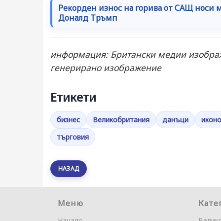
Рекорден износ на горива от САЩ носи 
Доналд Тръмп
информация: Британски медии изображ
генерирано изображение
Етикети
бизнес
Великобритания
данъци
икон
търговия
НАЗАД
Меню
Кате
Начало
Велик