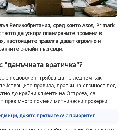
във Великобритания, сред които Asos, Primark
лството да ускори планираните промени в
ях, настоящите правила дават огромно и
анните онлайн търговци.
с "данъчната вратичка"?
с е недоволен, трябва да погледнем как
действащите правила, пратки на стойност под
ктно до крайни клиенти на Острова, са
т през много по-леки митнически проверки.
седмици, докато пратките са с приоритет
ни платформи за онлайн търговия (основно от