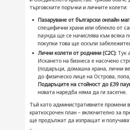
търговските поръчки и личните колети:
Пазаруване от български онлайн маг
специфични храни или облекло от сай
паунда ще се начислява към всяка п
покупки това ще оскъпи забележите
Лични колети от роднини (C2C):
Тук 
Искането на бизнеса е насочено стр
(подаръци, домашна храна, лични ве
до физическо лице на Острова, попа
Подаръците на стойност до £39 паун
новата наредба няма да ги засегне.
Тъй като административните промени в
краткосрочен план – включително за п
ще продължат да изпращат и получават