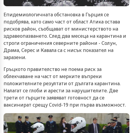
Епидемиологичната обстановка в Гърция се
подобрява, като само част от област Атика остава
рисков район, съобщават от министерството на
здравеопазването. След два месеца на карантина и
строги ограничения северните райони - Солун,
Драма, Серес и Кавала са с нисък показател на
заразени.
Гръцкото правителство не поема риск за
облекчаване на част от мерките въпреки
положителните резултати от дългата карантина.
Налагат се глоби и арести за нарушителите. Две
трети от гърците заявяват готовност да се
ваксинират срещу Covid-19 при първа възможност.