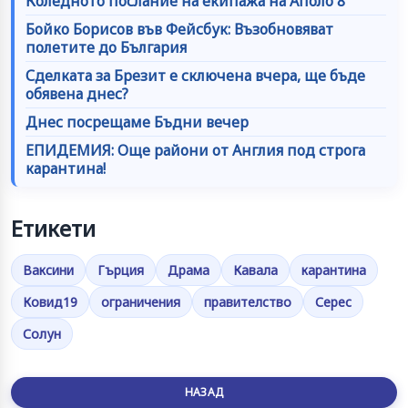
Коледното послание на екипажа на Аполо 8
Бойко Борисов във Фейсбук: Възобновяват
полетите до България
Сделката за Брезит е сключена вчера, ще бъде
обявена днес?
Днес посрещаме Бъдни вечер
ЕПИДЕМИЯ: Още райони от Англия под строга
карантина!
Етикети
Ваксини
Гърция
Драма
Кавала
карантина
Ковид19
ограничения
правителство
Серес
Солун
НАЗАД