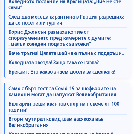
Коледното послание на Кралицата: „Вие не сте
сами“
След два месеца карантина в Гърция разрешиха
да се посети литургия
Борис Джонсън размаха копие от
споразумението пред камерите с думите:
„малък коледен подарък за всеки"
Вече тръгна! Цялата шейна е пълна с подаръци..
Коледната звезда! Защо така се казва?
Брекзит: Ето какво знаем досега за сделката!
Само с бърз тест за Covid-19 за шофьорите на
камиони могат да напускат Великобритания
Българин реши квантов спор на повече от 100
години!
Втори мутирал ковид щам засякоха във
Великобритания