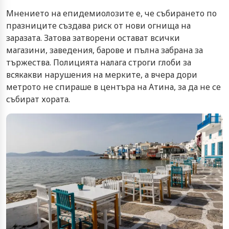
Мнението на епидемиолозите е, че събирането по
празниците създава риск от нови огнища на
заразата. Затова затворени остават всички
магазини, заведения, барове и пълна забрана за
тържества. Полицията налага строги глоби за
всякакви нарушения на мерките, а вчера дори
метрото не спираше в центъра на Атина, за да не се
събират хората.