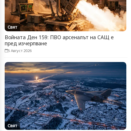
Свят
Войната Ден 159: ПВО арсеналът на САЩ е
пред изчерпване
5 Август 2026
Свят