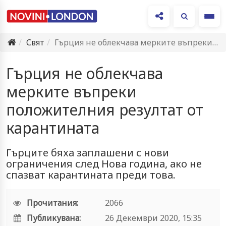
Ме
Свят
Гърция не облекчава мерките въпреки положителния резултат от карантината
Гърция не облекчава
мерките въпреки
положителния резултат от
карантината
Гърците бяха заплашени с нови
ограничения след Нова година, ако не
спазват карантината преди това.
Прочитания:
2066
Публикувана:
26 Декември 2020, 15:35