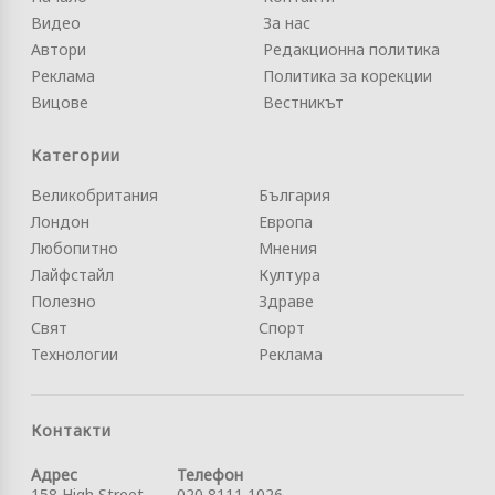
Видео
За нас
Автори
Редакционна политика
Реклама
Политика за корекции
Вицове
Вестникът
Категории
Великобритания
България
Лондон
Европа
Любопитно
Мнения
Лайфстайл
Култура
Полезно
Здраве
Свят
Спорт
Технологии
Реклама
Контакти
Адрес
Телефон
158 High Street
020 8111 1026