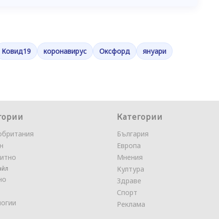
Ковид19
коронавирус
Оксфорд
януари
гории
Категории
обритания
България
н
Европа
итно
Мнения
айл
Култура
но
Здраве
Спорт
логии
Реклама