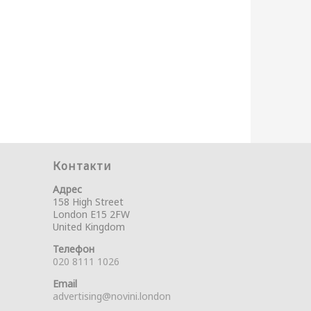
Контакти
Адрес
158 High Street
London E15 2FW
United Kingdom
Телефон
020 8111 1026
Email
advertising@novini.london