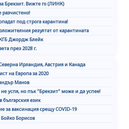
за Брекзит. Вижте го (ЛИНК)
 разчистено!
опадат под строга карантина!
оложителния резултат от карантината
а КГБ Джордж Блейк
ета през 2028 г.
Северна Ирландия, Австрия и Канада
ист на Европа за 2020
сандър Манов
не успя, но пък "Брекзит" може и да успее!
в българския език
сие за ваксинация срещу COVID-19
 Бойко Борисов