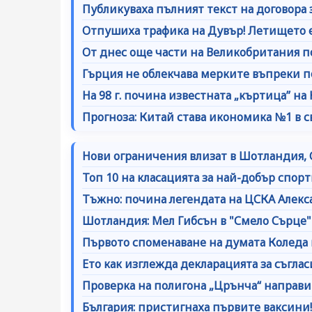
Публикуваха пълният текст на договора 
Отпушиха трафика на Дувър! Летището е
От днес още части на Великобритания п
Гърция не облекчава мерките въпреки п
На 98 г. почина известната „къртица” н
Прогнозa: Китай става икономика №1 в св
Нови ограничения влизат в Шотландия, 
Топ 10 на класацията за най-добър спорт
Тъжно: почина легендата на ЦСКА Алек
Шотландия: Мел Гибсън в "Смело Сърце" 
Първото споменаване на думата Коледа 
Ето как изглежда декларацията за съгла
Проверка на полигона „Црънча“ направи
България: пристигнаха първите ваксини!