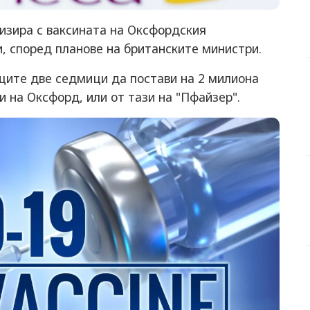
изира с ваксината на Оксфордския
и, според планове на британските министри.
щите две седмици да постави на 2 милиона
и на Оксфорд, или от тази на "Пфайзер".