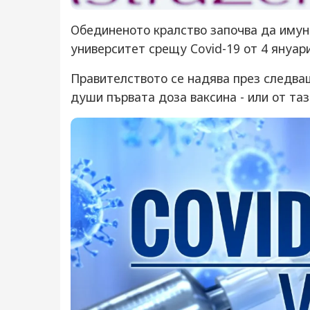
Обединеното кралство започва да имун
университет срещу Covid-19 от 4 януар
Правителството се надява през следва
души първата доза ваксина - или от таз