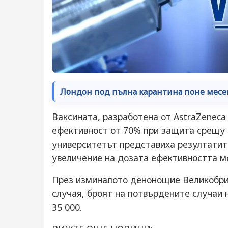
Лондон под пълна карантина поне месе
Ваксината, разработена от AstraZeneca
ефективност от 70% при защита срещу 
университетът представиха резултатит
увеличение на дозата ефективността м
През изминалото денонощие Великобрит
случая, броят на потвърдените случаи н
35 000.