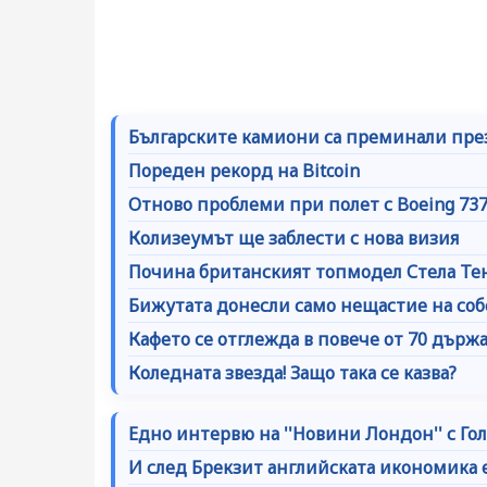
Българските камиони са преминали пре
Пореден рекорд на Bitcoin
Отново проблеми при полет с Boeing 737
Колизеумът ще заблести с нова визия
Почина британският топмодел Стела Те
Бижутата донесли само нещастие на со
Кафето се отглежда в повече от 70 държа
Коледната звезда! Защо така се казва?
Едно интервю на ''Новини Лондон'' с Го
И след Брекзит английската икономика е