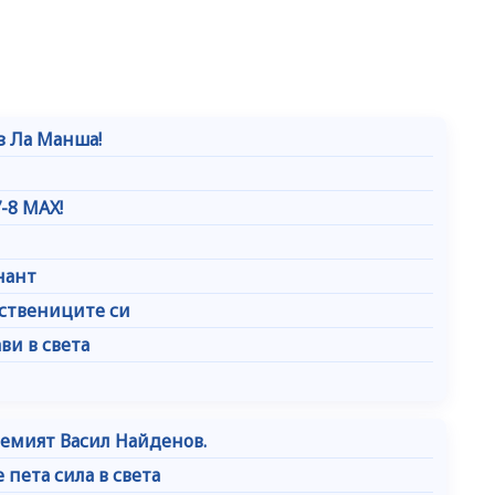
з Ла Манша!
-8 MAX!
нант
бствениците си
ви в света
лемият Васил Найденов.
 пета сила в света