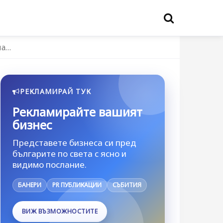
на…
РЕКЛАМИРАЙ ТУК
Рекламирайте вашият
бизнес
Представете бизнеса си пред
българите по света с ясно и
видимо послание.
БАНЕРИ
PR ПУБЛИКАЦИИ
СЪБИТИЯ
ВИЖ ВЪЗМОЖНОСТИТЕ