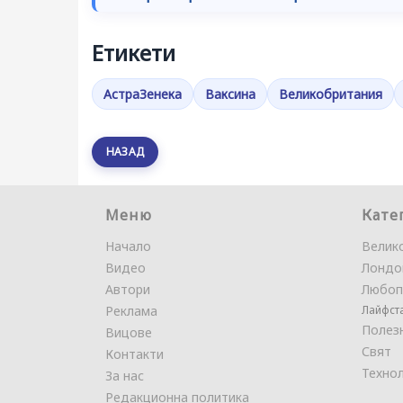
Етикети
АстраЗенека
Ваксина
Великобритания
НАЗАД
Меню
Кате
Начало
Велик
Видео
Лондо
Автори
Любоп
Реклама
Лайфст
Полез
Вицове
Свят
Контакти
Техно
За нас
Редакционна политика