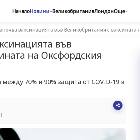
Начало
Новини
Великобритания
Лондон
Още
започва ваксинацията във Великобритания с ваксината 
аксинацията във
ината на Оксфордския
 между 70% и 90% защита от CОVID-19 в
51