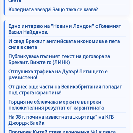
света
Коледната звезда! Защо така се казва?
Едно интервю на ''Новини Лондон'' с Големият
Васил Найденов.
И след Брекзит английската икономика е пета
сила в света
Публикуваха пълният текст на договора за
Брекзит. Вижте го (ЛИНК)
Отпушиха трафика на Дувър! Летището е
разчистено!
От днес още части на Великобритания попадат
под строга карантина!
Гърция не облекчава мерките въпреки
положителния резултат от карантината
На 98 г. почина известната „къртица” на КГБ
Джордж Блейк
Прогнозa: Китай става икономика №1 в света