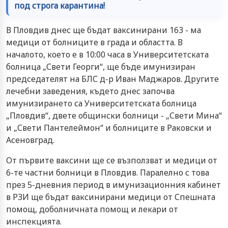
под строга карантина!
В Пловдив днес ще бъдат ваксинирани 163 - ма
медици от болниците в града и областта. В
началото, което е в 10:00 часа в Университетската
болница „Свети Георги“, ще бъде имунизиран
председателят на БЛС д-р Иван Маджаров. Другите
лечебни заведения, където днес започва
имунизирането са Университетската болница
„Пловдив“, двете общински болници - „Свети Мина“
и „Свети Пантелеймон“ и болниците в Раковски и
Асеновград.
От първите ваксини ще се възползват и медици от
6-те частни болници в Пловдив. Паралелно с това
през 5-дневния период в имунизационния кабинет
в РЗИ ще бъдат ваксинирани медици от Спешната
помощ, доболничната помощ и лекари от
инспекцията.