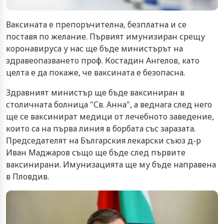
Ваксината е препоръчителна, безплатна и се
поставя по желание. Първият имунизиран срещу
коронавируса у нас ще бъде министърът на
здравеопазването проф. Костадин Ангелов, като
целта е да покаже, че ваксината е безопасна.
Здравният министър ще бъде ваксиниран в
столичната болница "Св. Анна", а веднага след него
ще се ваксинират медици от лечебното заведение,
които са на първа линия в борбата със заразата.
Председателят на Българския лекарски съюз д-р
Иван Маджаров също ще бъде след първите
ваксинирани. Имунизацията ще му бъде направена
в Пловдив.