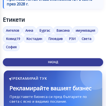
през 2028 г.
Етикети
Ангелов
Анна
Бургас
Ваксина
имунизация
Ковид19
Костадин
Пловдив
РЗИ
Света
София
НАЗАД
РЕКЛАМИРАЙ ТУК
Рекламирайте вашият бизнес
Представете бизнеса си пред българите по
света с ясно и видимо послание.