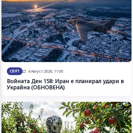
Обновена
СВЯТ
4 Август 2026, 11:00
Войната Ден 158: Иран е планирал удари в
Украйна (ОБНОВЕНА)