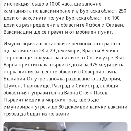
инспекция, също в 10:00 часа, ще започне
кампанията по ваксиниране и в Бургаска област. 250
дози от ваксината получи Бургаска област, по 100
дози са разпределени в областите Ямбол и Сливен.
Ваксинации ще се правят и от мобилен пункт.
Имунизацията в останалите региони на страната
ще започне на 28 и 29 декември, Враца и Велико
Търново ще получат ваксините от София утре. Във
Варна пристигнаха първите дози за 975 медици на
първа линия за шестте области в Североизточна
България. От утре започва раздаването за Добрич,
Шумен, Търговище, Разград и Силистра, съобщи
областният управител на Варна Стоян Пасев.
Първият медик в морския град ще бъде
имунизиран утре, а до 30 декември всички ваксини
трябва да бъдат използвани.