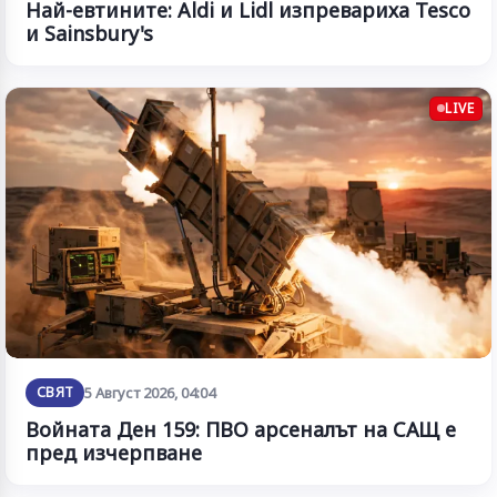
Най-евтините: Aldi и Lidl изпревариха Tesco
и Sainsbury's
LIVE
СВЯТ
5 Август 2026, 04:04
Войната Ден 159: ПВО арсеналът на САЩ е
пред изчерпване