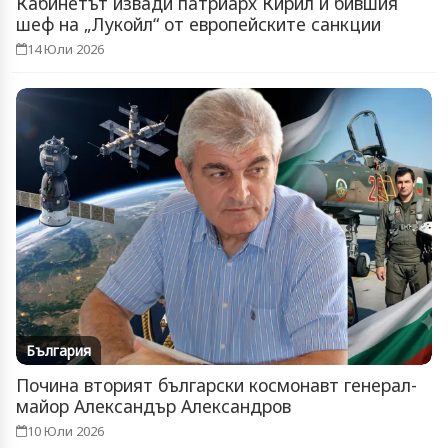
Кабинетът извади патриарх Кирил и бившия
шеф на „Лукойл“ от европейските санкции
14 Юли 2026
България
Почина вторият български космонавт генерал-
майор Александър Александров
10 Юли 2026