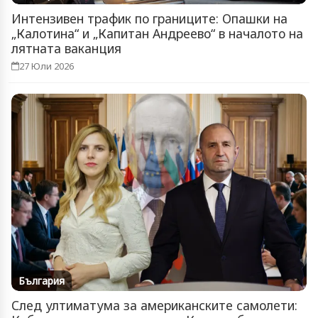
Интензивен трафик по границите: Опашки на
„Калотина“ и „Капитан Андреево“ в началото на
лятната ваканция
27 Юли 2026
България
След ултиматума за американските самолети: