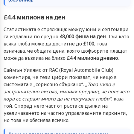
£4.4 милиона на ден
Статистиката е стряскаща: между юни и септември
са издавани по средно
48,000 фиша на ден
. Тъй като
всяка глоба може да достигне до
£100
, това
означава, че общата цена, която шофьорите плащат,
може да възлиза на близо
£4.4 милиона дневно
.
Саймън Уилямс от RAC (Royal Automobile Club)
коментира, че тези цифри показват, че нещо в
системата е „сериозно сбъркано“.
„Това ниво е
застрашително високо, имайки предвид, че повечето
хора се стараят много да не получават глоби“
, каза
той. Според него част от ръста се дължи на
увеличаването на частно управляваните паркинги,
но това не обяснява всичко.