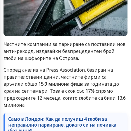
Частните компании за паркиране са поставили нов
анти-рекорд, издавайки безпрецедентен брой
глоби на шофьорите на Острова.
Според анализ на Press Association, базиран на
правителствени данни, частните фирми са
връчили общо
15.9 милиона фиша
за годината до
края на септември. Това е скок със
17%
спрямо
предходните 12 месеца, когато глобите са били 13.6
милиона.
Само в Лондон: Как да получиш 4 глоби за
неправилно паркиране, докато си на почивка
(без вина)!