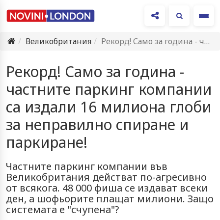
Ме
Великобритания
Рекорд! Само за година - частните паркинг компании са издали…
Рекорд! Само за година -
частните паркинг компании
са издали 16 милиона глоби
за неправилно спиране и
паркиране!
Частните паркинг компании във
Великобритания действат по-агресивно
от всякога. 48 000 фиша се издават всеки
ден, а шофьорите плащат милиони. Защо
системата е "счупена"?