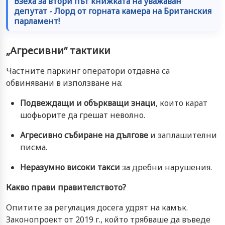
Взеха за втори път книжката на уважаван
депутат - Лорд от горната камера на Британския
парламент!
„Агресивни“ тактики
Частните паркинг оператори отдавна са
обвинявани в използване на:
Подвеждащи и объркващи знаци
, които карат
шофьорите да грешат неволно.
Агресивно събиране на дългове
и заплашителни
писма.
Неразумно високи такси
за дребни нарушения.
Какво прави правителството?
Опитите за регулация досега удрят на камък.
Законопроект от 2019 г., който трябваше да въведе