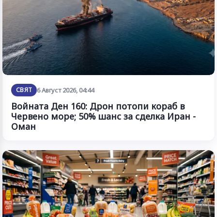
СВЯТ
6 Август 2026, 04:44
Войната Ден 160: Дрон потопи кораб в
Червено море; 50% шанс за сделка Иран -
Оман