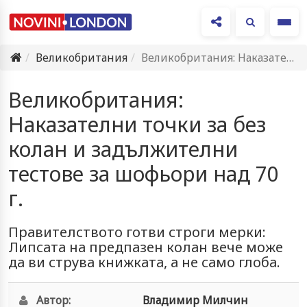
Ме
Великобритания
Великобритания: Наказателни точки за без колан и задължителни тестове за…
Великобритания:
Наказателни точки за без
колан и задължителни
тестове за шофьори над 70
г.
Правителството готви строги мерки:
Липсата на предпазен колан вече може
да ви струва книжката, а не само глоба.
Автор:
Владимир Милчин