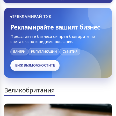
РЕКЛАМИРАЙ ТУК
Рекламирайте вашият бизнес
Представете бизнеса си пред българите по
света с ясно и видимо послание.
БАНЕРИ
PR ПУБЛИКАЦИИ
СЪБИТИЯ
ВИЖ ВЪЗМОЖНОСТИТЕ
Великобритания