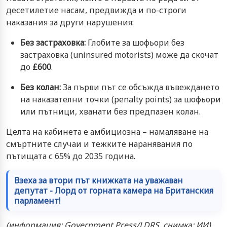
десетилетие насам, предвижда и по-строги
наказания за други нарушения:
Без застраховка:
Глобите за шофьори без
застраховка (uninsured motorists) може да скочат
до
£600
.
Без колан:
За първи път се обсъжда въвеждането
на наказателни точки (penalty points) за шофьори
или пътници, хванати без предпазен колан.
Целта на кабинета е амбициозна – намаляване на
смъртните случаи и тежките наранявания по
пътищата с 65% до 2035 година.
Взеха за втори път книжката на уважаван
депутат - Лорд от горната камера на Британския
парламент!
(информация: Government Press/LDRS, снимка: ИИ)