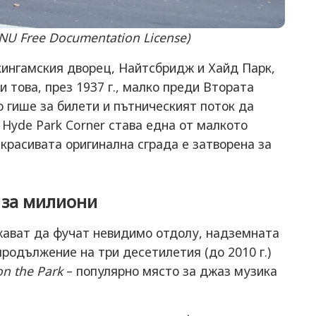
U Free Documentation License)
ингамския дворец, Найтсбридж и Хайд Парк,
 това, през 1937 г., малко преди Втората
о гише за билети и пътническият поток да
 Hyde Park Corner става една от малкото
 красивата оригинална сграда е затворена за
 за милиони
жават да фучат невидимо отдолу, надземната
продължение на три десетилетия (до 2010 г.)
on the Park
– популярно място за джаз музика