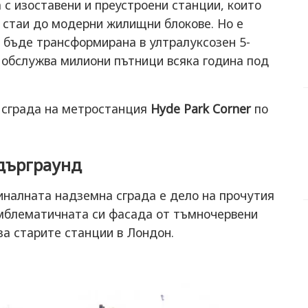
с изоставени и преустроени станции, които
п стаи до модерни жилищни блокове. Но е
 бъде трансформирана в ултралуксозен 5-
а обслужва милиони пътници всяка година под
а сграда на метростанция
Hyde Park Corner
по
ндърграунд
гиналната надземна сграда е дело на прочутия
 емблематичната си фасада от тъмночервени
 за старите станции в Лондон.