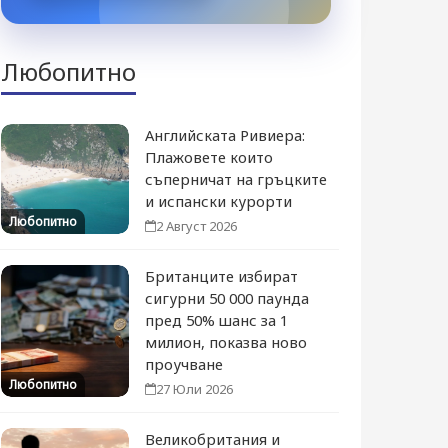
Любопитно
Английската Ривиера:
Плажовете които
съперничат на гръцките
и испански курорти
Любопитно
2 Август 2026
Британците избират
сигурни 50 000 паунда
пред 50% шанс за 1
милион, показва ново
проучване
Любопитно
27 Юли 2026
Великобритания и