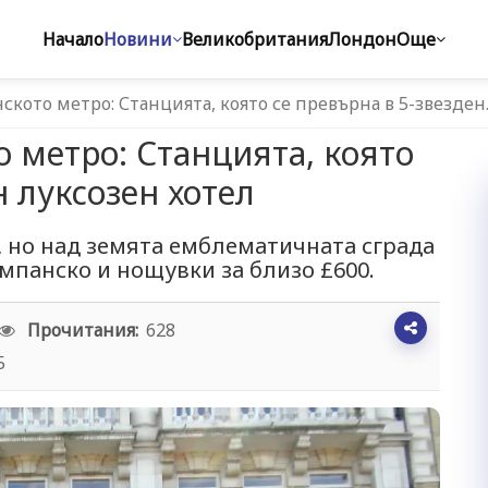
Начало
Новини
Великобритания
Лондон
Още
ското метро: Станцията, която се превърна в 5-звезде
о метро: Станцията, която
н луксозен хотел
, но над земята емблематичната сграда
ампанско и нощувки за близо £600.
Прочитания:
628
5