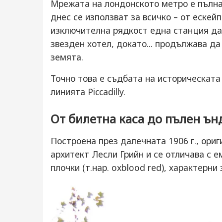
Мрежата на лондонското метро е пълна 
днес се използват за всичко – от ескей
изключителна рядкост една станция да
звезден хотел, докато... продължава д
земята.
Точно това е съдбата на историческат
линията Piccadilly.
От билетна каса до пълен ъ
Построена през далечната 1906 г., ори
архитект Лесли Грийн и се отличава с
плочки (т.нар. oxblood red), характерни