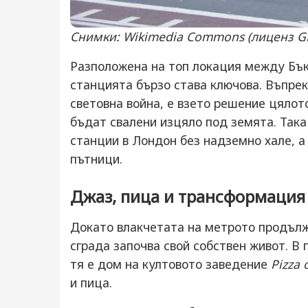
Снимки: Wikimedia Commons (лиценз GN
Разположена на топ локация между Бък
станцията бързо става ключова. Въпреки
световна война, е взето решение цялот
бъдат свалени изцяло под земята. Така
станции в Лондон без надземно хале, а
пътници.
Джаз, пица и трансформация
Докато влакчетата на метрото продъл
сграда започва свой собствен живот. В 
тя е дом на култовото заведение
Pizza 
и пица.