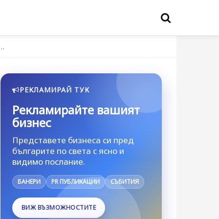
н…
РЕКЛАМИРАЙ ТУК
Рекламирайте вашият
бизнес
Представете бизнеса си пред
българите по света с ясно и
видимо послание.
БАНЕРИ
PR ПУБЛИКАЦИИ
СЪБИТИЯ
ВИЖ ВЪЗМОЖНОСТИТЕ