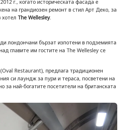
2012 г., когато историческата фасада е
ена на грандиозен ремонт в стил Арт Деко, за
в хотел
The Wellesley
.
яди лондончани бързат изпотени в подземията
а над главите им гостите на The Wellesley се
(Oval Restaurant), предлага традиционен
ния си лаундж за пури и тераса, посветени на
но за най-богатите посетители на британската