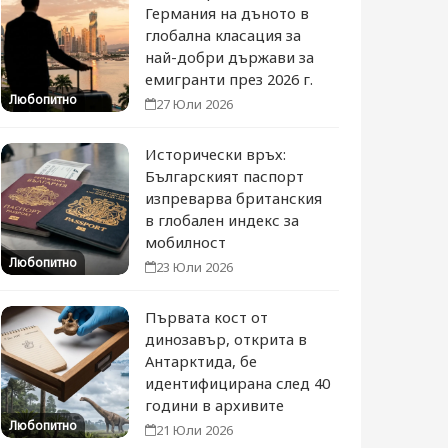
Германия на дъното в
глобална класация за
най-добри държави за
емигранти през 2026 г.
Любопитно
27 Юли 2026
Исторически връх:
Българският паспорт
изпреварва британския
в глобален индекс за
мобилност
Любопитно
23 Юли 2026
Първата кост от
динозавър, открита в
Антарктида, бе
идентифицирана след 40
години в архивите
Любопитно
21 Юли 2026