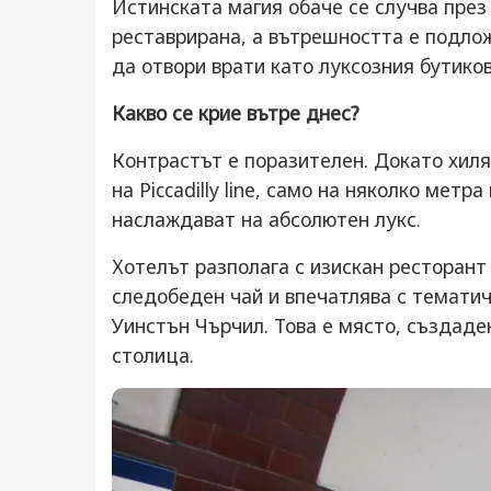
Истинската магия обаче се случва през 
реставрирана, а вътрешността е подлож
да отвори врати като луксозния бутико
Какво се крие вътре днес?
Контрастът е поразителен. Докато хил
на Piccadilly line, само на няколко метр
наслаждават на абсолютен лукс.
Хотелът разполага с изискан ресторант 
следобеден чай и впечатлява с тематич
Уинстън Чърчил. Това е място, създаде
столица.