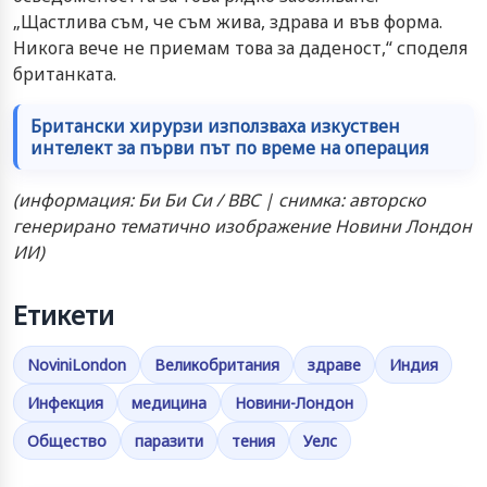
„Щастлива съм, че съм жива, здрава и във форма.
Никога вече не приемам това за даденост,“ споделя
британката.
Британски хирурзи използваха изкуствен
интелект за първи път по време на операция
(информация: Би Би Си / BBC | снимка: авторско
генерирано тематично изображение Новини Лондон
ИИ)
Етикети
NoviniLondon
Великобритания
здраве
Индия
Инфекция
медицина
Новини-Лондон
Общество
паразити
тения
Уелс