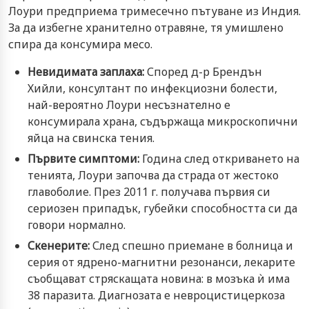
Лоури предприема тримесечно пътуване из Индия.
За да избегне хранително отравяне, тя умишлено
спира да консумира месо.
Невидимата заплаха:
Според д-р Брендън
Хийли, консултант по инфекциозни болести,
най-вероятно Лоури несъзнателно е
консумирала храна, съдържаща микроскопични
яйца на свинска тения.
Първите симптоми:
Година след откриването на
тенията, Лоури започва да страда от жестоко
главоболие. През 2011 г. получава първия си
сериозен припадък, губейки способността си да
говори нормално.
Скенерите:
След спешно приемане в болница и
серия от ядрено-магнитни резонанси, лекарите
съобщават стряскащата новина: в мозъка ѝ има
38 паразита. Диагнозата е невроцистицеркоза