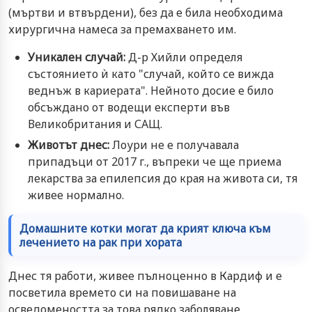
(мъртви и втвърдени), без да е била необходима
хирургична намеса за премахването им.
Уникален случай:
Д-р Хийли определя
състоянието ѝ като "случай, който се вижда
веднъж в кариерата". Нейното досие е било
обсъждано от водещи експерти във
Великобритания и САЩ.
Животът днес:
Лоури не е получавала
припадъци от 2017 г., въпреки че ще приема
лекарства за епилепсия до края на живота си, тя
живее нормално.
Домашните котки могат да крият ключа към
лечението на рак при хората
Днес тя работи, живее пълноценно в Кардиф и е
посветила времето си на повишаване на
осведомеността за това рядко заболяване.