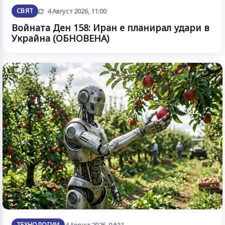
Обновена
СВЯТ
4 Август 2026, 11:00
Войната Ден 158: Иран е планирал удари в
Украйна (ОБНОВЕНА)
ТЕХНОЛОГИИ
4 Август 2026, 04:31