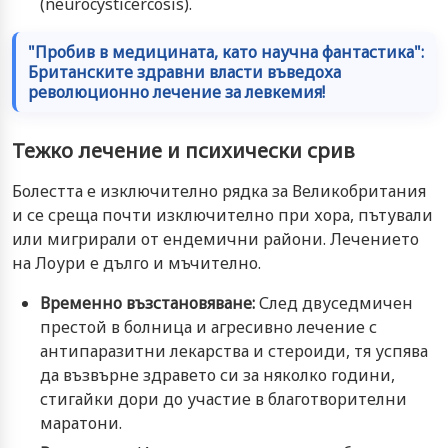
(neurocysticercosis).
"Пробив в медицината, като научна фантастика":
Британските здравни власти въведоха
революционно лечение за левкемия!
Тежко лечение и психически срив
Болестта е изключително рядка за Великобритания
и се среща почти изключително при хора, пътували
или мигрирали от ендемични райони. Лечението
на Лоури е дълго и мъчително.
Временно възстановяване:
След двуседмичен
престой в болница и агресивно лечение с
антипаразитни лекарства и стероиди, тя успява
да възвърне здравето си за няколко години,
стигайки дори до участие в благотворителни
маратони.