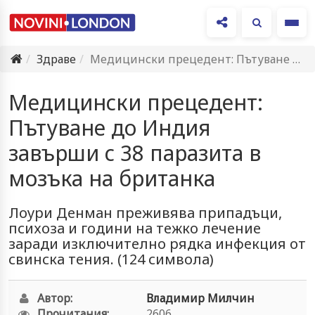
Ме
Здраве
Медицински прецедент: Пътуване до Индия завърши с 38 паразита в…
Медицински прецедент:
Пътуване до Индия
завърши с 38 паразита в
мозъка на британка
Лоури Денман преживява припадъци,
психоза и години на тежко лечение
заради изключително рядка инфекция от
свинска тения. (124 символа)
Автор:
Владимир Милчин
Прочитания:
2606