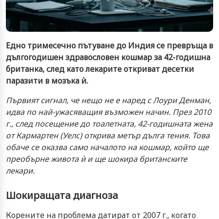
Едно тримесечно пътуване до Индия се превръща в
дългогодишен здравословен кошмар за 42-годишна
британка, след като лекарите откриват десетки
паразити в мозъка ѝ.
Първият сигнал, че нещо не е наред с Лоури Денман,
идва по най-ужасяващия възможен начин. През 2010
г., след посещение до тоалетната, 42-годишната жена
от Кармартен (Уелс) открива метър дълга тения. Това
обаче се оказва само началото на кошмар, който ще
преобърне живота ѝ и ще шокира британските
лекари.
Шокиращата диагноза
Корените на проблема датират от 2007 г., когато