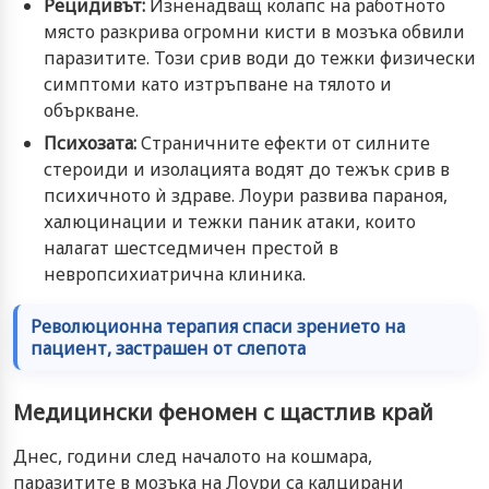
Рецидивът:
Изненадващ колапс на работното
място разкрива огромни кисти в мозъка обвили
паразитите. Този срив води до тежки физически
симптоми като изтръпване на тялото и
объркване.
Психозата:
Страничните ефекти от силните
стероиди и изолацията водят до тежък срив в
психичното ѝ здраве. Лоури развива параноя,
халюцинации и тежки паник атаки, които
налагат шестседмичен престой в
невропсихиатрична клиника.
Революционна терапия спаси зрението на
пациент, застрашен от слепота
Медицински феномен с щастлив край
Днес, години след началото на кошмара,
паразитите в мозъка на Лоури са калцирани