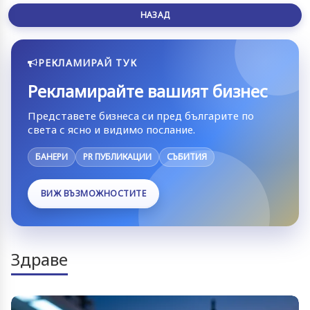
НАЗАД
РЕКЛАМИРАЙ ТУК
Рекламирайте вашият бизнес
Представете бизнеса си пред българите по
света с ясно и видимо послание.
БАНЕРИ
PR ПУБЛИКАЦИИ
СЪБИТИЯ
ВИЖ ВЪЗМОЖНОСТИТЕ
Здраве